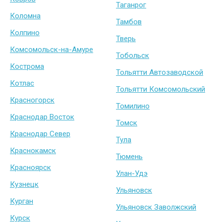
Таганрог
Коломна
Тамбов
Колпино
Тверь
Комсомольск-на-Амуре
Тобольск
Кострома
Тольятти Автозаводской
Котлас
Тольятти Комсомольский
Красногорск
Томилино
Краснодар Восток
Томск
Краснодар Север
Тула
Краснокамск
Тюмень
Красноярск
Улан-Удэ
Кузнецк
Ульяновск
Курган
Ульяновск Заволжский
Курск