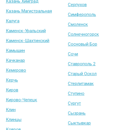
Казань Химград
Серпухов
Казань Магистральная
Симферополь
Калуга
Смоленск
Каменск-Уральский
Солнечногорск
Каменск-Шахтинский
Сосновый Бор
Камышин
Сочи
Качканар
Ставрополь 2
Кемерово
Старый Оскол
Керчь
Стерлитамак
Киров
Ступино
Кирово-Чепецк
Сургут
Клин
Сызрань
Клинцы
Сыктывкар
Ковров