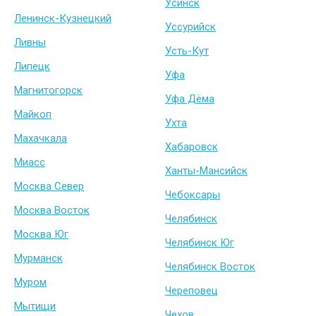
Усинск
Ленинск-Кузнецкий
Уссурийск
Ливны
Усть-Кут
Липецк
Уфа
Магнитогорск
Уфа Дёма
Майкоп
Ухта
Махачкала
Хабаровск
Миасс
Ханты-Мансийск
Москва Север
Чебоксары
Москва Восток
Челябинск
Москва Юг
Челябинск Юг
Мурманск
Челябинск Восток
Муром
Череповец
Мытищи
Чехов