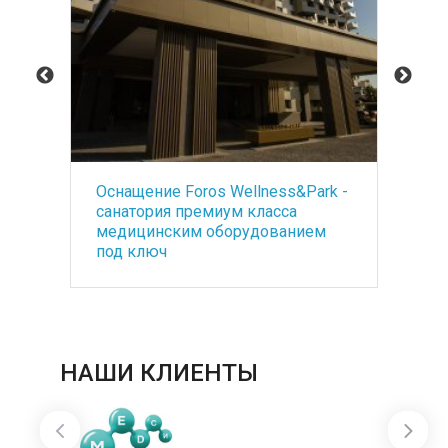
ellness&Park -
БАК при депрессивных
 класса
состояниях: немедикаментозная
рудованием
помощь в восстановлении
баланса
НАШИ КЛИЕНТЫ