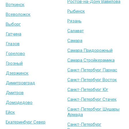
Ростов-на-Дону Вавилова
Воткинск
Рыбинск
Всеволожск
Рязань
Выборг
Салават
Гатчина
Самара
Глазов
Самара Придорожный
Горелово
Самара Стройкерамика
Грозный
Санкт-Петербург Парнас
Дзержинск
Санкт-Петербург Восток
Димитровград
Санкт-Петербург Юг
Дмитров
Санкт-Петербург Стачек
Домодедово
Санкт-Петербург Шушары
Ейск
Армада
Екатеринбург Север
Санкт-Петербург