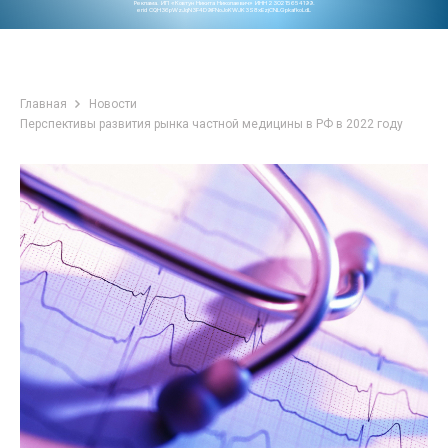
Реклама. ИП «Ковтун Никита Николаевич» ИНН 230215654199.
erid CQH36pWzJqN3F4D9iFNoJoKWJK3S8xEzjCNLGpkafkoLdL
Главная
Новости
Перспективы развития рынка частной медицины в РФ в 2022 году