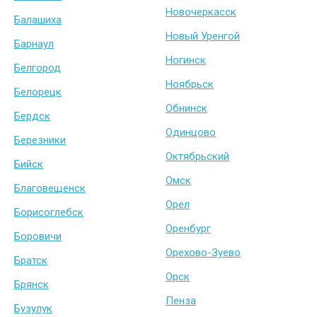
Новочеркасск
Балашиха
Новый Уренгой
Барнаул
Ногинск
Белгород
Ноябрьск
Белорецк
Обнинск
Бердск
Одинцово
Березники
Октябрьский
Бийск
Омск
Благовещенск
Орел
Борисоглебск
Оренбург
Боровичи
Орехово-Зуево
Братск
Орск
Брянск
Пенза
Бузулук