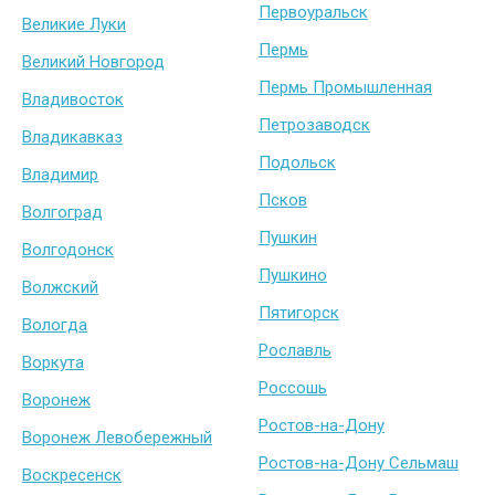
Первоуральск
Великие Луки
Пермь
Великий Новгород
Пермь Промышленная
Владивосток
Петрозаводск
Владикавказ
Подольск
Владимир
Псков
Волгоград
Пушкин
Волгодонск
Пушкино
Волжский
Пятигорск
Вологда
Рославль
Воркута
Россошь
Воронеж
Ростов-на-Дону
Воронеж Левобережный
Ростов-на-Дону Сельмаш
Воскресенск