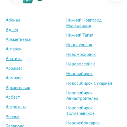
Абакан
Нижний Новгород
Московское
Адлер
Нижний Тагил
Альметьевск
Новокузнецк
Ангарск
Новомосковск
Апатиты
Новороссийск
Арзамас
Новосибирск
Армавир
Новосибирск Сухарная
Архангельск
Новосибирск
Асбест
Авиастроителей
Астрахань
Новосибирск
Толмачевское
Ачинск
Новочебоксарск
Балаково