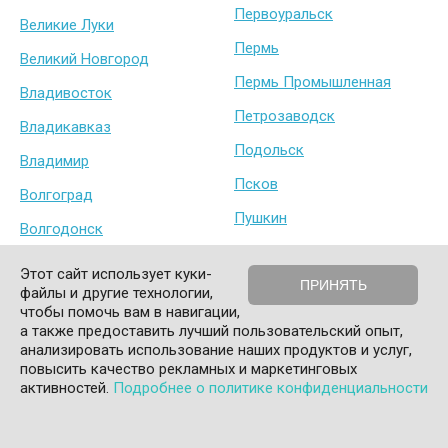
Первоуральск
Великие Луки
Пермь
Великий Новгород
Пермь Промышленная
Владивосток
Петрозаводск
Владикавказ
Подольск
Владимир
Псков
Волгоград
Пушкин
Волгодонск
Пушкино
Волжский
Этот сайт использует куки-
ПРИНЯТЬ
Пятигорск
файлы и другие технологии,
Вологда
чтобы помочь вам в навигации,
Рославль
а также предоставить лучший пользовательский опыт,
Воркута
анализировать использование наших продуктов и услуг,
Россошь
Воронеж
повысить качество рекламных и маркетинговых
0
активностей.
Подробнее о политике конфиденциальности
Ростов-на-Дону
Воронеж Левобережный
Корзина
Главная
Сравнить
Избранное
Войти
Ростов-на-Дону Сельмаш
Воскресенск