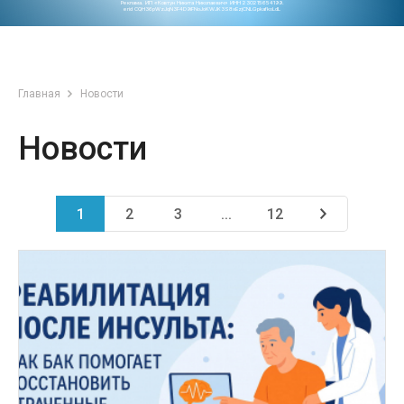
Реклама. ИП «Ковтун Никита Николаевич» ИНН 230215654199.
erid CQH36pWzJqN3F4D9iFNoJoKWJK3S8xEzjCNLGpkafkoLdL
Главная
Новости
Новости
1
2
3
...
12