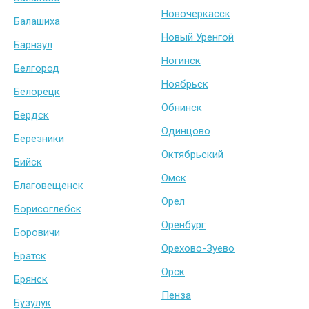
Новочеркасск
Балашиха
Новый Уренгой
Барнаул
Ногинск
Белгород
Ноябрьск
Белорецк
Обнинск
Бердск
Одинцово
Березники
Октябрьский
Бийск
Омск
Благовещенск
Орел
Борисоглебск
Оренбург
Боровичи
Орехово-Зуево
Братск
Орск
Брянск
Пенза
Бузулук