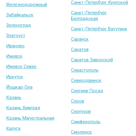
Санкт-Петербург Крупской
Железнодорожный
Санкт-Петербург
Забайкальск
Белградская
Зеленоград
Санкт-Петербург Ватутина
Златоуст
Саранск
Иваново
Саратов
Ижевск
Саратов Заводской
Ижевск Север
Севастополь
Иркутск
Северодвинск
Йошкар-Ола
Сергиев Посад
Казань
Серов
Казань Химград
Серпухов
Казань Магистральная
Симферополь
Калуга
Смоленск