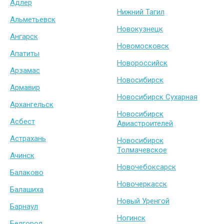
Адлер
Нижний Тагил
Альметьевск
Новокузнецк
Ангарск
Новомосковск
Апатиты
Новороссийск
Арзамас
Новосибирск
Армавир
Новосибирск Сухарная
Архангельск
Новосибирск
Асбест
Авиастроителей
Астрахань
Новосибирск
Толмачевское
Ачинск
Новочебоксарск
Балаково
Новочеркасск
Балашиха
Новый Уренгой
Барнаул
Ногинск
Белгород