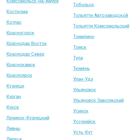
Комсомольск-на-Амуре
Тобольск
Кострома
Тольятти Автозаводской
Котлас
Тольятти Комсомольский
Красногорск
Томилино
Краснодар Восток
Томск
Краснодар Север
Тула
Краснокамск
Тюмень
Красноярск
Улан-Удэ
Кузнецк
Ульяновск
Курган
Ульяновск Заволжский
Курск
Усинск
Ленинск-Кузнецкий
Уссурийск
Ливны
Усть-Кут
Липецк