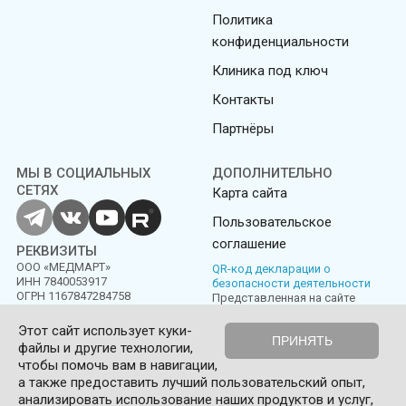
Политика
конфиденциальности
Клиника под ключ
Контакты
Партнёры
МЫ В СОЦИАЛЬНЫХ
ДОПОЛНИТЕЛЬНО
СЕТЯХ
Карта сайта
Пользовательское
соглашение
РЕКВИЗИТЫ
ООО «МЕДМАРТ»
QR-код декларации о
ИНН 7840053917
безопасности деятельности
ОГРН 1167847284758
Представленная на сайте
информация не является
публичной офертой
Этот сайт использует куки-
ПРИНЯТЬ
файлы и другие технологии,
Политика конфиденциальности
Пользовательское соглашение
чтобы помочь вам в навигации,
а также предоставить лучший пользовательский опыт,
© Medmart 2016-2026
анализировать использование наших продуктов и услуг,