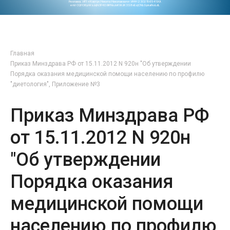
Реклама. ИП «Ковтун Никита Николаевич» ИНН 230215654199.
erid CQH36pWzJqN3F4D9iFNoJoKWJK3S8xEzjCNLGpkafkoLdL
Главная
Приказ Минздрава РФ от 15.11.2012 N 920н "Об утверждении
Порядка оказания медицинской помощи населению по профилю
"диетология", Приложение №3
Приказ Минздрава РФ
от 15.11.2012 N 920н
"Об утверждении
Порядка оказания
медицинской помощи
населению по профилю