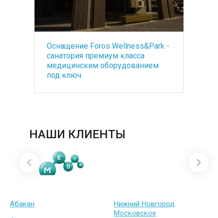
Оснащение Foros Wellness&Park -
БА
ть
санатория премиум класса
со
медицинским оборудованием
по
под ключ
ба
НАШИ КЛИЕНТЫ
Абакан
Нижний Новгород
Московское