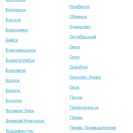
Ноябрьск
Белорецк
Обнинск
Бердск
Одинцово
Березники
Октябрьский
Бийск
Омск
Благовещенск
Орел
Борисоглебск
Оренбург
Боровичи
Орехово-Зуево
Братск
Орск
Брянск
Пенза
Бузулук
Первоуральск
Великие Луки
Пермь
Великий Новгород
Пермь Промышленная
Владивосток