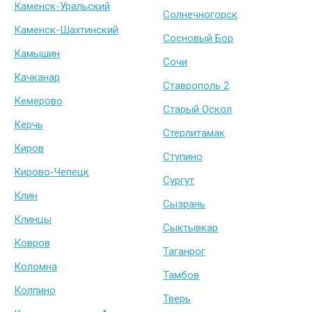
Каменск-Уральский
Солнечногорск
Каменск-Шахтинский
Сосновый Бор
Камышин
Сочи
Качканар
Ставрополь 2
Кемерово
Старый Оскол
Керчь
Стерлитамак
Киров
Ступино
Кирово-Чепецк
Сургут
Клин
Сызрань
Клинцы
Сыктывкар
Ковров
Таганрог
Коломна
Тамбов
Колпино
Тверь