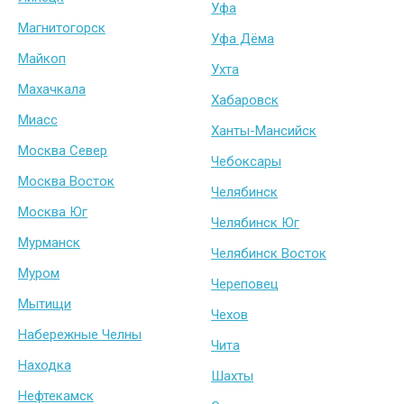
Уфа
Магнитогорск
Уфа Дёма
Майкоп
Ухта
Махачкала
Хабаровск
Миасс
Ханты-Мансийск
Москва Север
Чебоксары
Москва Восток
Челябинск
Москва Юг
Челябинск Юг
Мурманск
Челябинск Восток
Муром
Череповец
Мытищи
Чехов
Набережные Челны
Чита
Находка
Шахты
Нефтекамск