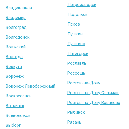
Петрозаводск
Владикавказ
Подольск
Владимир
Псков
Волгоград
Пушкин
Волгодонск
Пушкино
Волжский
Пятигорск
Вологда
Рославль
Воркута
Россошь
Воронеж
Ростов-на-Дону
Воронеж Левобережный
Ростов-на-Дону Сельмаш
Воскресенск
Ростов-на-Дону Вавилова
Воткинск
Рыбинск
Всеволожск
Рязань
Выборг