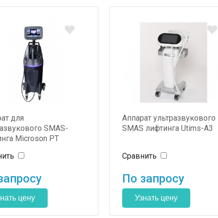
ат для
Аппарат ультразвукового
развукового SMAS-
SMAS лифтинга Utims-A3
нга Microson PT
нить
Сравнить
запросу
По запросу