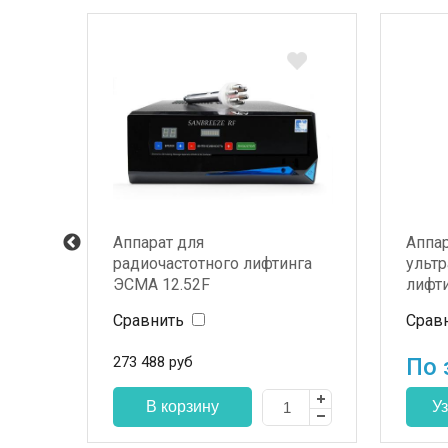
PHA
Аппарат для
Аппар
радиочастотного лифтинга
ульт
ЭСМА 12.52F
лифти
Радиочастотный лифтинг
Сравнить
Срав
273 488
руб
По 