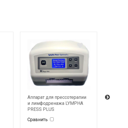
Аппарат для прессотерапии
Космет
и лимфодренажа LYMPHA
Med-Mo
PRESS PLUS
Сравнить
Сравни