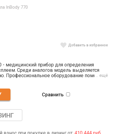
ла InBody 770
Добавить в избранное
0 - медицинский прибор для определения
исплеем. Среди аналогов модель выделяется
ю. Профессиональное оборудование помогает
… ещё
ешностью определить количество мышечной
жидкость учитывается как внеклеточная, так и
зультаты не привязаны к возрасту либо полу
Сравнить
йствия анализатора основан на
ке состава тела. Измерения осуществляются
в обширном диапазоне - от 10 кг до 250 кг.
ЗИНГ
 взнос при покупке в лизинг от:
410 444 руб