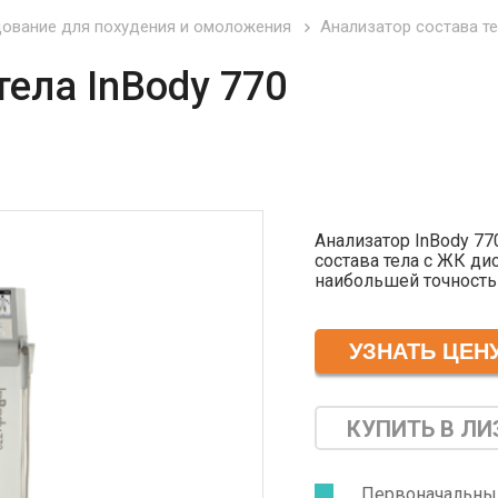
ование для похудения и омоложения
Анализатор состава те
тела InBody 770
Анализатор InBody 77
состава тела с ЖК д
наибольшей точность
с минимальной погр
ткани, жира и воды (
внутриклеточная). Ре
пациента, принцип де
неэмпирической оцен
импедансным методом 
КУПИТЬ В ЛИ
Первоначальный