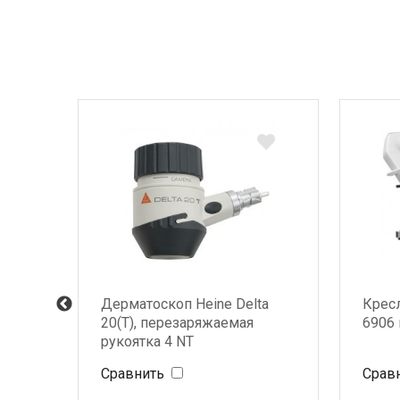
есло
Дерматоскоп Heine Delta
Крес
20(T), перезаряжаемая
6906
рукоятка 4 NT
Сравнить
Срав