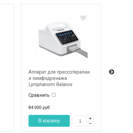
Аппарат для прессотерапии
Аппарат
и лимфодренажа
и лимф
Lymphanorm Balance
PRESS 
Сравнить
Сравни
84 000
руб
166 400