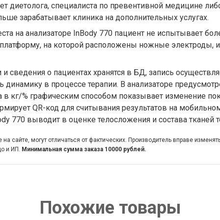
нет диетолога, специалиста по превентивной медицине ли
льше зарабатывает клиника на дополнительных услугах.
еста на анализаторе InBody 770 пациент не испытывает бо
 платформу, на которой расположены ножные электроды, и 
и сведения о пациентах хранятся в БД, запись осуществляе
ь динамику в процессе терапии. В анализаторе предусмо
ла в кг/% графическим способом показывает изменение пок
ормирует QR-код для считывания результатов на мобильном
dy 770 выводит в оценке телосложения и состава тканей т
на сайте, могут отличаться от фактических. Производитель вправе изменят
о и ИП.
Минимальная сумма заказа 10000 рублей.
Похожие товары