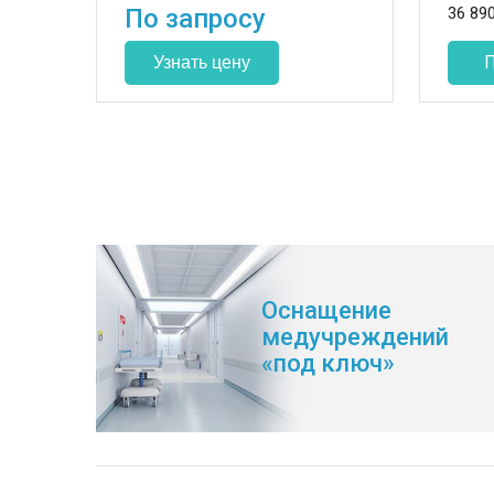
По запросу
36 89
Оснащение
медучреждений
«под ключ»