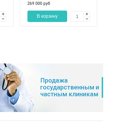
269 000
руб
107 000
По
Продажа
государственным и
частным клиникам