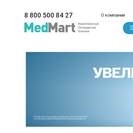
8 800 500 84 27
О компании
УВЕЛ
Реклама. ИП «Ковтун Никита Николаевич» ИНН 230215654199.
erid CQH36pWzJqN3F4D9iFNoJoKWJK3S8xEzjCNLGpkafkoLdL