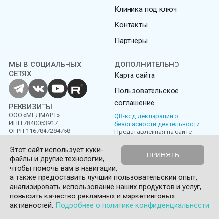
Клиника под ключ
Контакты
Партнёры
МЫ В СОЦИАЛЬНЫХ
ДОПОЛНИТЕЛЬНО
СЕТЯХ
Карта сайта
Пользовательское
соглашение
РЕКВИЗИТЫ
ООО «МЕДМАРТ»
QR-код декларации о
ИНН 7840053917
безопасности деятельности
ОГРН 1167847284758
Представленная на сайте
информация не является
публичной офертой
Этот сайт использует куки-
ПРИНЯТЬ
файлы и другие технологии,
Политика конфиденциальности
Пользовательское соглашение
чтобы помочь вам в навигации,
а также предоставить лучший пользовательский опыт,
© Medmart 2016-2026
анализировать использование наших продуктов и услуг,
повысить качество рекламных и маркетинговых
0
активностей.
Подробнее о политике конфиденциальности
Корзина
Главная
Сравнить
Избранное
Войти