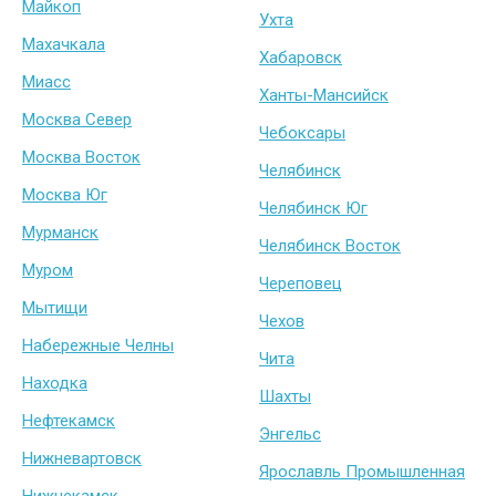
Майкоп
Ухта
Махачкала
Хабаровск
Миасс
Ханты-Мансийск
Москва Север
Чебоксары
Москва Восток
Челябинск
Москва Юг
Челябинск Юг
Мурманск
Челябинск Восток
Муром
Череповец
Мытищи
Чехов
Набережные Челны
Чита
Находка
Шахты
Нефтекамск
Энгельс
Нижневартовск
Ярославль Промышленная