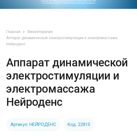
Реклама. ИП «Ковтун Никита Николаевич» ИНН 230215654199.
erid CQH36pWzJqN3F4D9iFNoJoKWJK3S8xEzjCNLGpkafkoLdL
Главная
Физиотерапия
Аппарат динамической электростимуляции и электромассажа
Нейроденс
Аппарат динамической
электростимуляции и
электромассажа
Нейроденс
Артикул: НЕЙРОДЕНС
Код: 22810