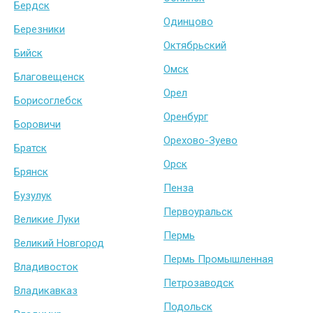
Бердск
Одинцово
Березники
Октябрьский
Бийск
Омск
Благовещенск
Орел
Борисоглебск
Оренбург
Боровичи
Орехово-Зуево
Братск
Орск
Брянск
Пенза
Бузулук
Первоуральск
Великие Луки
Пермь
Великий Новгород
Пермь Промышленная
Владивосток
Петрозаводск
Владикавказ
Подольск