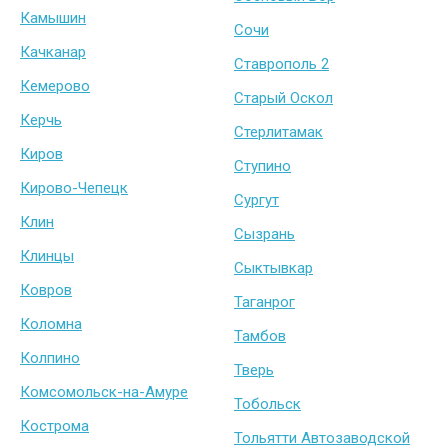
Камышин
Сочи
Качканар
Ставрополь 2
Кемерово
Старый Оскол
Керчь
Стерлитамак
Киров
Ступино
Кирово-Чепецк
Сургут
Клин
Сызрань
Клинцы
Сыктывкар
Ковров
Таганрог
Коломна
Тамбов
Колпино
Тверь
Комсомольск-на-Амуре
Тобольск
Кострома
Тольятти Автозаводской