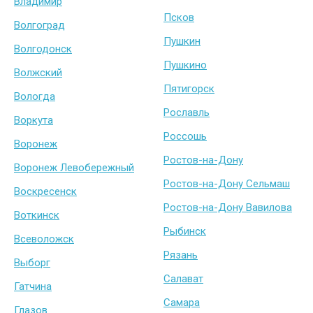
Владимир
Псков
Волгоград
Пушкин
Волгодонск
Пушкино
Волжский
Пятигорск
Вологда
Рославль
Воркута
Россошь
Воронеж
Ростов-на-Дону
Воронеж Левобережный
Ростов-на-Дону Сельмаш
Воскресенск
Ростов-на-Дону Вавилова
Воткинск
Рыбинск
Всеволожск
Рязань
Выборг
Салават
Гатчина
Самара
Глазов