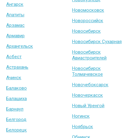
Ангарск
Новомосковск
Апатиты
Новороссийск
Арзамас
Новосибирск
Армавир
Новосибирск Сухарная
Архангельск
Новосибирск
Асбест
Авиастроителей
Астрахань
Новосибирск
Толмачевское
Ачинск
Новочебоксарск
Балаково
Новочеркасск
Балашиха
Новый Уренгой
Барнаул
Ногинск
Белгород
Ноябрьск
Белорецк
Обнинск