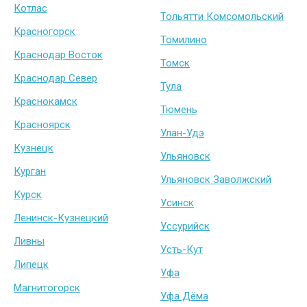
Котлас
Тольятти Комсомольский
Красногорск
Томилино
Краснодар Восток
Томск
Краснодар Север
Тула
Краснокамск
Тюмень
Красноярск
Улан-Удэ
Кузнецк
Ульяновск
Курган
Ульяновск Заволжский
Курск
Усинск
Ленинск-Кузнецкий
Уссурийск
Ливны
Усть-Кут
Липецк
Уфа
Магнитогорск
Уфа Дёма