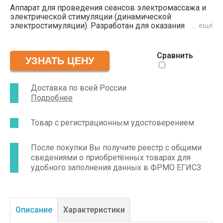
Аппарат для проведения сеансов электромассажа и
электрической стимуляции (динамической
электростимуляции). Разработан для оказания
… ещё
общего тонизирующего или расслабляющего
воздействия на организм (зависит от требований).
Справляется с хроническими и острыми болями в
Сравнить
спине. Работает по принципу "бегущей волны". В
конструкцию встроены 48 электродов,
активируемых во время сеанса попеременно.
Доставка по всей России
Подробнее
Товар с регистрационным удостоверением
После покупки Вы получите реестр с общими
сведениями о приобретённых товарах для
удобного заполнения данных в ФРМО ЕГИСЗ
Описание
Характеристики