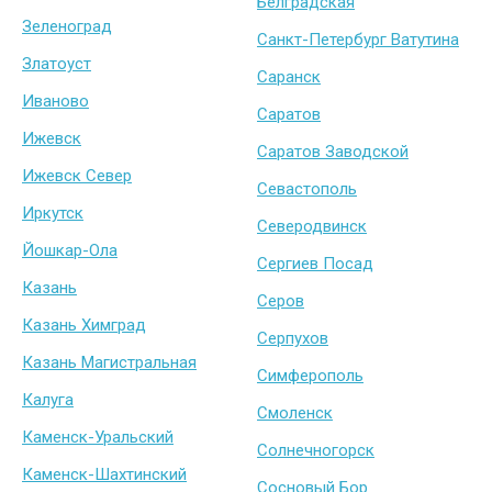
Белградская
Зеленоград
Санкт-Петербург Ватутина
Златоуст
Саранск
Иваново
Саратов
Ижевск
Саратов Заводской
Ижевск Север
Севастополь
Иркутск
Северодвинск
Йошкар-Ола
Сергиев Посад
Казань
Серов
Казань Химград
Серпухов
Казань Магистральная
Симферополь
Калуга
Смоленск
Каменск-Уральский
Солнечногорск
Каменск-Шахтинский
Сосновый Бор