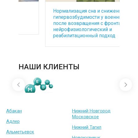
Нормализация сна и снижение
Ос
гипервозбудимости у военных
мн
после возвращения с фронта:
ме
нейрофизиологический и
реабилитационный подход
НАШИ КЛИЕНТЫ
Абакан
Нижний Новгород
Московское
Адлер
Нижний Тагил
Альметьевск
Новокузнецк