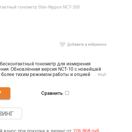
тактный тонометр Shin-Nippon NCT-200
Добавить в избранное
- бесконтактный тонометр для измерения
ения. Обновлённая версия NCT-10 с новейшей
, более тихим режимом работы и опцией
… ещё
ическом режиме. Значения ВГД
е ввода информации о толщине роговицы.
дизайн с лёгкостью впишется в любое
Сравнить
еского центра или кабинет офтальмолога.
ЗИНГ
 взнос при покупке в лизинг от:
206 868 руб