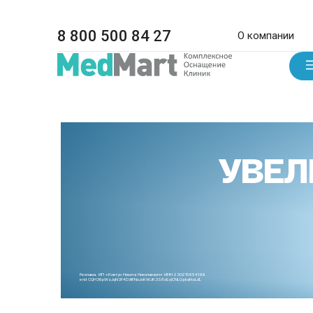
8 800 500 84 27
О компании
УВЕЛ
Реклама. ИП «Ковтун Никита Николаевич» ИНН 230215654199.
erid CQH36pWzJqN3F4D9iFNoJoKWJK3S8xEzjCNLGpkafkoLdL