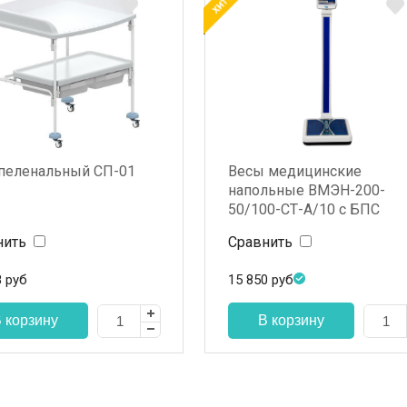
 пеленальный СП-01
Весы медицинские
напольные ВМЭН-200-
50/100-СТ-А/10 с БПС
электронные
нить
Сравнить
8
руб
15 850
руб