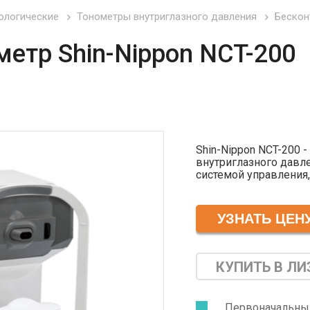
ологические
Тонометры внутриглазного давления
Бескон
етр Shin-Nippon NCT-200
Shin-Nippon NCT-200 
внутриглазного давл
системой управления
центровки в автомат
корректируются посл
Новый эргономичный 
отделение диагностич
КУПИТЬ В ЛИ
Первоначальный