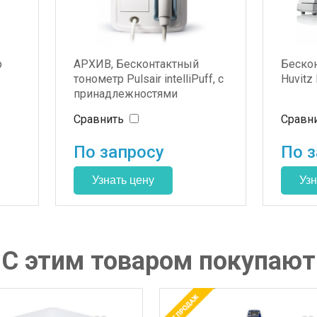
р
АРХИВ, Бесконтактный
Беско
тонометр Pulsair intelliPuff, с
Huvitz
принадлежностями
Сравнить
Сравн
По запросу
По з
С этим товаром покупают