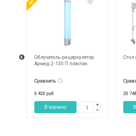
 3
Облучатель-рециркулятор
Стол
одом
Армед 2-130 П пластик
Сравнить
Срав
6 420
руб
20 74