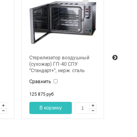
Стерилизатор воздушный
АРХИВ,
(сухожар) ГП-40 СПУ
Chek Pe
"Стандарт+", нерж. сталь
принад
Сравнить
Сравни
125 875
руб
По з