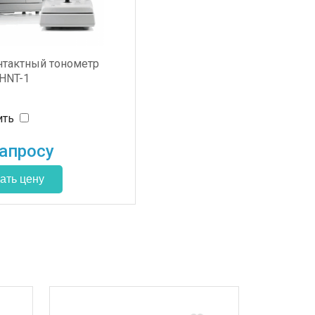
нтактный тонометр
 HNT-1
ить
апросу