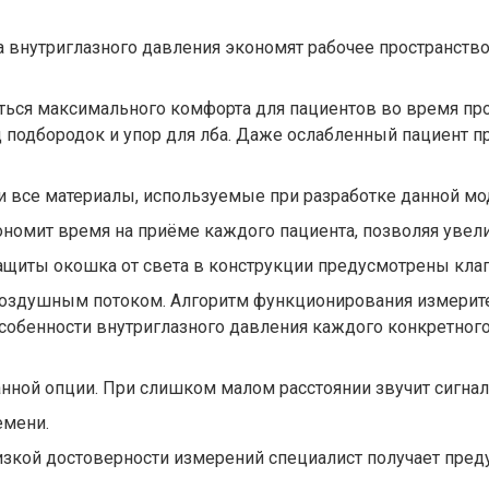
 внутриглазного давления экономят рабочее пространство
ься максимального комфорта для пациентов во время пр
подбородок и упор для лба. Даже ослабленный пациент п
 и все материалы, используемые при разработке данной мо
номит время на приёме каждого пациента, позволяя увелич
защиты окошка от света в конструкции предусмотрены клап
воздушным потоком. Алгоритм функционирования измерите
собенности внутриглазного давления каждого конкретног
анной опции. При слишком малом расстоянии звучит сигнал
емени.
зкой достоверности измерений специалист получает пред