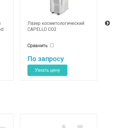
й
Лазер косметологический
Лазер 
ed
CAPELLO СО2
CAPELL
Switche
Сравнить
Сравни
По запросу
По з