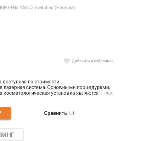
IGHT+Nd:YAG Q-Switched (Неодим)
Добавить в избранное
я доступная по стоимости
 лазерная система. Основными процедурами,
а косметологическая установка являются
… ещё
оновый пилинг. Также можно использовать
 модели в любых программах по
ожению кожи лица. Прибор поставляется с
Сравнить
RF и элос-манипулой. Хотите получить другие
ии, заменить насадки? В линейке CAPELLO
 косметологического оборудования. Позвоните
льное решение для вашей клиники или центра
ЗИНГ
ны.