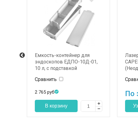
Емкость-контейнер для
Лазе
c подогревом,
эндоскопов ЕДПО-10Д-01,
CAPEL
вода,
10 л, с подставкой
(Нео
Сравнить
Срав
2 765
руб
По 