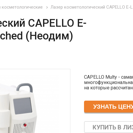
 косметологические
Лазер косметологический CAPELLO E-L
еский CAPELLO E-
ched (Неодим)
CAPELLO Multy - сама
многофункциональная
на которые рассчитан
фотоэпиляция и карб
возможности данной
оздоровлению и омол
неодимовым лазером, 
лазеры в комплектац
несколько вариантов
нам - подберем идеа
КУПИТЬ В ЛИ
эстетический медици