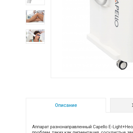
Описание
Аппарат разнонаправленный Capello E-Light+Не
проблем, таких как пигментация, сосудистые зв