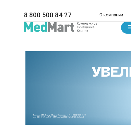
8 800 500 84 27
О компании
УВЕЛ
Реклама. ИП «Ковтун Никита Николаевич» ИНН 230215654199.
erid CQH36pWzJqN3F4D9iFNoJoKWJK3S8xEzjCNLGpkafkoLdL