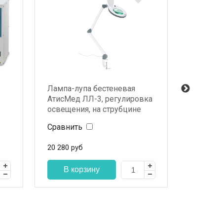
Лампа-лупа бестеневая
Дермато
АтисМед ЛЛ-3, регулировка
3000 LE
освещения, на струбцине
кейсом
Сравнить
Сравни
20 280
руб
По з