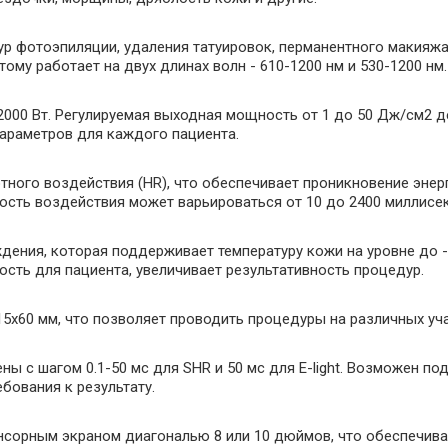
р фотоэпиляции, удаления татуировок, перманентного макияжа
тому работает на двух длинах волн - 610-1200 нм и 530-1200 нм.
2000 Вт. Регулируемая выходная мощность от 1 до 50 Дж/см2 
параметров для каждого пациента.
тного воздействия (HR), что обеспечивает проникновение энерг
ность воздействия может варьироваться от 10 до 2400 миллисе
аждения, которая поддерживает температуру кожи на уровне до 
ость для пациента, увеличивает результативность процедур.
15х60 мм, что позволяет проводить процедуры на различных уч
ны с шагом 0.1-50 мс для SHR и 50 мс для E-light. Возможен 
бования к результату.
енсорным экраном диагональю 8 или 10 дюймов, что обеспечива