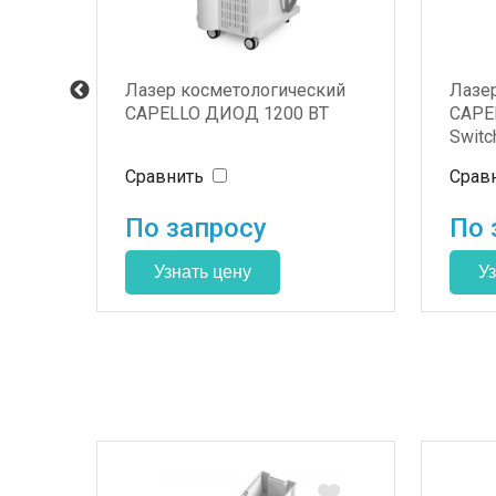
O2
Лазер косметологический
Лазе
CAPELLO ДИОД 1200 ВТ
CAPE
улем
Switc
Сравнить
Срав
По запросу
По 