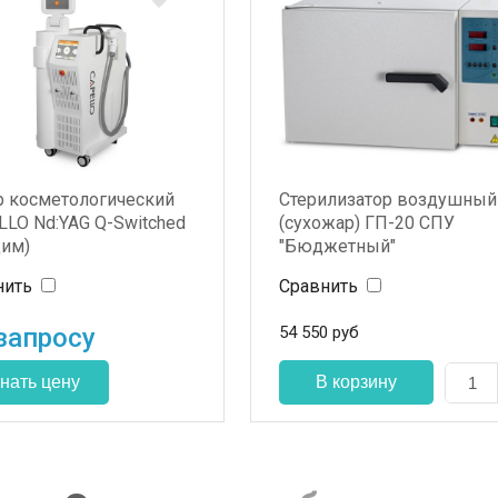
р косметологический
Стерилизатор воздушный
LO Nd:YAG Q-Switched
(сухожар) ГП-20 СПУ
дим)
"Бюджетный"
нить
Сравнить
запросу
54 550
руб