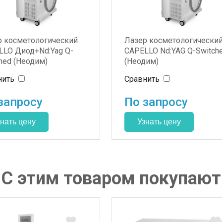
р косметологический
Лазер косметологически
LLO Диод+Nd:Yag Q-
CAPELLO Nd:YAG Q-Switch
hed (Неодим)
(Неодим)
нить
Сравнить
запросу
По запросу
С этим товаром покупают