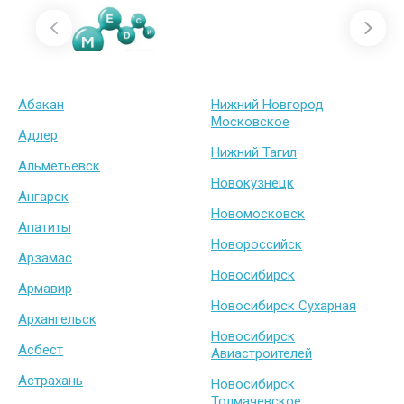
Абакан
Нижний Новгород
Московское
Адлер
Нижний Тагил
Альметьевск
Новокузнецк
Ангарск
Новомосковск
Апатиты
Новороссийск
Арзамас
Новосибирск
Армавир
Новосибирск Сухарная
Архангельск
Новосибирск
Асбест
Авиастроителей
Астрахань
Новосибирск
Толмачевское