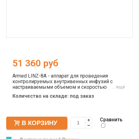
51 360
руб
Armed LINZ-8A - аппарат для проведения
контролируемых внутривенных инфузий с
настраиваемыми объемом и скоростью
… ещё
вливаний. Одноканальный дозатор
Количество на складе: под заказ
(инфузионный насос) используется в хирургии,
гинекологии, наркологии, акушерстве,
ветеринарии. С помощью него и шприца можно
вводить точные дозы препаратов
Сравнить
ослабленным, беременным пациентам,
контролировать анестезию, проводить
интенсивную терапию в реанимационных
отделениях скорой помощи и т.д. Armed LINZ-8A