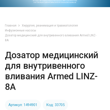
Реклама. ИП «Ковтун Никита Николаевич» ИНН 230215654199.
erid CQH36pWzJqN3F4D9iFNoJoKWJK3S8xEzjCNLGpkafkoLdL
Главная
Хирургия, реанимация и травматология
Инфузионные насосы
Дозатор медицинский для внутривенного вливания Armed LINZ-
8A
Дозатор медицинский
для внутривенного
вливания Armed LINZ-
8A
Артикул: 1494901
Код: 33705