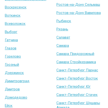
Ростов-на-Дону Сельмаш
Воскресенск
Ростов-на-Дону Вавилова
Воткинск
Рыбинск
Всеволожск
Рязань
Выборг
Салават
Гатчина
Самара
Глазов
Самара Придорожный
Горелово
Самара Стройкерамика
Грозный
Санкт-Петербург Парнас
Дзержинск
Санкт-Петербург Восток
Димитровград
Санкт-Петербург Юг
Дмитров
Санкт-Петербург Стачек
Домодедово
Санкт-Петербург Шушары
Ейск
Армада