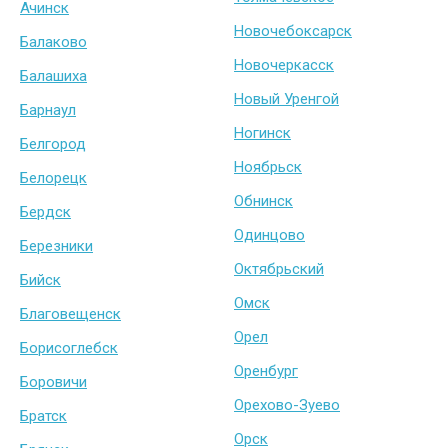
Ачинск
Новочебоксарск
Балаково
Новочеркасск
Балашиха
Новый Уренгой
Барнаул
Ногинск
Белгород
Ноябрьск
Белорецк
Обнинск
Бердск
Одинцово
Березники
Октябрьский
Бийск
Омск
Благовещенск
Орел
Борисоглебск
Оренбург
Боровичи
Орехово-Зуево
Братск
Орск