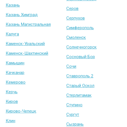
Казань
Серов
Казань Химград
Серпухов
Казань Магистральная
Симферополь
Калуга
Смоленск
Каменск-Уральский
Солнечногорск
Каменск-Шахтинский
Сосновый Бор
Камышин
Сочи
Качканар
Ставрополь 2
Кемерово
Старый Оскол
Керчь
Стерлитамак
Киров
Ступино
Кирово-Чепецк
Сургут
Клин
Сызрань