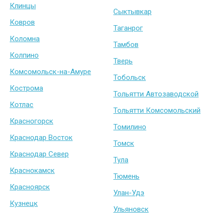
Клинцы
Сыктывкар
Ковров
Таганрог
Коломна
Тамбов
Колпино
Тверь
Комсомольск-на-Амуре
Тобольск
Кострома
Тольятти Автозаводской
Котлас
Тольятти Комсомольский
Красногорск
Томилино
Краснодар Восток
Томск
Краснодар Север
Тула
Краснокамск
Тюмень
Красноярск
Улан-Удэ
Кузнецк
Ульяновск