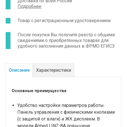
Доставка по всей России
имеет компактные габариты и небольшой вес
Подробнее
(2 кг), кронштейн для закрепления на
инфузионной стойке, надежную систему
фиксации шприцов объемом от 10 до 60 мл.
Товар с регистрационным удостоверением
После покупки Вы получите реестр с общими
сведениями о приобретённых товарах для
удобного заполнения данных в ФРМО ЕГИСЗ
Описание
Характеристики
Основные преимущества
Удобство настройки параметров работы.
Панель управления с физическими кнопками
(с защитой от влаги) и ЖК дисплеем. В
модели Armed LINZ-8A повышена