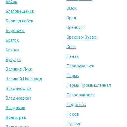
Бийск
Омск
Благовещенск
Орел
Борисоглебск
Оренбург
Боровичи
Орехово-Зуево
Братск
Орск
Брянск
Пенза
Бузулук
Первоуральск
Великие Луки
Пермь
Великий Новгород
Пермь Промышленная
Владивосток
Петрозаводск
Владикавказ
Подольск
Владимир
Псков
Волгоград
Пушкин