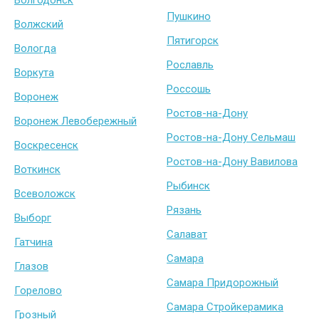
Волгодонск
Пушкино
Волжский
Пятигорск
Вологда
Рославль
Воркута
Россошь
Воронеж
Ростов-на-Дону
Воронеж Левобережный
Ростов-на-Дону Сельмаш
Воскресенск
Ростов-на-Дону Вавилова
Воткинск
Рыбинск
Всеволожск
Рязань
Выборг
Салават
Гатчина
Самара
Глазов
Самара Придорожный
Горелово
Самара Стройкерамика
Грозный