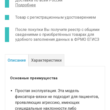
Доставка по всей России
фастекс. Размеры: 70х9 см (длина х ширина
Подробнее
манжеты). Длина ремешка с каждой из сторон:
1,25 м, общая длина 3,2 м.
Товар с регистрационным удостоверением
После покупки Вы получите реестр с общими
сведениями о приобретённых товарах для
удобного заполнения данных в ФРМО ЕГИСЗ
Описание
Характеристики
Основные преимущества
Простая эксплуатация. Эта модель
фиксатора-вязки не подходит для пациентов,
проявляющих агрессию, имеющих
суицидальные наклонности либо