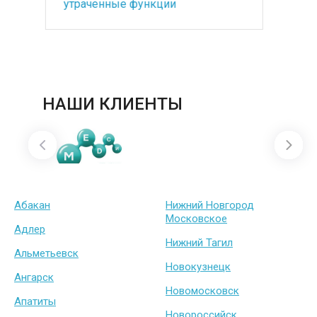
медицинским оборудованием
по
под ключ
ба
НАШИ КЛИЕНТЫ
Абакан
Нижний Новгород
Московское
Адлер
Нижний Тагил
Альметьевск
Новокузнецк
Ангарск
Новомосковск
Апатиты
Новороссийск