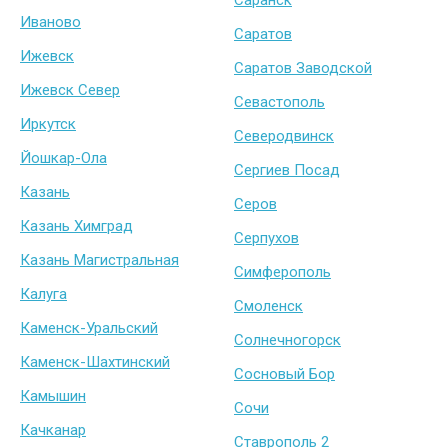
Саранск
Иваново
Саратов
Ижевск
Саратов Заводской
Ижевск Север
Севастополь
Иркутск
Северодвинск
Йошкар-Ола
Сергиев Посад
Казань
Серов
Казань Химград
Серпухов
Казань Магистральная
Симферополь
Калуга
Смоленск
Каменск-Уральский
Солнечногорск
Каменск-Шахтинский
Сосновый Бор
Камышин
Сочи
Качканар
Ставрополь 2