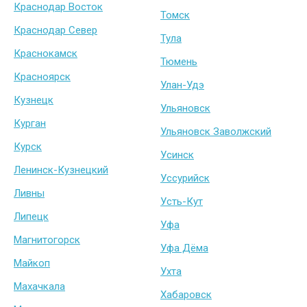
Краснодар Восток
Томск
Краснодар Север
Тула
Краснокамск
Тюмень
Красноярск
Улан-Удэ
Кузнецк
Ульяновск
Курган
Ульяновск Заволжский
Курск
Усинск
Ленинск-Кузнецкий
Уссурийск
Ливны
Усть-Кут
Липецк
Уфа
Магнитогорск
Уфа Дёма
Майкоп
Ухта
Махачкала
Хабаровск