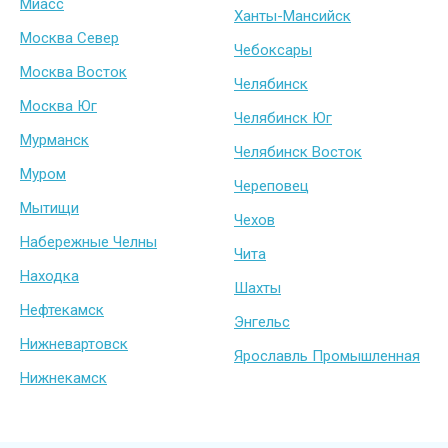
Миасс
Ханты-Мансийск
Москва Север
Чебоксары
Москва Восток
Челябинск
Москва Юг
Челябинск Юг
Мурманск
Челябинск Восток
Муром
Череповец
Мытищи
Чехов
Набережные Челны
Чита
Находка
Шахты
Нефтекамск
Энгельс
Нижневартовск
Ярославль Промышленная
Нижнекамск