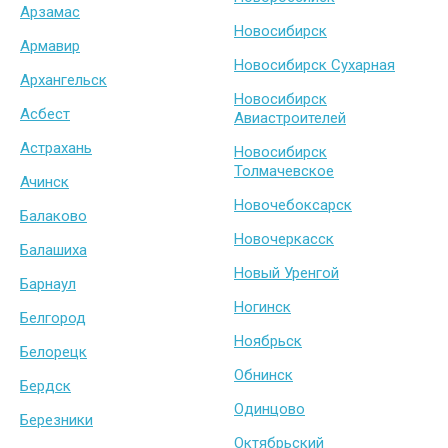
Арзамас
Новосибирск
Армавир
Новосибирск Сухарная
Архангельск
Новосибирск
Асбест
Авиастроителей
Астрахань
Новосибирск
Толмачевское
Ачинск
Новочебоксарск
Балаково
Новочеркасск
Балашиха
Новый Уренгой
Барнаул
Ногинск
Белгород
Ноябрьск
Белорецк
Обнинск
Бердск
Одинцово
Березники
Октябрьский