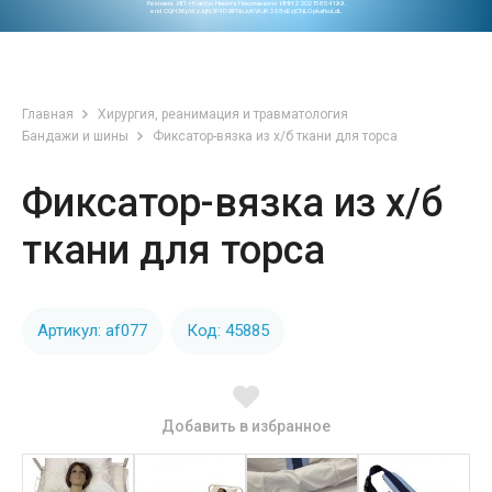
Реклама. ИП «Ковтун Никита Николаевич» ИНН 230215654199.
erid CQH36pWzJqN3F4D9iFNoJoKWJK3S8xEzjCNLGpkafkoLdL
Главная
Хирургия, реанимация и травматология
Бандажи и шины
Фиксатор-вязка из х/б ткани для торса
Фиксатор-вязка из х/б
ткани для торса
Артикул: af077
Код: 45885
Добавить в избранное