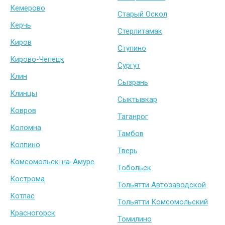
Кемерово
Старый Оскол
Керчь
Стерлитамак
Киров
Ступино
Кирово-Чепецк
Сургут
Клин
Сызрань
Клинцы
Сыктывкар
Ковров
Таганрог
Коломна
Тамбов
Колпино
Тверь
Комсомольск-на-Амуре
Тобольск
Кострома
Тольятти Автозаводской
Котлас
Тольятти Комсомольский
Красногорск
Томилино