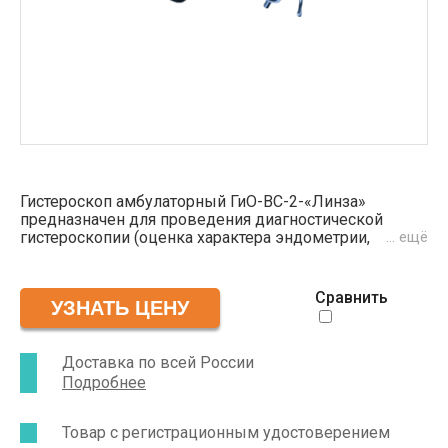
Гистероскоп амбулаторный ГиО-ВС-2-«Линза»
предназначен для проведения диагностической
гистероскопии (оценка характера эндометрии,
… ещё
определение локализации и размера миоматозного
узла и палипоэндометрия, выявление патологии
шейки матки)
Сравнить
Доставка по всей России
Подробнее
Товар с регистрационным удостоверением