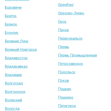
Оренбург
Боровичи
Орехово-Зуево
Братск
Орск
Брянск
Пенза
Бузулук
Первоуральск
Великие Луки
Пермь
Великий Новгород
Пермь Промышленная
Владивосток
Петрозаводск
Владикавказ
Подольск
Владимир
Псков
Волгоград
Пушкин
Волгодонск
Пушкино
Волжский
Пятигорск
Вологда