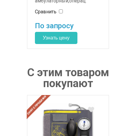
амбулаторный,операц.
комплект с оптикой Ø 2,9 мм
Сравнить
и инструментом
По запросу
С этим товаром
покупают