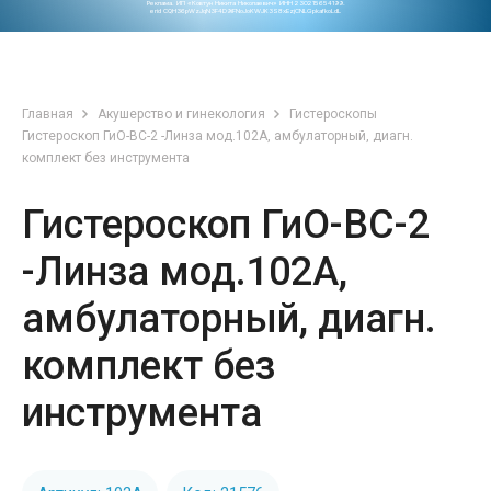
Реклама. ИП «Ковтун Никита Николаевич» ИНН 230215654199.
erid CQH36pWzJqN3F4D9iFNoJoKWJK3S8xEzjCNLGpkafkoLdL
Главная
Акушерство и гинекология
Гистероскопы
Гистероскоп ГиО-ВС-2 -Линза мод.102А, амбулаторный, диагн.
комплект без инструмента
Гистероскоп ГиО-ВС-2
-Линза мод.102А,
амбулаторный, диагн.
комплект без
инструмента