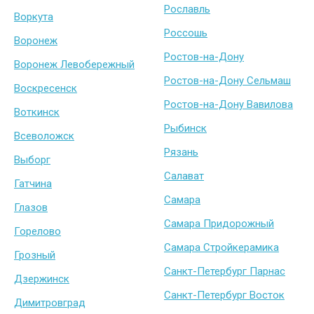
Рославль
Воркута
Россошь
Воронеж
Ростов-на-Дону
Воронеж Левобережный
Ростов-на-Дону Сельмаш
Воскресенск
Ростов-на-Дону Вавилова
Воткинск
Рыбинск
Всеволожск
Рязань
Выборг
Салават
Гатчина
Самара
Глазов
Самара Придорожный
Горелово
Самара Стройкерамика
Грозный
Санкт-Петербург Парнас
Дзержинск
Санкт-Петербург Восток
Димитровград