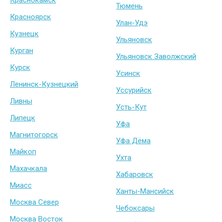
Краснокамск
Тюмень
Красноярск
Улан-Удэ
Кузнецк
Ульяновск
Курган
Ульяновск Заволжский
Курск
Усинск
Ленинск-Кузнецкий
Уссурийск
Ливны
Усть-Кут
Липецк
Уфа
Магнитогорск
Уфа Дёма
Майкоп
Ухта
Махачкала
Хабаровск
Миасс
Ханты-Мансийск
Москва Север
Чебоксары
Москва Восток