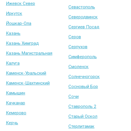
Ижевск Север
Севастополь
Иркутск
Северодвинск
Йошкар-Ола
Сергиев Посад
Казань
Серов
Казань Химград
Серпухов
Казань Магистральная
Симферополь
Калуга
Смоленск
Каменск-Уральский
Солнечногорск
Каменск-Шахтинский
Сосновый Бор
Камышин
Сочи
Качканар
Ставрополь 2
Кемерово
Старый Оскол
Керчь
Стерлитамак