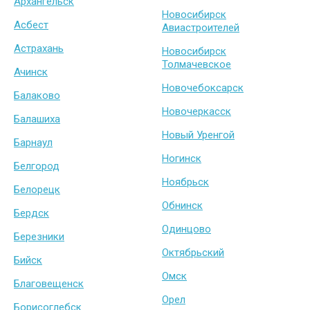
Архангельск
Новосибирск
Асбест
Авиастроителей
Астрахань
Новосибирск
Толмачевское
Ачинск
Новочебоксарск
Балаково
Новочеркасск
Балашиха
Новый Уренгой
Барнаул
Ногинск
Белгород
Ноябрьск
Белорецк
Обнинск
Бердск
Одинцово
Березники
Октябрьский
Бийск
Омск
Благовещенск
Орел
Борисоглебск