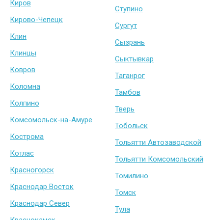
Киров
Ступино
Кирово-Чепецк
Сургут
Клин
Сызрань
Клинцы
Сыктывкар
Ковров
Таганрог
Коломна
Тамбов
Колпино
Тверь
Комсомольск-на-Амуре
Тобольск
Кострома
Тольятти Автозаводской
Котлас
Тольятти Комсомольский
Красногорск
Томилино
Краснодар Восток
Томск
Краснодар Север
Тула