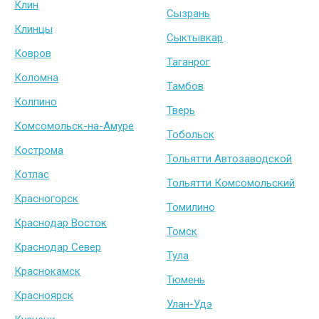
Клин
Сызрань
Клинцы
Сыктывкар
Ковров
Таганрог
Коломна
Тамбов
Колпино
Тверь
Комсомольск-на-Амуре
Тобольск
Кострома
Тольятти Автозаводской
Котлас
Тольятти Комсомольский
Красногорск
Томилино
Краснодар Восток
Томск
Краснодар Север
Тула
Краснокамск
Тюмень
Красноярск
Улан-Удэ