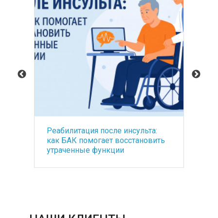
Реабилитация после инсульта:
Ос
как БАК помогает восстановить
са
утраченные функции
ме
по