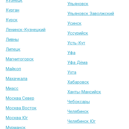
Кузнецк
Ульяновск
Курган
Ульяновск Заволжский
Курск
Усинск
Ленинск-Кузнецкий
Уссурийск
Ливны
Усть-Кут
Липецк
Уфа
Магнитогорск
Уфа Дёма
Майкоп
Ухта
Махачкала
Хабаровск
Миасс
Ханты-Мансийск
Москва Север
Чебоксары
Москва Восток
Челябинск
Москва Юг
Челябинск Юг
Мурманск