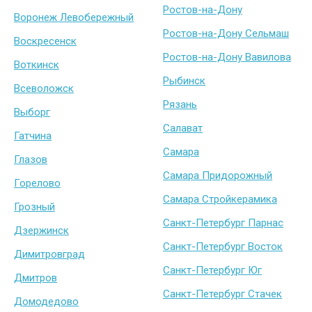
Ростов-на-Дону
Воронеж Левобережный
Ростов-на-Дону Сельмаш
Воскресенск
Ростов-на-Дону Вавилова
Воткинск
Рыбинск
Всеволожск
Рязань
Выборг
Салават
Гатчина
Самара
Глазов
Самара Придорожный
Горелово
Самара Стройкерамика
Грозный
Санкт-Петербург Парнас
Дзержинск
Санкт-Петербург Восток
Димитровград
Санкт-Петербург Юг
Дмитров
Санкт-Петербург Стачек
Домодедово