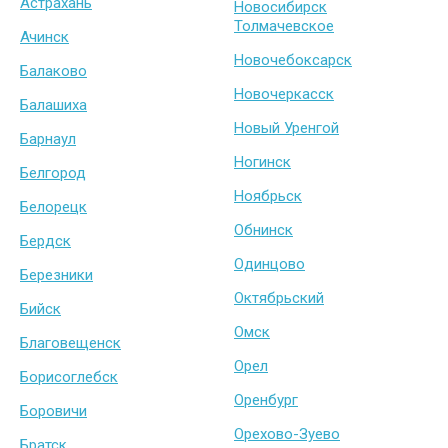
Астрахань
Новосибирск
Толмачевское
Ачинск
Новочебоксарск
Балаково
Новочеркасск
Балашиха
Новый Уренгой
Барнаул
Ногинск
Белгород
Ноябрьск
Белорецк
Обнинск
Бердск
Одинцово
Березники
Октябрьский
Бийск
Омск
Благовещенск
Орел
Борисоглебск
Оренбург
Боровичи
Орехово-Зуево
Братск