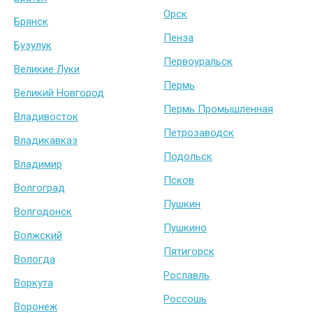
Орск
Брянск
Пенза
Бузулук
Первоуральск
Великие Луки
Пермь
Великий Новгород
Пермь Промышленная
Владивосток
Петрозаводск
Владикавказ
Подольск
Владимир
Псков
Волгоград
Пушкин
Волгодонск
Пушкино
Волжский
Пятигорск
Вологда
Рославль
Воркута
Россошь
Воронеж