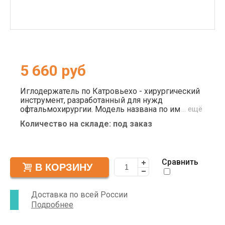
5 660
руб
Иглодержатель по Катровьехо - хирургический
инструмент, разработанный для нужд
офтальмохирургии. Модель названа по имени
… ещё
ученого и офтальмолога-хирурга, который
Количество на складе: под заказ
операцию по пересадке роговицы из опасного
и редкого эксперимента превратил в рядовое
хирургическое вмешательство. Благодаря
известному офтальмологу, в современном
Сравнить
мире многие люди возвращают себе зрение.
Длина инструмента составляет 13 см.
Доставка по всей России
Подробнее