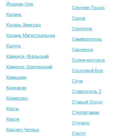
Йошкар-Ола
Сергиев Посад
Казань
Серов
Казань Химград
Серпухов
Казань Магистральная
Симферополь
Калуга
Смоленск
Каменск-Уральский
Солнечногорск
Каменск-Шахтинский
Сосновый Бор
Камышин
Сочи
Качканар
Ставрополь 2
Кемерово
Старый Оскол
Керчь
Стерлитамак
Киров
Ступино
Кирово-Чепецк
Сургут