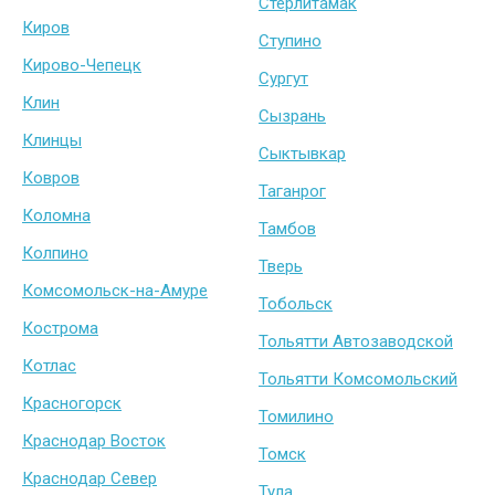
Стерлитамак
Киров
Ступино
Кирово-Чепецк
Сургут
Клин
Сызрань
Клинцы
Сыктывкар
Ковров
Таганрог
Коломна
Тамбов
Колпино
Тверь
Комсомольск-на-Амуре
Тобольск
Кострома
Тольятти Автозаводской
Котлас
Тольятти Комсомольский
Красногорск
Томилино
Краснодар Восток
Томск
Краснодар Север
Тула