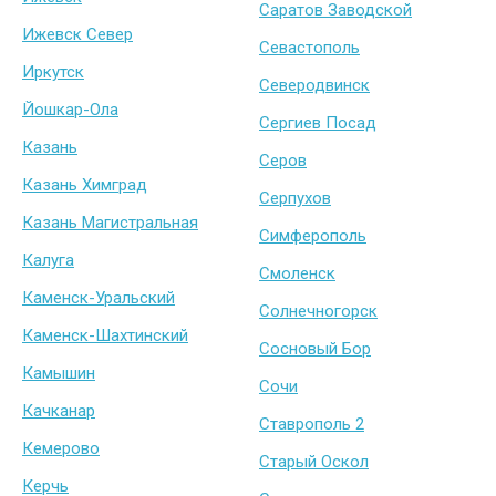
Саратов Заводской
Ижевск Север
Севастополь
Иркутск
Северодвинск
Йошкар-Ола
Сергиев Посад
Казань
Серов
Казань Химград
Серпухов
Казань Магистральная
Симферополь
Калуга
Смоленск
Каменск-Уральский
Солнечногорск
Каменск-Шахтинский
Сосновый Бор
Камышин
Сочи
Качканар
Ставрополь 2
Кемерово
Старый Оскол
Керчь