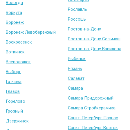
Вологда
Рославль
Воркута
Россошь
Воронеж
Ростов-на-Дону
Воронеж Левобережный
Ростов-на-Дону Сельмаш
Воскресенск
Ростов-на-Дону Вавилова
Воткинск
Рыбинск
Всеволожск
Рязань
Выборг
Салават
Гатчина
Самара
Глазов
Самара Придорожный
Горелово
Самара Стройкерамика
Грозный
Санкт-Петербург Парнас
Дзержинск
Санкт-Петербург Восток