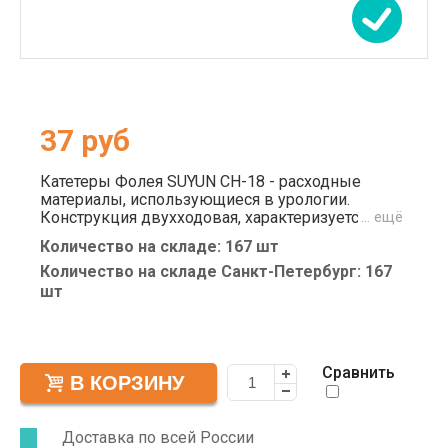
37
руб
Катетеры Фолея SUYUN СН-18 - расходные
материалы, использующиеся в урологии.
Конструкция двухходовая, характеризуется
… ещё
прочностью. Латексная основа покрыта тонким
Количество на складе: 167 шт
слоем силикона. При введении жесткого
катетера не требуется смазка. Атравматичный
Количество на складе Санкт-Петербург: 167
конец не наносит вреда мягким тканям, не
шт
вызывает у пациента дискомфорта. Попадая в
тело, становится гибким и податливым для
оптимального прохождения по
мочевыводящим путям. Длина изделия - 40 см.
Сравнить
Доставка по всей России