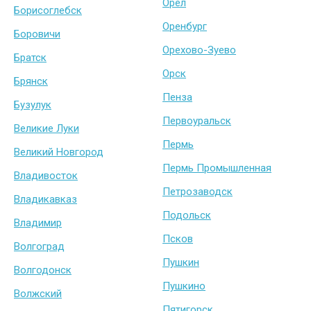
Орел
Борисоглебск
Оренбург
Боровичи
Орехово-Зуево
Братск
Орск
Брянск
Пенза
Бузулук
Первоуральск
Великие Луки
Пермь
Великий Новгород
Пермь Промышленная
Владивосток
Петрозаводск
Владикавказ
Подольск
Владимир
Псков
Волгоград
Пушкин
Волгодонск
Пушкино
Волжский
Пятигорск