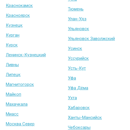
Краснокамск
Тюмень
Красноярск
Улан-Удэ
Кузнецк
Ульяновск
Курган
Ульяновск Заволжский
Курск
Усинск
Ленинск-Кузнецкий
Уссурийск
Ливны
Усть-Кут
Липецк
Уфа
Магнитогорск
Уфа Дёма
Майкоп
Ухта
Махачкала
Хабаровск
Миасс
Ханты-Мансийск
Москва Север
Чебоксары