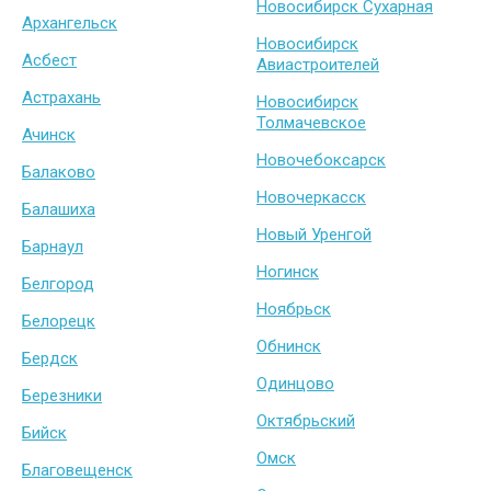
Новосибирск Сухарная
Архангельск
Новосибирск
Асбест
Авиастроителей
Астрахань
Новосибирск
Толмачевское
Ачинск
Новочебоксарск
Балаково
Новочеркасск
Балашиха
Новый Уренгой
Барнаул
Ногинск
Белгород
Ноябрьск
Белорецк
Обнинск
Бердск
Одинцово
Березники
Октябрьский
Бийск
Омск
Благовещенск