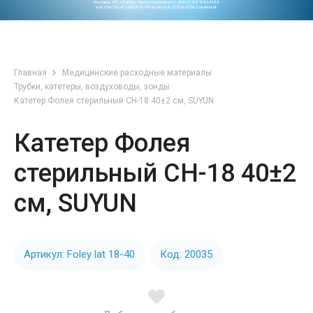
Реклама. ИП «Ковтун Никита Николаевич» ИНН 230215654199.
erid CQH36pWzJqN3F4D9iFNoJoKWJK3S8xEzjCNLGpkafkoLdL
Главная
Медицинские расходные материалы
Трубки, катетеры, воздуховоды, зонды
Катетер Фолея стерильный СН-18 40±2 см, SUYUN
Катетер Фолея
стерильный СН-18 40±2
см, SUYUN
Артикул: Foley lat 18-40
Код: 20035