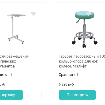
 для размещения
Табурет лабораторный Т06
ргических
кольцо-опора для ног,
рументов
колеса, газлифт
Диакомс»
нить
Сравнить
руб
6 820
руб
Посмотреть