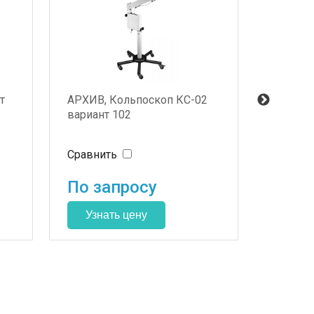
т
АРХИВ, Кольпоскоп КС-02
Видеок
вариант 102
(Компл
видео
модуле
Сравнить
Сравни
По запросу
По з