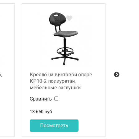
,
Кресло на винтовой опоре
Стол дл
КР10-2 полиуретан,
двухту
мебельные заглушки
"Эконо
Сравнить
Сравни
13 650
руб
10 920
р
Посмотреть
По