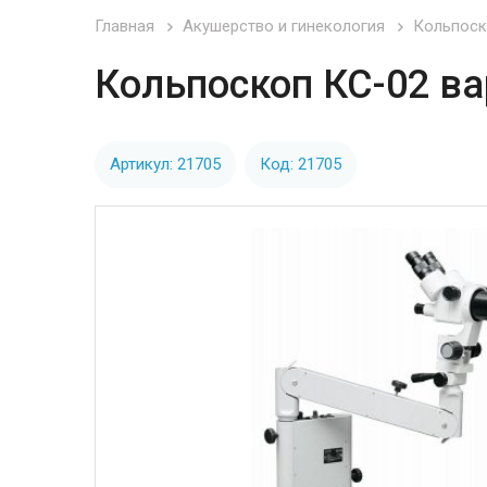
Главная
Акушерство и гинекология
Кольпоск
Кольпоскоп КС-02 в
Артикул: 21705
Код: 21705