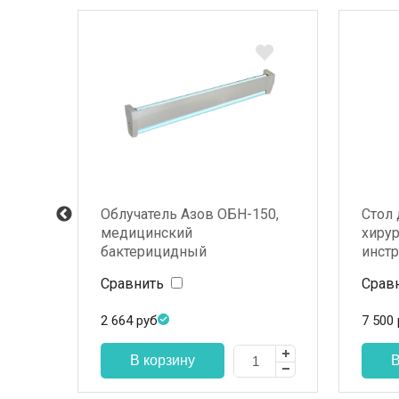
01
Облучатель Азов ОБН-150,
Стол
медицинский
хиру
бактерицидный
инст
СХ-«
Сравнить
Срав
2 664
руб
7 500