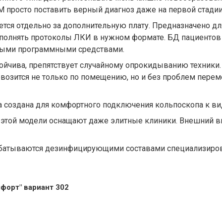
 просто поставить верный диагноз даже на первой стадии 
ется отдельно за дополнительную плату. Предназначено 
полнять протоколы ЛКИ в нужном формате. БД пациентов м
ными программными средствами.
стойчива, препятствует случайному опрокидыванию техни
возится не только по помещению, но и без проблем перем
ка создана для комфортного подключения кольпоскопа к в
этой модели оснащают даже элитные клиники. Внешний в
абатываются дезинфицирующими составами специализиров
форт" вариант 302