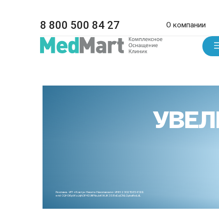
8 800 500 84 27
О компании
УВЕЛ
Реклама. ИП «Ковтун Никита Николаевич» ИНН 230215654199.
erid CQH36pWzJqN3F4D9iFNoJoKWJK3S8xEzjCNLGpkafkoLdL