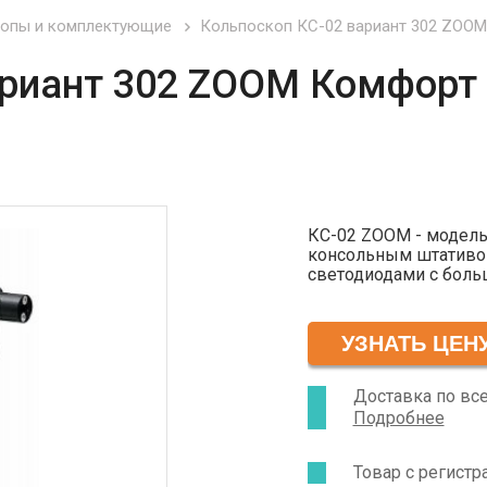
опы и комплектующие
Кольпоскоп КС-02 вариант 302 ZOO
ариант 302 ZOOM Комфорт
КС-02 ZOOM - модель
консольным штативом
светодиодами с боль
(комплектующие импо
увеличением в диапаз
таким образом, что в
как правой, так и лев
Доставка по вс
Подробнее
Товар с регист