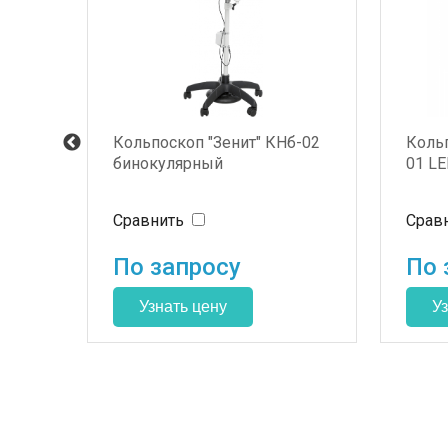
ант
Кольпоскоп "Зенит" КHб-02
Кольп
бинокулярный
01 L
Сравнить
Срав
По запросу
По 