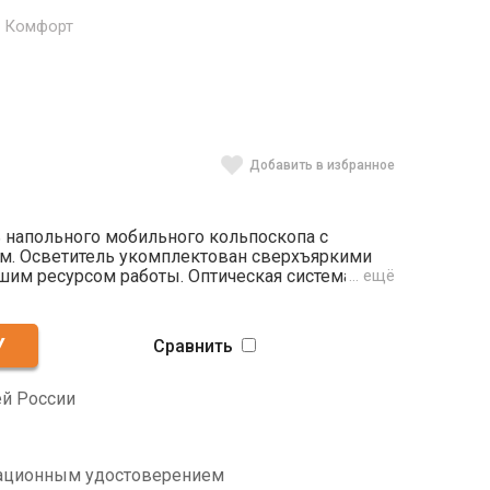
M Комфорт
Добавить в избранное
 напольного мобильного кольпоскопа с
. Осветитель укомплектован сверхъяркими
шим ресурсом работы. Оптическая система
… ещё
ртного производства) с плавным
оне от 3х до 20,2х. Управление продумано
рач может регулировать оптическую головку
Сравнить
ой рукой.
ей России
рационным удостоверением