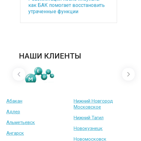
ть
санатория премиум класса
со
медицинским оборудованием
по
под ключ
ба
НАШИ КЛИЕНТЫ
Абакан
Нижний Новгород
Московское
Адлер
Нижний Тагил
Альметьевск
Новокузнецк
Ангарск
Новомосковск