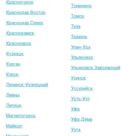
Красногорск
Томилино
Краснодар Восток
Томск
Краснодар Север
Тула
Краснокамск
Тюмень
Красноярск
Улан-Удэ
Кузнецк
Ульяновск
Курган
Ульяновск Заволжский
Курск
Усинск
Ленинск-Кузнецкий
Уссурийск
Ливны
Усть-Кут
Липецк
Уфа
Магнитогорск
Уфа Дёма
Майкоп
Ухта