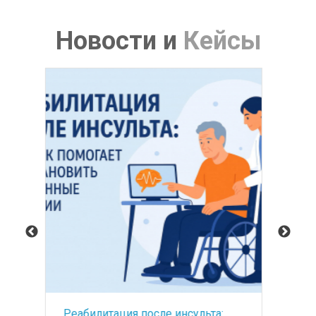
Новости
и
Кейсы
Оснащение Foros Wellness&Park -
БА