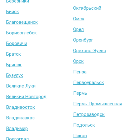
Березники
Октябрьский
Бийск
Омск
Благовещенск
Орел
Борисоглебск
Оренбург
Боровичи
Орехово-Зуево
Братск
Орск
Брянск
Пенза
Бузулук
Первоуральск
Великие Луки
Пермь
Великий Новгород
Пермь Промышленная
Владивосток
Петрозаводск
Владикавказ
Подольск
Владимир
Псков
Волгоград