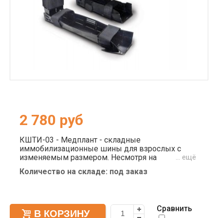
2 780
руб
КШТИ-03 - Медплант - складные
иммобилизационные шины для взрослых с
изменяемым размером. Несмотря на
… ещё
одноразовое применение, комплект выполнен
Количество на складе: под заказ
из пластика - обеспечивает преимущественную
жесткость. Воротниковая шина с опциональной
текстильной застежкой типа "Велкро"
позволяет быстро зафиксировать изделие с
Сравнить
оптимальным показателем давления. Набор