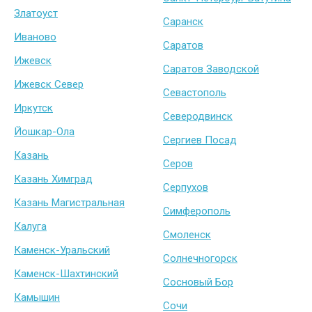
Златоуст
Саранск
Иваново
Саратов
Ижевск
Саратов Заводской
Ижевск Север
Севастополь
Иркутск
Северодвинск
Йошкар-Ола
Сергиев Посад
Казань
Серов
Казань Химград
Серпухов
Казань Магистральная
Симферополь
Калуга
Смоленск
Каменск-Уральский
Солнечногорск
Каменск-Шахтинский
Сосновый Бор
Камышин
Сочи