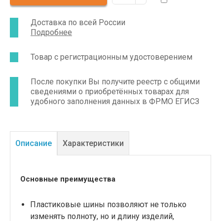
КШТИ-03 - Медплант используется для
оказания первой медицинской помощи,
транспортировки пациентов, обеспечения
Доставка по всей России
неподвижности суставов, рук, ног, шеи до
Подробнее
прибытия врачей.
Товар с регистрационным удостоверением
После покупки Вы получите реестр с общими
сведениями о приобретённых товарах для
удобного заполнения данных в ФРМО ЕГИСЗ
Описание
Характеристики
Основные преимущества
Пластиковые шины позволяют не только
изменять полноту, но и длину изделий,