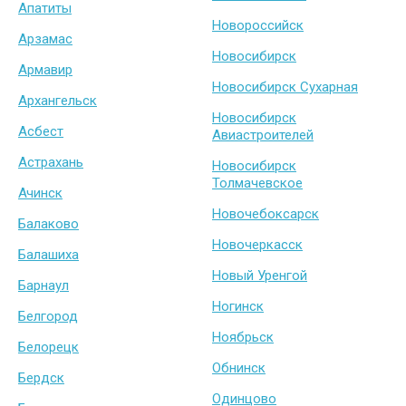
Апатиты
Новороссийск
Арзамас
Новосибирск
Армавир
Новосибирск Сухарная
Архангельск
Новосибирск
Асбест
Авиастроителей
Астрахань
Новосибирск
Толмачевское
Ачинск
Новочебоксарск
Балаково
Новочеркасск
Балашиха
Новый Уренгой
Барнаул
Ногинск
Белгород
Ноябрьск
Белорецк
Обнинск
Бердск
Одинцово