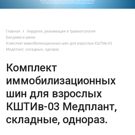
Реклама. ИП «Ковтун Никита Николаевич» ИНН 230215654199.
erid CQH36pWzJqN3F4D9iFNoJoKWJK3S8xEzjCNLGpkafkoLdL
Главная
Хирургия, реанимация и травматология
Бандажи и шины
Комплект иммобилизационных шин для взрослых КШТИв-03
Медплант, складные, однораз.
Комплект
иммобилизационных
шин для взрослых
КШТИв-03 Медплант,
складные, однораз.