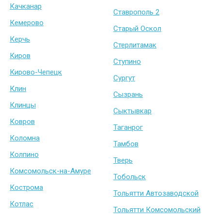
Качканар
Ставрополь 2
Кемерово
Старый Оскол
Керчь
Стерлитамак
Киров
Ступино
Кирово-Чепецк
Сургут
Клин
Сызрань
Клинцы
Сыктывкар
Ковров
Таганрог
Коломна
Тамбов
Колпино
Тверь
Комсомольск-на-Амуре
Тобольск
Кострома
Тольятти Автозаводской
Котлас
Тольятти Комсомольский