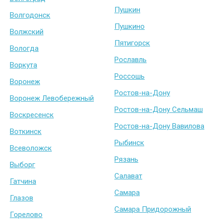
Пушкин
Волгодонск
Пушкино
Волжский
Пятигорск
Вологда
Рославль
Воркута
Россошь
Воронеж
Ростов-на-Дону
Воронеж Левобережный
Ростов-на-Дону Сельмаш
Воскресенск
Ростов-на-Дону Вавилова
Воткинск
Рыбинск
Всеволожск
Рязань
Выборг
Салават
Гатчина
Самара
Глазов
Самара Придорожный
Горелово