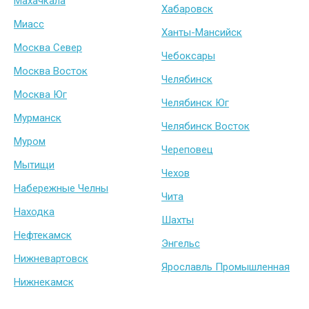
Махачкала
Хабаровск
Миасс
Ханты-Мансийск
Москва Север
Чебоксары
Москва Восток
Челябинск
Москва Юг
Челябинск Юг
Мурманск
Челябинск Восток
Муром
Череповец
Мытищи
Чехов
Набережные Челны
Чита
Находка
Шахты
Нефтекамск
Энгельс
Нижневартовск
Ярославль Промышленная
Нижнекамск