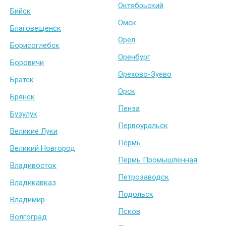
Октябрьский
Бийск
Омск
Благовещенск
Орел
Борисоглебск
Оренбург
Боровичи
Орехово-Зуево
Братск
Орск
Брянск
Пенза
Бузулук
Первоуральск
Великие Луки
Пермь
Великий Новгород
Пермь Промышленная
Владивосток
Петрозаводск
Владикавказ
Подольск
Владимир
Псков
Волгоград