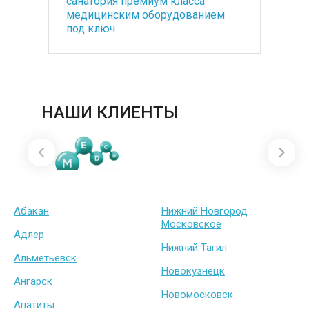
ть
санатория премиум класса
со
медицинским оборудованием
по
под ключ
ба
НАШИ КЛИЕНТЫ
Абакан
Нижний Новгород
Московское
Адлер
Нижний Тагил
Альметьевск
Новокузнецк
Ангарск
Новомосковск
Апатиты