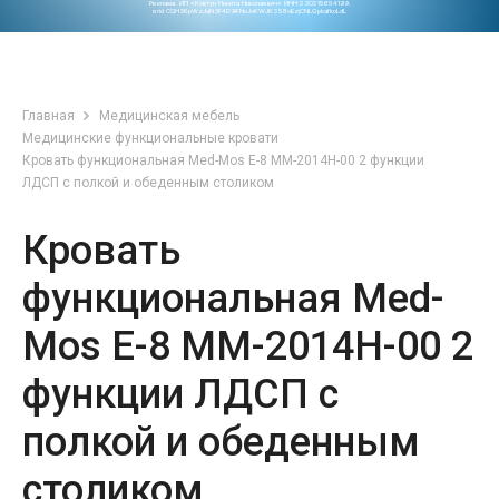
Реклама. ИП «Ковтун Никита Николаевич» ИНН 230215654199.
erid CQH36pWzJqN3F4D9iFNoJoKWJK3S8xEzjCNLGpkafkoLdL
Главная
Медицинская мебель
Медицинские функциональные кровати
Кровать функциональная Med-Mos Е-8 MM-2014Н-00 2 функции
ЛДСП с полкой и обеденным столиком
Кровать
функциональная Med-
Mos Е-8 MM-2014Н-00 2
функции ЛДСП с
полкой и обеденным
столиком