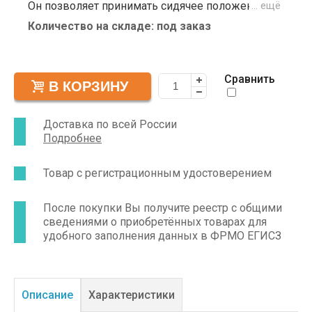
Он позволяет принимать сидячее положение,
… ещё
избегая появления пролежней и застойных
Количество на складе: под заказ
явлений.
Сравнить
Доставка по всей России
Подробнее
Товар с регистрационным удостоверением
После покупки Вы получите реестр с общими
сведениями о приобретённых товарах для
удобного заполнения данных в ФРМО ЕГИСЗ
Описание
Характеристики