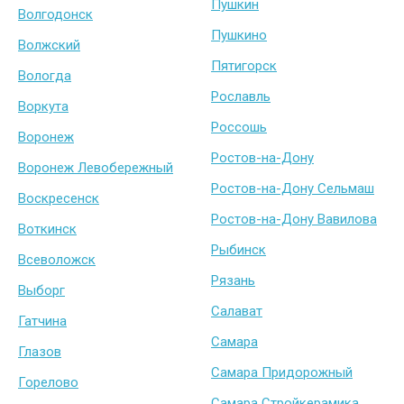
Пушкин
Волгодонск
Пушкино
Волжский
Пятигорск
Вологда
Рославль
Воркута
Россошь
Воронеж
Ростов-на-Дону
Воронеж Левобережный
Ростов-на-Дону Сельмаш
Воскресенск
Ростов-на-Дону Вавилова
Воткинск
Рыбинск
Всеволожск
Рязань
Выборг
Салават
Гатчина
Самара
Глазов
Самара Придорожный
Горелово
Самара Стройкерамика