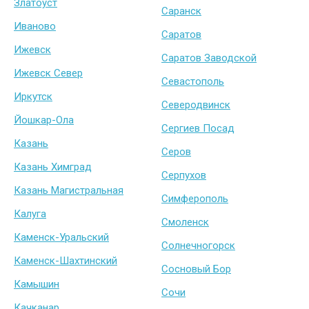
Златоуст
Саранск
Иваново
Саратов
Ижевск
Саратов Заводской
Ижевск Север
Севастополь
Иркутск
Северодвинск
Йошкар-Ола
Сергиев Посад
Казань
Серов
Казань Химград
Серпухов
Казань Магистральная
Симферополь
Калуга
Смоленск
Каменск-Уральский
Солнечногорск
Каменск-Шахтинский
Сосновый Бор
Камышин
Сочи
Качканар