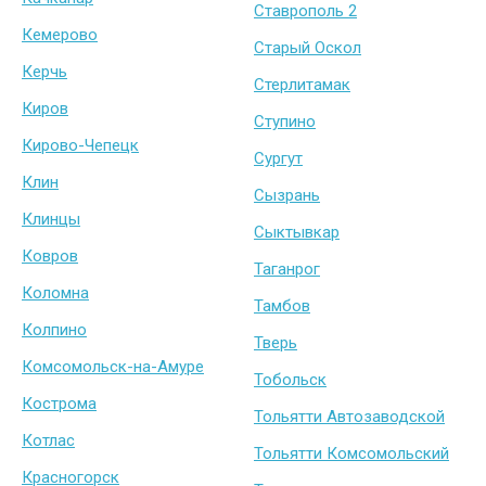
Ставрополь 2
Кемерово
Старый Оскол
Керчь
Стерлитамак
Киров
Ступино
Кирово-Чепецк
Сургут
Клин
Сызрань
Клинцы
Сыктывкар
Ковров
Таганрог
Коломна
Тамбов
Колпино
Тверь
Комсомольск-на-Амуре
Тобольск
Кострома
Тольятти Автозаводской
Котлас
Тольятти Комсомольский
Красногорск