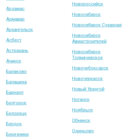
Новороссийск
Арзамас
Новосибирск
Армавир
Новосибирск Сухарная
Архангельск
Новосибирск
Асбест
Авиастроителей
Астрахань
Новосибирск
Толмачевское
Ачинск
Новочебоксарск
Балаково
Новочеркасск
Балашиха
Новый Уренгой
Барнаул
Ногинск
Белгород
Ноябрьск
Белорецк
Обнинск
Бердск
Одинцово
Березники