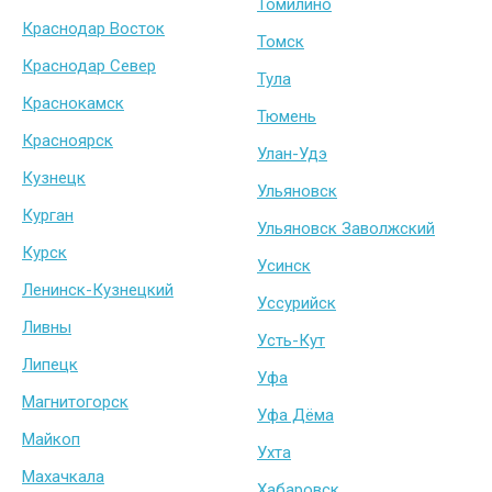
Томилино
Краснодар Восток
Томск
Краснодар Север
Тула
Краснокамск
Тюмень
Красноярск
Улан-Удэ
Кузнецк
Ульяновск
Курган
Ульяновск Заволжский
Курск
Усинск
Ленинск-Кузнецкий
Уссурийск
Ливны
Усть-Кут
Липецк
Уфа
Магнитогорск
Уфа Дёма
Майкоп
Ухта
Махачкала
Хабаровск