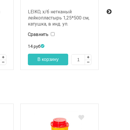
й
LEIKO, х/б нетканый
LEIKO, 
лейкопластырь 1,25*500 см,
осн. ле
катушка, в инд. уп.
см, кат.
Сравнить
Сравни
14
руб
74
руб