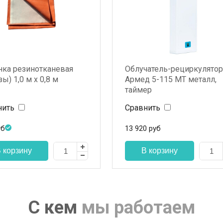
нка резинотканевая
Облучатель-рециркулятор
зы) 1,0 м х 0,8 м
Армед 5-115 МТ металл,
таймер
нить
Сравнить
уб
13 920
руб
С кем
мы работаем