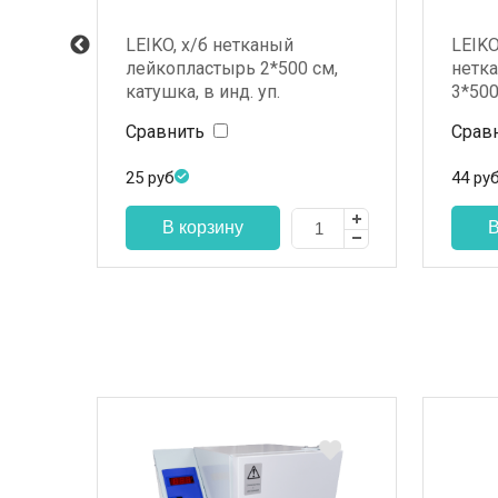
LEIKO, х/б нетканый
LEIK
ьный
лейкопластырь 2*500 см,
нетка
катушка, в инд. уп.
3*500 
Сравнить
Срав
25
руб
44
ру