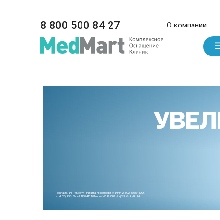
8 800 500 84 27
О компании
УВЕЛ
Реклама. ИП «Ковтун Никита Николаевич» ИНН 230215654199.
erid CQH36pWzJqN3F4D9iFNoJoKWJK3S8xEzjCNLGpkafkoLdL