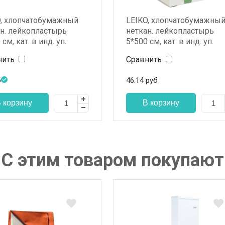
O, хлопчатобумажный
LEIKO, хлопчатобумажны
н. лейкопластырь
неткан. лейкопластырь
см, кат. в инд. уп.
5*500 см, кат. в инд. уп.
нить
Сравнить
б
46.14
руб
С этим товаром покупают