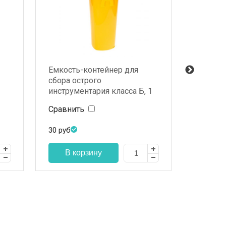
Емкость-контейнер для
Коробк
сбора острого
КСКФ-3
инструментария класса Б, 1
нержав
л, квадратный
Сравнить
Сравни
30
руб
2 860
ру