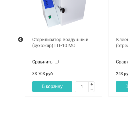
Стерилизатор воздушный
Клее
(сухожар) ГП-10 МО
(отре
п
Сравнить
Срав
33 703
руб
243
р