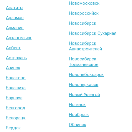
Новомосковск
Апатиты
Новороссийск
Арзамас
Новосибирск
Армавир
Новосибирск Сухарная
Архангельск
Новосибирск
Асбест
Авиастроителей
Астрахань
Новосибирск
Толмачевское
Ачинск
Новочебоксарск
Балаково
Новочеркасск
Балашиха
Новый Уренгой
Барнаул
Ногинск
Белгород
Ноябрьск
Белорецк
Обнинск
Бердск