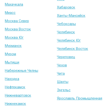
Махачкала
Хабаровск
Миасс
Ханты-Мансийск
Москва Север
Чебоксары
Москва Восток
Челябинск
Москва Юг
Челябинск Юг
Мурманск
Челябинск Восток
Муром
Череповец
Мытищи
Чехов
Набережные Челны
Чита
Находка
Шахты
Нефтекамск
Энгельс
Нижневартовск
Ярославль Промышленная
Нижнекамск