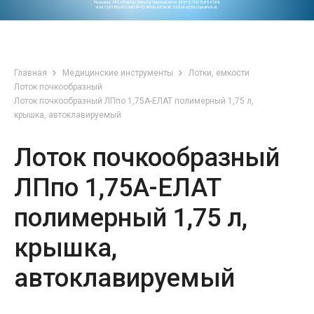
Реклама. ИП «Ковтун Никита Николаевич» ИНН 230215654199.
erid CQH36pWzJqN3F4D9iFNoJoKWJK3S8xEzjCNLGpkafkoLdL
Главная
Медицинские инструменты
Лотки, емкости
Лоток почкообразный
Лоток почкообразный ЛПпо 1,75А-ЕЛАТ полимерный 1,75 л,
крышка, автоклавируемый
Лоток почкообразный
ЛПпо 1,75А-ЕЛАТ
полимерный 1,75 л,
крышка,
автоклавируемый