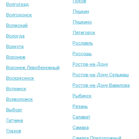
Псков
Волгоград
Пушкин
Волгодонск
Пушкино
Волжский
Пятигорск
Вологда
Рославль
Воркута
Россошь
Воронеж
Ростов-на-Дону
Воронеж Левобережный
Ростов-на-Дону Сельмаш
Воскресенск
Ростов-на-Дону Вавилова
Воткинск
Рыбинск
Всеволожск
Рязань
Выборг
Салават
Гатчина
Самара
Глазов
Самара Придорожный