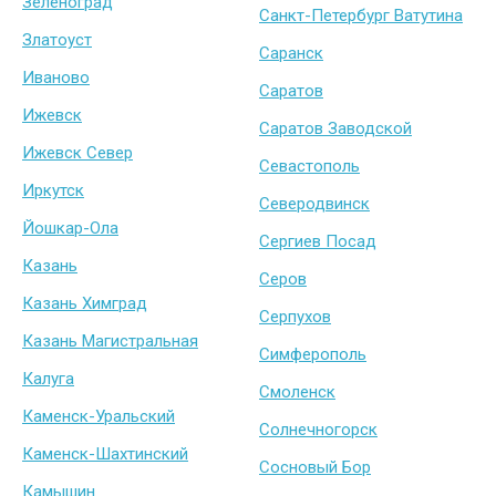
Зеленоград
Санкт-Петербург Ватутина
Златоуст
Саранск
Иваново
Саратов
Ижевск
Саратов Заводской
Ижевск Север
Севастополь
Иркутск
Северодвинск
Йошкар-Ола
Сергиев Посад
Казань
Серов
Казань Химград
Серпухов
Казань Магистральная
Симферополь
Калуга
Смоленск
Каменск-Уральский
Солнечногорск
Каменск-Шахтинский
Сосновый Бор
Камышин