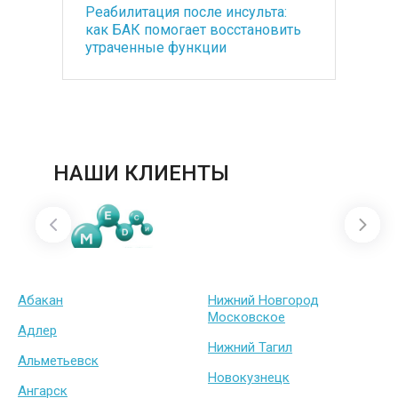
Оснащение Foros Wellness&Park -
БА
ть
санатория премиум класса
со
медицинским оборудованием
по
под ключ
ба
НАШИ КЛИЕНТЫ
Абакан
Нижний Новгород
Московское
Адлер
Нижний Тагил
Альметьевск
Новокузнецк
Ангарск