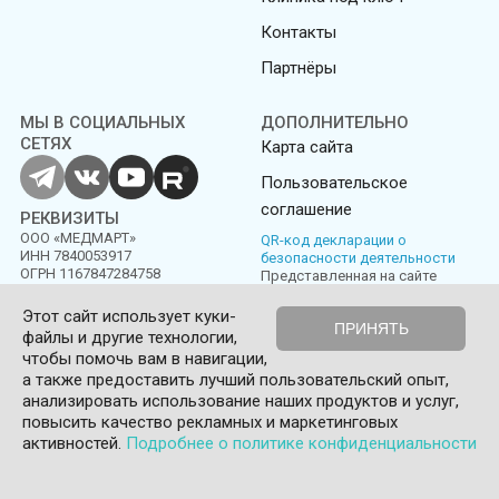
Контакты
Партнёры
МЫ В СОЦИАЛЬНЫХ
ДОПОЛНИТЕЛЬНО
СЕТЯХ
Карта сайта
Пользовательское
соглашение
РЕКВИЗИТЫ
ООО «МЕДМАРТ»
QR-код декларации о
ИНН 7840053917
безопасности деятельности
ОГРН 1167847284758
Представленная на сайте
информация не является
публичной офертой
Этот сайт использует куки-
ПРИНЯТЬ
файлы и другие технологии,
Политика конфиденциальности
Пользовательское соглашение
чтобы помочь вам в навигации,
а также предоставить лучший пользовательский опыт,
© Medmart 2016-2026
анализировать использование наших продуктов и услуг,
повысить качество рекламных и маркетинговых
0
активностей.
Подробнее о политике конфиденциальности
Корзина
Главная
Сравнить
Избранное
Войти