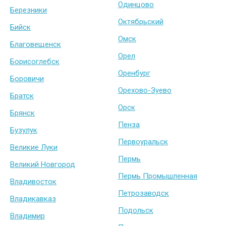
Одинцово
Березники
Октябрьский
Бийск
Омск
Благовещенск
Орел
Борисоглебск
Оренбург
Боровичи
Орехово-Зуево
Братск
Орск
Брянск
Пенза
Бузулук
Первоуральск
Великие Луки
Пермь
Великий Новгород
Пермь Промышленная
Владивосток
Петрозаводск
Владикавказ
Подольск
Владимир