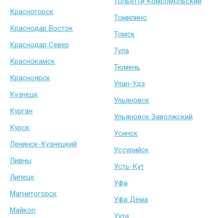
Тольятти Комсомольский
Красногорск
Томилино
Краснодар Восток
Томск
Краснодар Север
Тула
Краснокамск
Тюмень
Красноярск
Улан-Удэ
Кузнецк
Ульяновск
Курган
Ульяновск Заволжский
Курск
Усинск
Ленинск-Кузнецкий
Уссурийск
Ливны
Усть-Кут
Липецк
Уфа
Магнитогорск
Уфа Дёма
Майкоп
Ухта