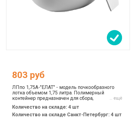
803
руб
ЛПпо 1,75А-"ЕЛАТ" - модель почкообразного
лотка объемом 1,75 литра. Полимерный
контейнер предназначен для сбора,
… ещё
временного хранения и транспортировки
Количество на складе: 4 шт
биологических жидкостей. Медицинское
изделие используется также для проведения
Количество на складе Санкт-Петербург: 4 шт
широкого спектра процедур (проведение
пункций, катетеризаций, вливаний,
промываний). Крышка плотно прилегает к