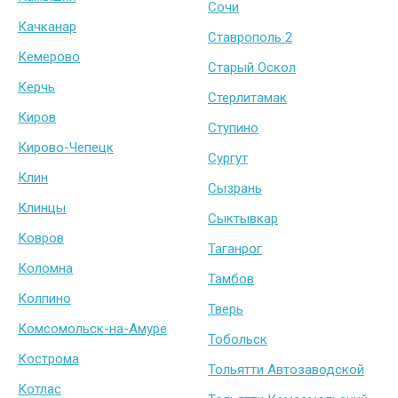
Сочи
Качканар
Ставрополь 2
Кемерово
Старый Оскол
Керчь
Стерлитамак
Киров
Ступино
Кирово-Чепецк
Сургут
Клин
Сызрань
Клинцы
Сыктывкар
Ковров
Таганрог
Коломна
Тамбов
Колпино
Тверь
Комсомольск-на-Амуре
Тобольск
Кострома
Тольятти Автозаводской
Котлас