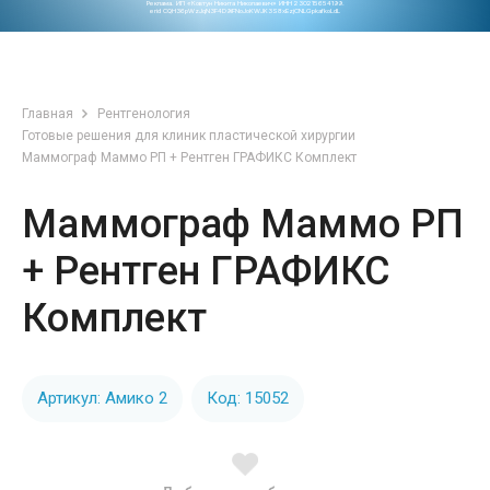
Реклама. ИП «Ковтун Никита Николаевич» ИНН 230215654199.
erid CQH36pWzJqN3F4D9iFNoJoKWJK3S8xEzjCNLGpkafkoLdL
Главная
Рентгенология
Готовые решения для клиник пластической хирургии
Маммограф Маммо РП + Рентген ГРАФИКС Комплект
Маммограф Маммо РП
+ Рентген ГРАФИКС
Комплект
Артикул: Амико 2
Код: 15052