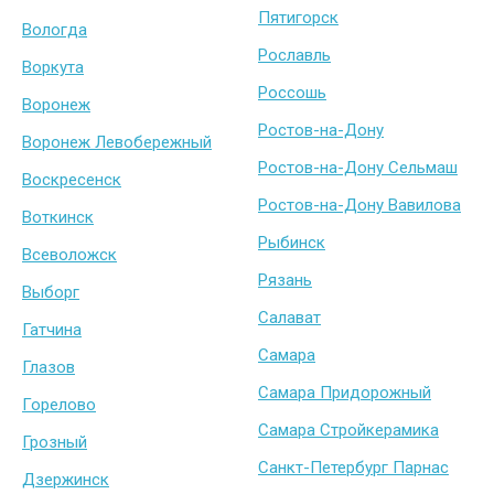
Пятигорск
Вологда
Рославль
Воркута
Россошь
Воронеж
Ростов-на-Дону
Воронеж Левобережный
Ростов-на-Дону Сельмаш
Воскресенск
Ростов-на-Дону Вавилова
Воткинск
Рыбинск
Всеволожск
Рязань
Выборг
Салават
Гатчина
Самара
Глазов
Самара Придорожный
Горелово
Самара Стройкерамика
Грозный
Санкт-Петербург Парнас
Дзержинск