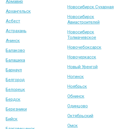
Армавир
Новосибирск Сухарная
Архангельск
Новосибирск
Асбест
Авиастроителей
Астрахань
Новосибирск
Толмачевское
Ачинск
Новочебоксарск
Балаково
Новочеркасск
Балашиха
Новый Уренгой
Барнаул
Ногинск
Белгород
Ноябрьск
Белорецк
Обнинск
Бердск
Одинцово
Березники
Октябрьский
Бийск
Омск
Благовещенск