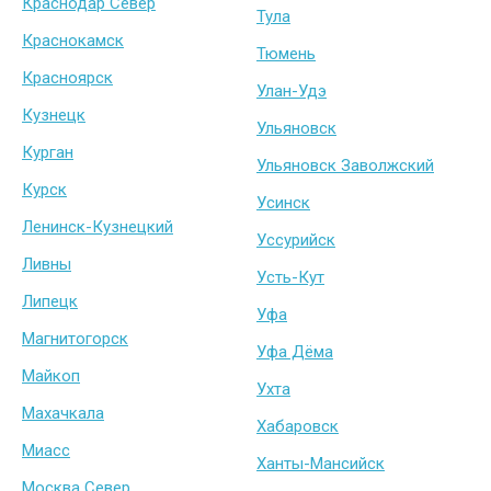
Краснодар Север
Тула
Краснокамск
Тюмень
Красноярск
Улан-Удэ
Кузнецк
Ульяновск
Курган
Ульяновск Заволжский
Курск
Усинск
Ленинск-Кузнецкий
Уссурийск
Ливны
Усть-Кут
Липецк
Уфа
Магнитогорск
Уфа Дёма
Майкоп
Ухта
Махачкала
Хабаровск
Миасс
Ханты-Мансийск
Москва Север