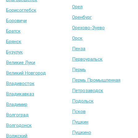
Орел
Борисоглебск
Оренбург
Боровичи
Орехово-Зуево
Братск
Орск
Брянск
Пенза
Бузулук
Первоуральск
Великие Луки
Пермь
Великий Новгород
Пермь Промышленная
Владивосток
Петрозаводск
Владикавказ
Подольск
Владимир
Псков
Волгоград
Пушкин
Волгодонск
Пушкино
Волжский