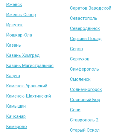
Ижевск
Саратов Заводской
Ижевск Север
Севастополь
Иркутск
Северодвинск
Йошкар-Ола
Сергиев Посад
Казань
Серов
Казань Химград
Серпухов
Казань Магистральная
Симферополь
Калуга
Смоленск
Каменск-Уральский
Солнечногорск
Каменск-Шахтинский
Сосновый Бор
Камышин
Сочи
Качканар
Ставрополь 2
Кемерово
Старый Оскол