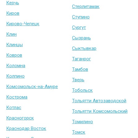
Керчь
Стерлитамак
Киров
Ступино
Кирово-Чепецк
Сургут
Клин
Сызрань
Клинцы
Сыктывкар
Ковров
Таганрог
Коломна
Тамбов
Колпино
Тверь
Комсомольск-на-Амуре
Тобольск
Кострома
Тольятти Автозаводской
Котлас
Тольятти Комсомольский
Красногорск
Томилино
Краснодар Восток
Томск