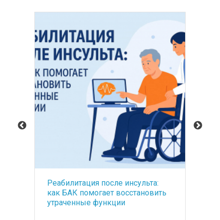
Реабилитация после инсульта:
Ос
как БАК помогает восстановить
са
утраченные функции
ме
по