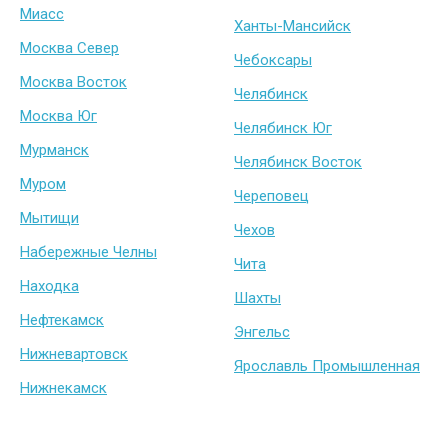
Миасс
Ханты-Мансийск
Москва Север
Чебоксары
Москва Восток
Челябинск
Москва Юг
Челябинск Юг
Мурманск
Челябинск Восток
Муром
Череповец
Мытищи
Чехов
Набережные Челны
Чита
Находка
Шахты
Нефтекамск
Энгельс
Нижневартовск
Ярославль Промышленная
Нижнекамск