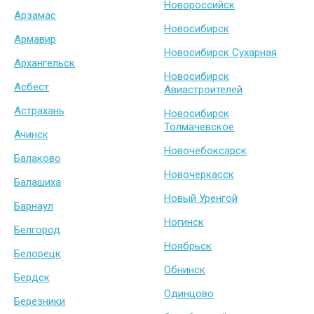
Новороссийск
Арзамас
Новосибирск
Армавир
Новосибирск Сухарная
Архангельск
Новосибирск
Асбест
Авиастроителей
Астрахань
Новосибирск
Толмачевское
Ачинск
Новочебоксарск
Балаково
Новочеркасск
Балашиха
Новый Уренгой
Барнаул
Ногинск
Белгород
Ноябрьск
Белорецк
Обнинск
Бердск
Одинцово
Березники