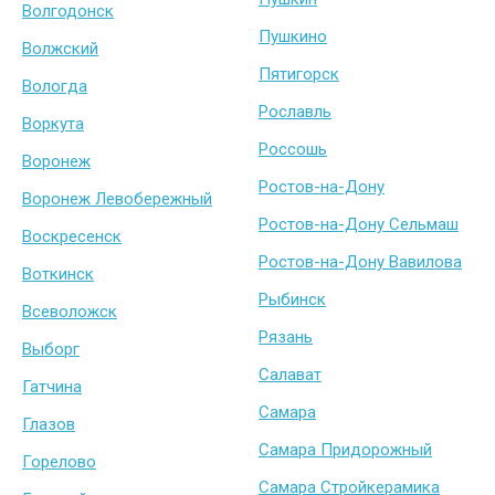
Волгодонск
Пушкино
Волжский
Пятигорск
Вологда
Рославль
Воркута
Россошь
Воронеж
Ростов-на-Дону
Воронеж Левобережный
Ростов-на-Дону Сельмаш
Воскресенск
Ростов-на-Дону Вавилова
Воткинск
Рыбинск
Всеволожск
Рязань
Выборг
Салават
Гатчина
Самара
Глазов
Самара Придорожный
Горелово
Самара Стройкерамика