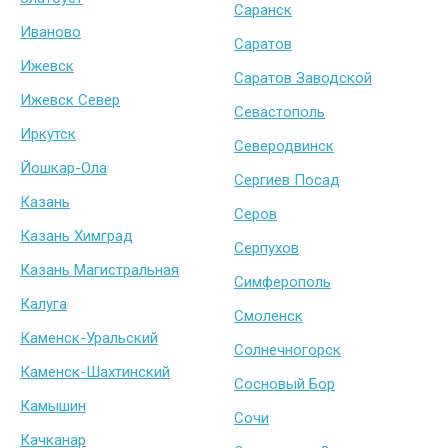
Саранск
Иваново
Саратов
Ижевск
Саратов Заводской
Ижевск Север
Севастополь
Иркутск
Северодвинск
Йошкар-Ола
Сергиев Посад
Казань
Серов
Казань Химград
Серпухов
Казань Магистральная
Симферополь
Калуга
Смоленск
Каменск-Уральский
Солнечногорск
Каменск-Шахтинский
Сосновый Бор
Камышин
Сочи
Качканар