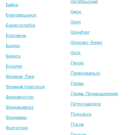
Октябрьский
Бийск
Омск
Благовещенск
Орел
Борисоглебск
Оренбург
Боровичи
Орехово-Зуево
Братск
Орск
Брянск
Пенза
Бузулук
Первоуральск
Великие Луки
Пермь
Великий Новгород
Пермь Промышленная
Владивосток
Петрозаводск
Владикавказ
Подольск
Владимир
Псков
Волгоград
Пушкин