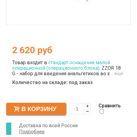
2 620
руб
Товар входит в
стандарт оснащения малой
операционной (операционного блока)
. ZZOR 18
G - набор для введения анальгетиков во время
… ещё
хирургического вмешательства и других
Количество на складе: под заказ
медицинских процедур, требующих анестезии.
Состоит из 9 целевых принадлежностей (в том
числе антибактериального фильтра), позволяет
безопасно ввести обезболивающие, закрепить
Сравнить
катетер или иглы в правильном положении.
Используется в общей хирургии,
травматологии, гинекологии, других
направлениях медицины.
Доставка по всей России
Подробнее