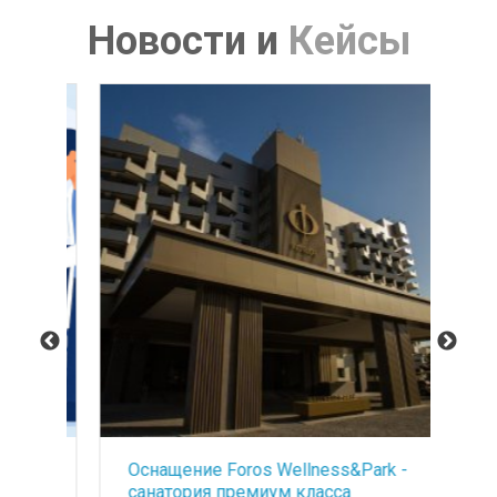
Новости
и
Кейсы
Оснащение Foros Wellness&Park -
БА
ть
санатория премиум класса
со