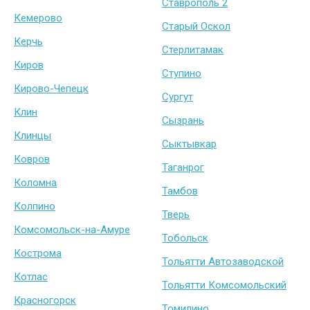
Ставрополь 2
Кемерово
Старый Оскол
Керчь
Стерлитамак
Киров
Ступино
Кирово-Чепецк
Сургут
Клин
Сызрань
Клинцы
Сыктывкар
Ковров
Таганрог
Коломна
Тамбов
Колпино
Тверь
Комсомольск-на-Амуре
Тобольск
Кострома
Тольятти Автозаводской
Котлас
Тольятти Комсомольский
Красногорск
Томилино