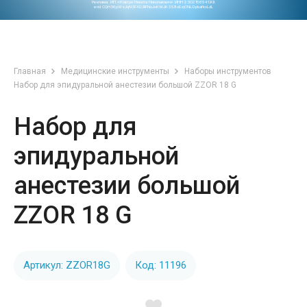
Реклама. ИП «Ковтун Никита Николаевич» ИНН 230215654199.
erid CQH36pWzJqN3F4D9iFNoJoKWJK3S8xEzjCNLGpkafkoLdL
Главная
Медицинские инструменты
Наборы инструментов
Набор для эпидуральной анестезии большой ZZOR 18 G
Набор для
эпидуральной
анестезии большой
ZZOR 18 G
Артикул: ZZOR18G
Код: 11196