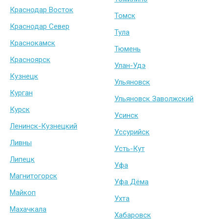
Краснодар Восток
Томск
Краснодар Север
Тула
Краснокамск
Тюмень
Красноярск
Улан-Удэ
Кузнецк
Ульяновск
Курган
Ульяновск Заволжский
Курск
Усинск
Ленинск-Кузнецкий
Уссурийск
Ливны
Усть-Кут
Липецк
Уфа
Магнитогорск
Уфа Дёма
Майкоп
Ухта
Махачкала
Хабаровск