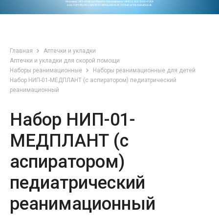
Реклама. ИП «Ковтун Никита Николаевич» ИНН 230215654199.
erid CQH36pWzJqN3F4D9iFNoJoKWJK3S8xEzjCNLGpkafkoLdL
Главная
Аптечки и укладки
Аптечки и укладки для скорой помощи
Наборы реанимационные
Наборы реанимационные для детей
Набор НИП-01-МЕДПЛАНТ (с аспиратором) педиатрический
реанимационный
Набор НИП-01-
МЕДПЛАНТ (с
аспиратором)
педиатрический
реанимационный