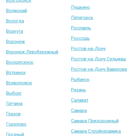
Волгодонск
Пушкино
Волжский
Пятигорск
Вологда
Рославль
Воркута
Россошь
Воронеж
Ростов-на-Дону
Воронеж Левобережный
Ростов-на-Дону Сельмаш
Воскресенск
Ростов-на-Дону Вавилова
Воткинск
Рыбинск
Всеволожск
Рязань
Выборг
Салават
Гатчина
Самара
Глазов
Самара Придорожный
Горелово
Самара Стройкерамика
Грозный