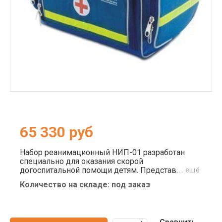
65 330
руб
Набор реанимационный НИП-01 разработан
специально для оказания скорой
догоспитальной помощи детям. Представляет
… ещё
собой комплекс материалов, инструментов и
Количество на складе: под заказ
оборудования, собранный в тканевую сумку.
Применим к больным возрастом от 1 года до 7
лет, что прямым образом отражается на его
содержимом.