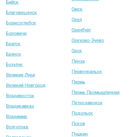
Бийск
Омск
Благовещенск
Орел
Борисоглебск
Оренбург
Боровичи
Орехово-Зуево
Братск
Орск
Брянск
Пенза
Бузулук
Первоуральск
Великие Луки
Пермь
Великий Новгород
Пермь Промышленная
Владивосток
Петрозаводск
Владикавказ
Подольск
Владимир
Псков
Волгоград
Пушкин