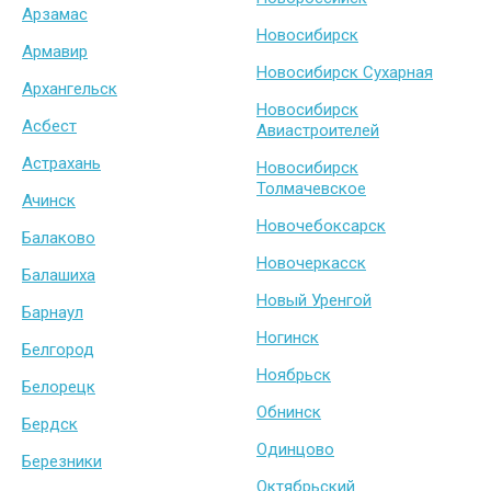
Арзамас
Новосибирск
Армавир
Новосибирск Сухарная
Архангельск
Новосибирск
Асбест
Авиастроителей
Астрахань
Новосибирск
Толмачевское
Ачинск
Новочебоксарск
Балаково
Новочеркасск
Балашиха
Новый Уренгой
Барнаул
Ногинск
Белгород
Ноябрьск
Белорецк
Обнинск
Бердск
Одинцово
Березники
Октябрьский