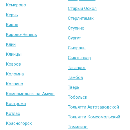
Кемерово
Старый Оскол
Керчь
Стерлитамак
Киров
Ступино
Кирово-Чепецк
Сургут
Клин
Сызрань
Клинцы
Сыктывкар
Ковров
Таганрог
Коломна
Тамбов
Колпино
Тверь
Комсомольск-на-Амуре
Тобольск
Кострома
Тольятти Автозаводской
Котлас
Тольятти Комсомольский
Красногорск
Томилино