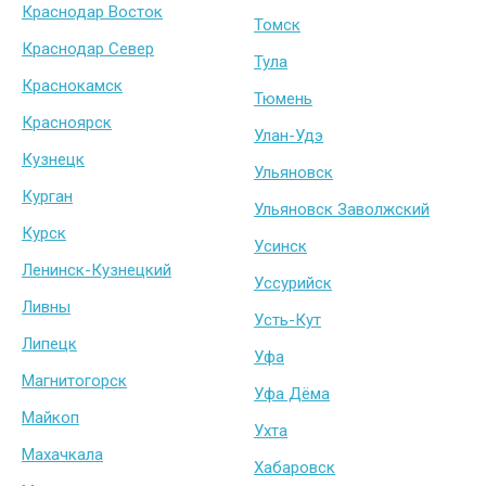
Краснодар Восток
Томск
Краснодар Север
Тула
Краснокамск
Тюмень
Красноярск
Улан-Удэ
Кузнецк
Ульяновск
Курган
Ульяновск Заволжский
Курск
Усинск
Ленинск-Кузнецкий
Уссурийск
Ливны
Усть-Кут
Липецк
Уфа
Магнитогорск
Уфа Дёма
Майкоп
Ухта
Махачкала
Хабаровск