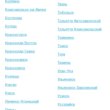
Колпино
Тверь
Комсомольск-на-Амуре
Тобольск
Кострома
Тольятти Автозаводской
Котлас
Тольятти Комсомольский
Красногорск
Томилино
Краснодар Восток
Томск
Краснодар Север
Тула
Краснокамск
Тюмень
Красноярск
Улан-Удэ
Кузнецк
Ульяновск
Курган
Ульяновск Заволжский
Курск
Усинск
Ленинск-Кузнецкий
Уссурийск
Ливны