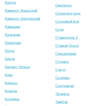
Калуга
Смоленск
Каменск-Уральский
Солнечногорск
Каменск-Шахтинский
Сосновый Бор
Камышин
Сочи
Качканар
Ставрополь 2
Кемерово
Старый Оскол
Керчь
Стерлитамак
Киров
Ступино
Кирово-Чепецк
Сургут
Клин
Сызрань
Клинцы
Сыктывкар
Ковров
Таганрог
Коломна
Тамбов