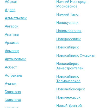
Абакан
Нижний Новгород
Московское
Адлер
Нижний Тагил
Альметьевск
Новокузнецк
Ангарск
Новомосковск
Апатиты
Новороссийск
Арзамас
Новосибирск
Армавир
Новосибирск Сухарная
Архангельск
Новосибирск
Асбест
Авиастроителей
Астрахань
Новосибирск
Толмачевское
Ачинск
Новочебоксарск
Балаково
Новочеркасск
Балашиха
Новый Уренгой