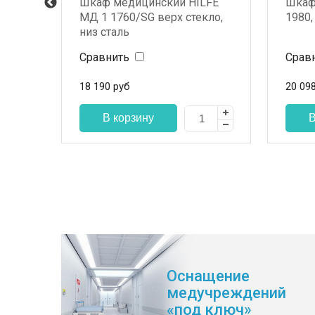
й МД
Шкаф медицинский HILFE
Шкаф
МД 1 1760/SG верх стекло,
1980,
низ сталь
Сравнить
Срав
18 190
руб
20 09
Оснащение
медучреждений
«под ключ»