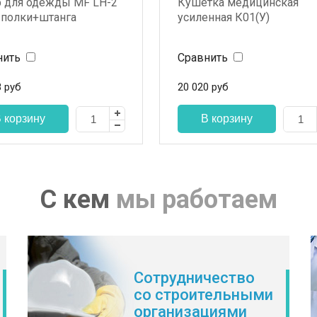
 для одежды MF LH-2
Кушетка медицинская
 полки+штанга
усиленная К01(У)
нить
Сравнить
8
руб
20 020
руб
С кем
мы работаем
Сотрудничество
со строительными
организациями