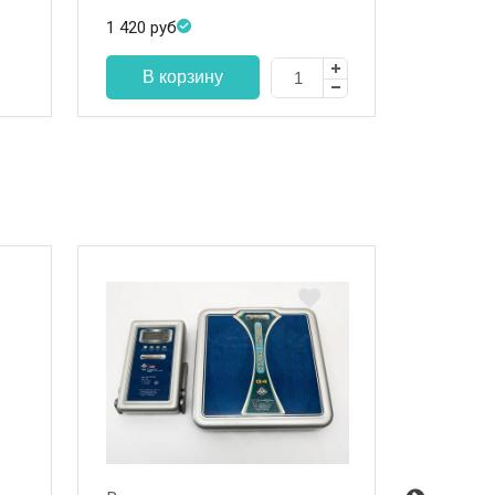
1 420
руб
1 900
ру