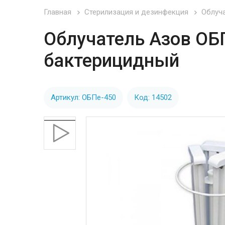
Главная
Стерилизация и дезинфекция
Облуча
Облучатель Азов ОБ
бактерицидный
Артикул: ОБПе-450
Код: 14502