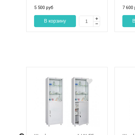
5 500
руб
7 600