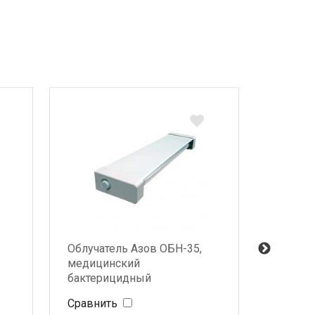
Облучатель Азов ОБН-35,
Облучат
медицинский
медици
бактерицидный
бактер
Сравнить
Сравни