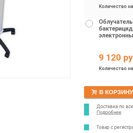
установку 6 ла
Количество на
качественное 
ультрафиолета
всех типов пом
Облучатель
использоваться
бактерицид
операцией или 
электронны
облучателей за
имеет преиму
эффективность
открытым расп
9 120
ру
говорит об отс
присутствии л
Количество на
Доставка по вс
Подробнее
Товар с регист