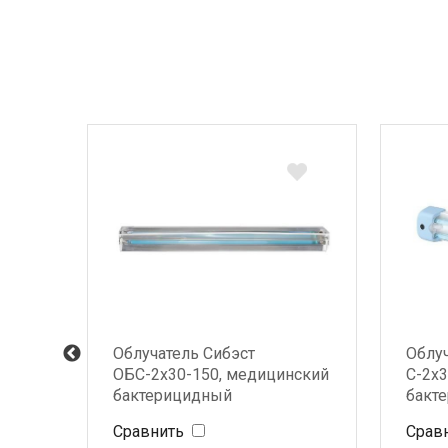
300,
Облучатель Сибэст
Облу
ОБС-2х30-150, медицинский
С-2x
бактерицидный
бакт
Сравнить
Срав