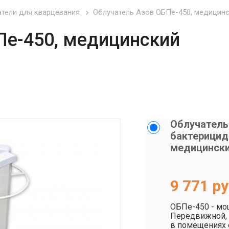
тели для кварцевания
Облучатель Азов ОБПе-450, медицин
Пе-450, медицинский
Облучатель
бактерицид
медицински
9 771
ру
ОБПе-450 - мо
Передвижной, 
в помещениях 