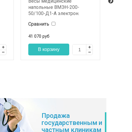
Весы медицинские
ПРАКТИ
напольные ВМЭН-200-
шкаф д
50/100-Д1-А электрон.
(комплект 2
Сравнить
Сравни
эл.табло+ростомер РЭП )
41 070
руб
38 366
р
Продажа
государственным и
частным клиникам