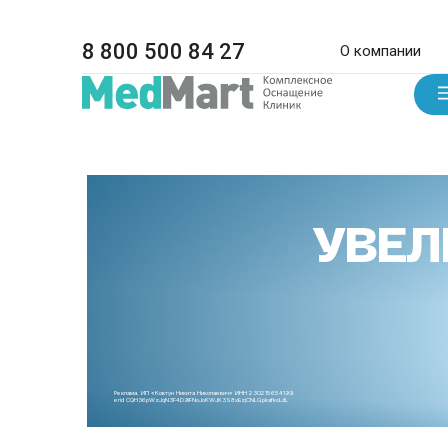
8 800 500 84 27
О компании
УВЕЛ
Реклама. ИП «Ковтун Никита Николаевич» ИНН 230215654199.
erid CQH36pWzJqN3F4D9iFNoJoKWJK3S8xEzjCNLGpkafkoLdL