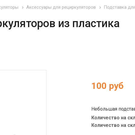
куляторы
Аксессуары для рециркуляторов
Подставка дл
куляторов из пластика
100
руб
Небольшая подстав
Модель подходит д
Количество на скл
одноламповых рец
корпусе. Отличите
Количество на ск
конструкция, что п