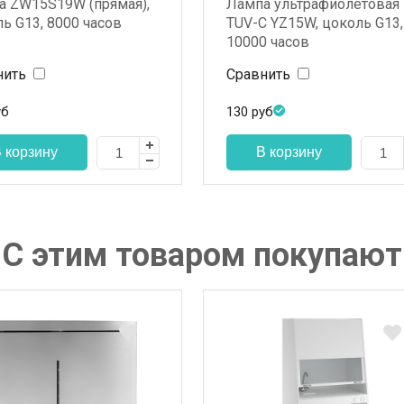
а ZW15S19W (прямая),
Лампа ультрафиолетовая
ь G13, 8000 часов
TUV-C YZ15W, цоколь G13,
10000 часов
нить
Сравнить
уб
130
руб
С этим товаром покупают