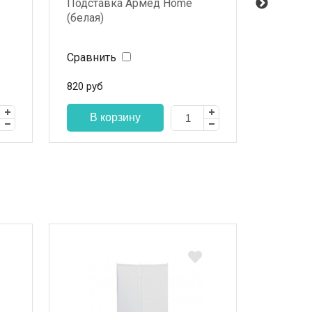
Подставка Армед Home
Подста
(белая)
(белая)
Сравнить
Сравни
820
руб
950
руб