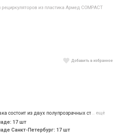
я рециркуляторов из пластика Армед COMPACT
Добавить в избранное
ка состоит из двух полупрозрачных стоек.
… ещё
ля горионтального размещения
аде: 17 шт
иркуляторов Армед в металлическом
льное преимущество стойки - сборная
ладе Санкт-Петербург: 17 шт
озитивно сказывается на ее портативности и