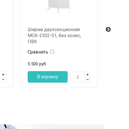
Ширма двухсекционная
Матрас
МСК-2302-01, без колес,
двухсе
ПВХ
тележк
Сравнить
Сравни
5 500
руб
4 050
ру