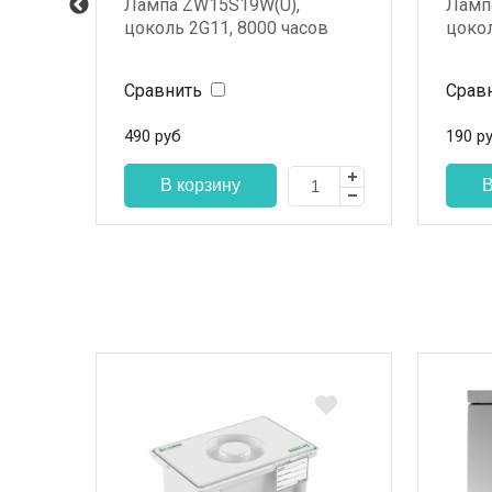
ая
Лампа ZW15S19W(U),
Ламп
цоколь 2G11, 8000 часов
цокол
Сравнить
Срав
490
руб
190
р