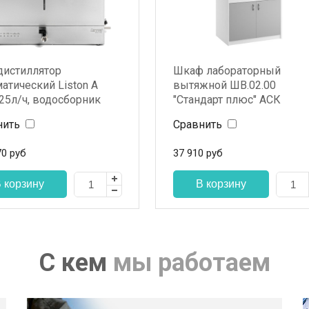
дистиллятор
Шкаф лабораторный
атический Liston A
вытяжной ШВ.02.00
25л/ч, водосборник
"Стандарт плюс" АСК
нить
Сравнить
70
руб
37 910
руб
С кем
мы работаем