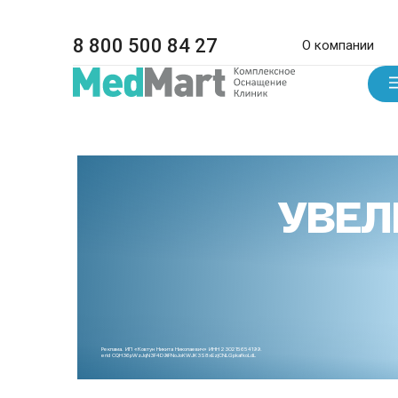
8 800 500 84 27
О компании
УВЕЛ
Реклама. ИП «Ковтун Никита Николаевич» ИНН 230215654199.
erid CQH36pWzJqN3F4D9iFNoJoKWJK3S8xEzjCNLGpkafkoLdL