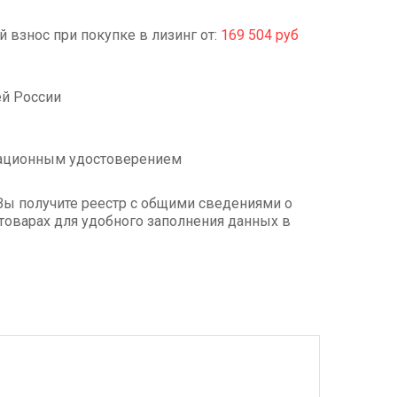
алы обеспечивают долгий срок службы и
 взнос при покупке в лизинг от:
169 504 руб
ей России
рационным удостоверением
Вы получите реестр с общими сведениями о
товарах для удобного заполнения данных в