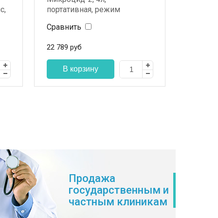
с,
портативная, режим
подгол
хранения
Сравнить
Сравни
22 789
руб
20 050
р
Продажа
государственным и
частным клиникам