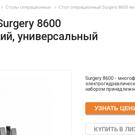
Столы операционные
Стол операционный Surgery 8600 м
urgery 8600
ий, универсальный
Surgery 8600 - мног
электрогидравлическ
набором принадлежно
хирургических, гинек
отоларингологических
Разнообразие настро
применения. Встроен
сложных ситуаций из
Управление высотой,
как с центральной пан
КУПИТЬ В ЛИ
Высококачественные,