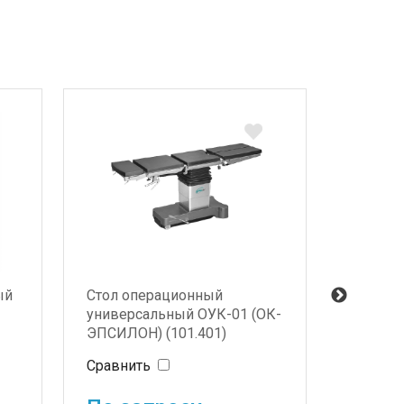
ый
Стол операционный
Стол о
универсальный ОУК-01 (ОК-
STARTEC
ЭПСИЛОН) (101.401)
(ЭКОНО
принад
Сравнить
Сравни