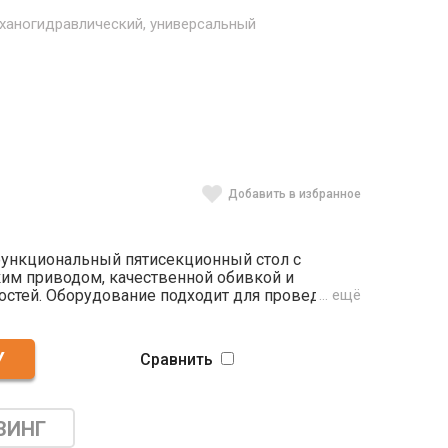
еханогидравлический, универсальный
Добавить в избранное
офункциональный пятисекционный стол с
им приводом, качественной обивкой и
стей. Оборудование подходит для проведения
… ещё
ологических, урологических
 операций, осмотров и перевязок.
ек положения обеспечивает широту сферы
Сравнить
ный аккумулятор исключает возникновение
-за аварийного отключения электроэнергии.
 наклонами и другими функциями возможно
ели, так и с проводного пульта.
ЗИНГ
 стойкие к нагрузкам и многократной