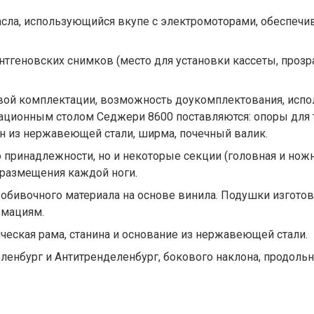
сла, использующийся вкупе с электромоторами, обеспечи
тгеновских снимков (место для установки кассеты, проз
ой комплектации, возможность доукомплектования, испол
ционным столом Седжери 8600 поставляются: опоры для тела
н из нержавеющей стали, ширма, почечный валик.
ринадлежности, но и некоторые секции (головная и ножн
я размещения каждой ноги.
 обивочного материала на основе винила. Подушки изгото
рмациям.
ческая рама, станина и основание из нержавеющей стали.
енбург и Антитренделенбург, бокового наклона, продольно