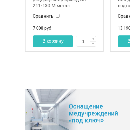
211-130 M метал
подг
Сравнить
Срав
7 008
руб
13 19
Оснащение
медучреждений
«под ключ»