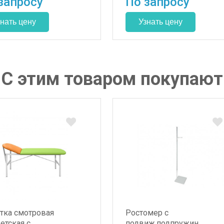
запросу
По запросу
С этим товаром покупают
тка смотровая
Ростомер с
етская с
подвиж.подпружин.