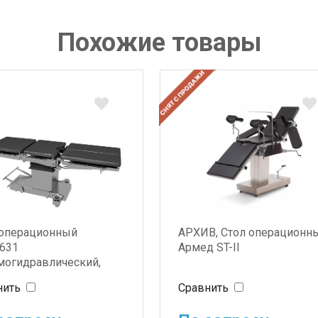
Похожие товары
 операционный
АРХИВ, Стол операционн
631
Армед ST-II
могидравлический,
ерсальный
нить
Сравнить