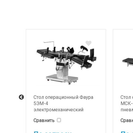
у632-
Стол операционный Фаура
Стол
й
5ЭМ-4
МСК-
электромеханический
пнев
унив
Сравнить
Срав