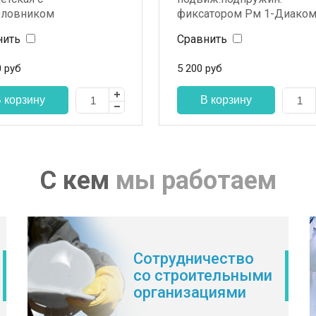
оловником
фиксатором Рм 1-Диаком
металл, 1 линейка
нить
Сравнить
0
руб
5 200
руб
С кем
мы работаем
Сотрудничество
со строительными
организациями