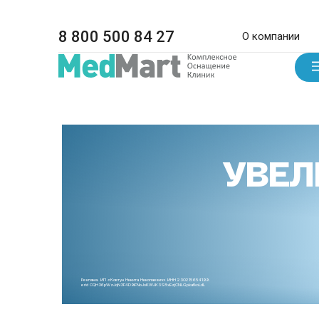
8 800 500 84 27
О компании
УВЕЛ
Реклама. ИП «Ковтун Никита Николаевич» ИНН 230215654199.
erid CQH36pWzJqN3F4D9iFNoJoKWJK3S8xEzjCNLGpkafkoLdL