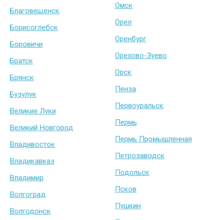
Омск
Благовещенск
Орел
Борисоглебск
Оренбург
Боровичи
Орехово-Зуево
Братск
Орск
Брянск
Пенза
Бузулук
Первоуральск
Великие Луки
Пермь
Великий Новгород
Пермь Промышленная
Владивосток
Петрозаводск
Владикавказ
Подольск
Владимир
Псков
Волгоград
Пушкин
Волгодонск