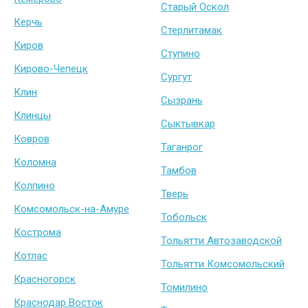
Старый Оскол
Керчь
Стерлитамак
Киров
Ступино
Кирово-Чепецк
Сургут
Клин
Сызрань
Клинцы
Сыктывкар
Ковров
Таганрог
Коломна
Тамбов
Колпино
Тверь
Комсомольск-на-Амуре
Тобольск
Кострома
Тольятти Автозаводской
Котлас
Тольятти Комсомольский
Красногорск
Томилино
Краснодар Восток