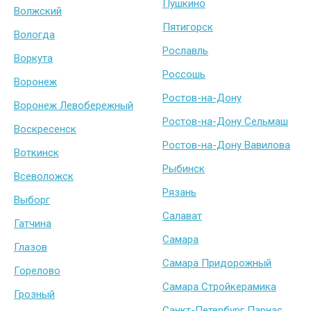
Пушкино
Волжский
Пятигорск
Вологда
Рославль
Воркута
Россошь
Воронеж
Ростов-на-Дону
Воронеж Левобережный
Ростов-на-Дону Сельмаш
Воскресенск
Ростов-на-Дону Вавилова
Воткинск
Рыбинск
Всеволожск
Рязань
Выборг
Салават
Гатчина
Самара
Глазов
Самара Придорожный
Горелово
Самара Стройкерамика
Грозный
Санкт-Петербург Парнас