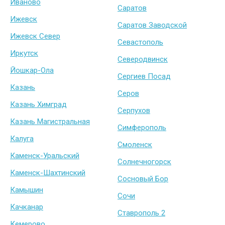
Иваново
Саратов
Ижевск
Саратов Заводской
Ижевск Север
Севастополь
Иркутск
Северодвинск
Йошкар-Ола
Сергиев Посад
Казань
Серов
Казань Химград
Серпухов
Казань Магистральная
Симферополь
Калуга
Смоленск
Каменск-Уральский
Солнечногорск
Каменск-Шахтинский
Сосновый Бор
Камышин
Сочи
Качканар
Ставрополь 2
Кемерово