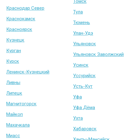
Томск
Краснодар Север
Тула
Краснокамск
Тюмень
Красноярск
Улан-Удэ
Кузнецк
Ульяновск
Курган
Ульяновск Заволжский
Курск
Усинск
Ленинск-Кузнецкий
Уссурийск
Ливны
Усть-Кут
Липецк
Уфа
Магнитогорск
Уфа Дёма
Майкоп
Ухта
Махачкала
Хабаровск
Миасс
Ханты-Мансийск