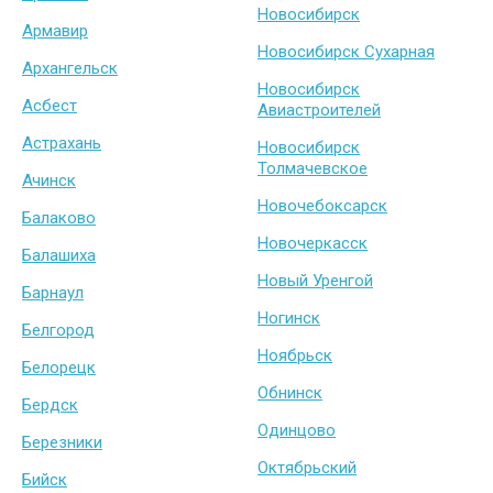
Новосибирск
Армавир
Новосибирск Сухарная
Архангельск
Новосибирск
Асбест
Авиастроителей
Астрахань
Новосибирск
Толмачевское
Ачинск
Новочебоксарск
Балаково
Новочеркасск
Балашиха
Новый Уренгой
Барнаул
Ногинск
Белгород
Ноябрьск
Белорецк
Обнинск
Бердск
Одинцово
Березники
Октябрьский
Бийск