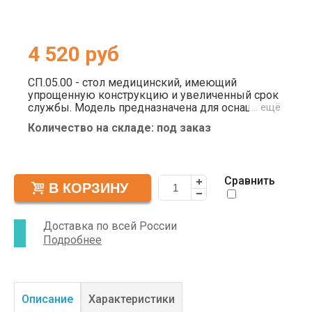
4 520
руб
СП.05.00 - стол медицинский, имеющий
упрощенную конструкцию и увеличенный срок
службы. Модель предназначена для оснащения
… ещё
больниц, санаториев, лечебно-
Количество на складе: под заказ
восстановительных учреждений с
постоянными местами для размещения людей.
Конструкция изготавливается из материалов,
рассчитанных на общественную эксплуатацию.
Сравнить
Стол СП.05.00 имеет стандартный белый цвет
(сочетается с разными стилями интерьеров). А
также повышенную прочность, за счет
использования металлического каркаса.
Доставка по всей России
Разборная конструкция снижает стоимость
Подробнее
доставки, экономит место во время хранения
на складе. Габариты (ДхШхВ): 70х90х75 см.
Описание
Характеристики