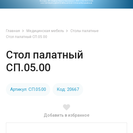
Реклама. ИП «Ковтун Никита Николаевич» ИНН 230215654199.
erid CQH36pWzJqN3F4D9iFNoJoKWJK3S8xEzjCNLGpkafkoLdL
Главная
Медицинская мебель
Столы палатные
Стол палатный СП.05.00
Стол палатный
СП.05.00
Артикул: СП.05.00
Код: 20667
Добавить в избранное