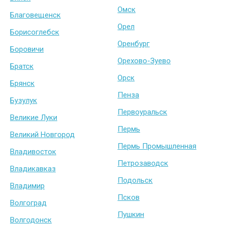
Омск
Благовещенск
Орел
Борисоглебск
Оренбург
Боровичи
Орехово-Зуево
Братск
Орск
Брянск
Пенза
Бузулук
Первоуральск
Великие Луки
Пермь
Великий Новгород
Пермь Промышленная
Владивосток
Петрозаводск
Владикавказ
Подольск
Владимир
Псков
Волгоград
Пушкин
Волгодонск