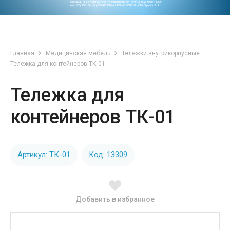
Реклама. ИП «Ковтун Никита Николаевич» ИНН 230215654199.
erid CQH36pWzJqN3F4D9iFNoJoKWJK3S8xEzjCNLGpkafkoLdL
Главная
Медицинская мебель
Тележки внутрикорпусные
Тележка для контейнеров ТК-01
Тележка для
контейнеров ТК-01
Артикул: ТК-01
Код: 13309
Добавить в избранное