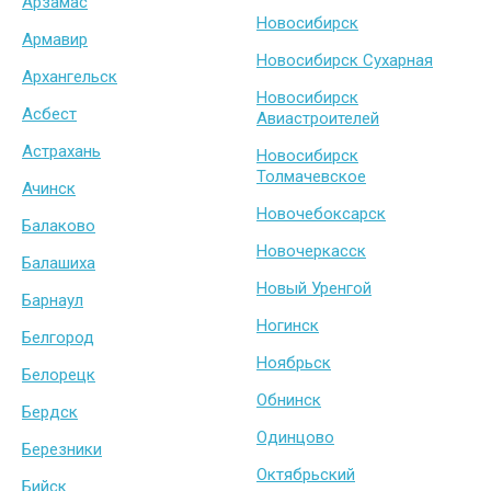
Арзамас
Новосибирск
Армавир
Новосибирск Сухарная
Архангельск
Новосибирск
Асбест
Авиастроителей
Астрахань
Новосибирск
Толмачевское
Ачинск
Новочебоксарск
Балаково
Новочеркасск
Балашиха
Новый Уренгой
Барнаул
Ногинск
Белгород
Ноябрьск
Белорецк
Обнинск
Бердск
Одинцово
Березники
Октябрьский
Бийск