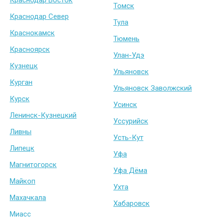
Краснодар Восток
Томск
Краснодар Север
Тула
Краснокамск
Тюмень
Красноярск
Улан-Удэ
Кузнецк
Ульяновск
Курган
Ульяновск Заволжский
Курск
Усинск
Ленинск-Кузнецкий
Уссурийск
Ливны
Усть-Кут
Липецк
Уфа
Магнитогорск
Уфа Дёма
Майкоп
Ухта
Махачкала
Хабаровск
Миасс