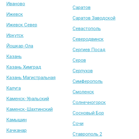
Иваново
Саратов
Ижевск
Саратов Заводской
Ижевск Север
Севастополь
Иркутск
Северодвинск
Йошкар-Ола
Сергиев Посад
Казань
Серов
Казань Химград
Серпухов
Казань Магистральная
Симферополь
Калуга
Смоленск
Каменск-Уральский
Солнечногорск
Каменск-Шахтинский
Сосновый Бор
Камышин
Сочи
Качканар
Ставрополь 2