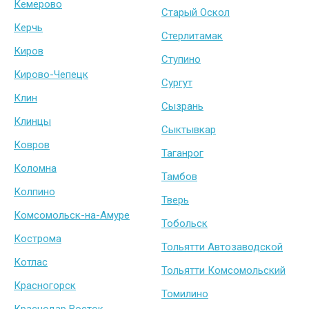
Кемерово
Старый Оскол
Керчь
Стерлитамак
Киров
Ступино
Кирово-Чепецк
Сургут
Клин
Сызрань
Клинцы
Сыктывкар
Ковров
Таганрог
Коломна
Тамбов
Колпино
Тверь
Комсомольск-на-Амуре
Тобольск
Кострома
Тольятти Автозаводской
Котлас
Тольятти Комсомольский
Красногорск
Томилино