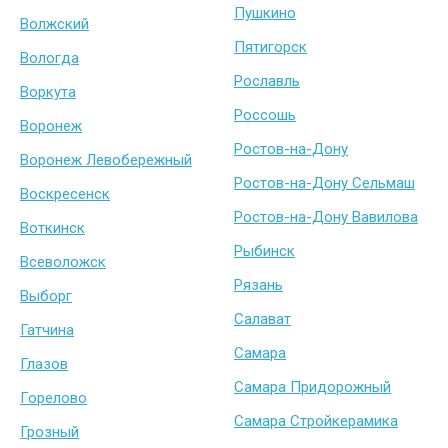
Пушкино
Волжский
Пятигорск
Вологда
Рославль
Воркута
Россошь
Воронеж
Ростов-на-Дону
Воронеж Левобережный
Ростов-на-Дону Сельмаш
Воскресенск
Ростов-на-Дону Вавилова
Воткинск
Рыбинск
Всеволожск
Рязань
Выборг
Салават
Гатчина
Самара
Глазов
Самара Придорожный
Горелово
Самара Стройкерамика
Грозный