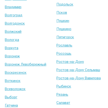
Подольск
Владимир
Псков
Волгоград
Пушкин
Волгодонск
Пушкино
Волжский
Пятигорск
Вологда
Рославль
Воркута
Россошь
Воронеж
Ростов-на-Дону
Воронеж Левобережный
Ростов-на-Дону Сельмаш
Воскресенск
Ростов-на-Дону Вавилова
Воткинск
Рыбинск
Всеволожск
Рязань
Выборг
Салават
Гатчина