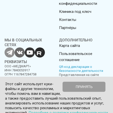
конфиденциальности
Клиника под ключ
Контакты
Партнёры
МЫ В СОЦИАЛЬНЫХ
ДОПОЛНИТЕЛЬНО
СЕТЯХ
Карта сайта
Пользовательское
соглашение
РЕКВИЗИТЫ
ООО «МЕДМАРТ»
QR-код декларации о
ИНН 7840053917
безопасности деятельности
ОГРН 1167847284758
Представленная на сайте
информация не является
публичной офертой
Этот сайт использует куки-
ПРИНЯТЬ
файлы и другие технологии,
Политика конфиденциальности
Пользовательское соглашение
чтобы помочь вам в навигации,
а также предоставить лучший пользовательский опыт,
© Medmart 2016-2026
анализировать использование наших продуктов и услуг,
повысить качество рекламных и маркетинговых
0
активностей.
Подробнее о политике конфиденциальности