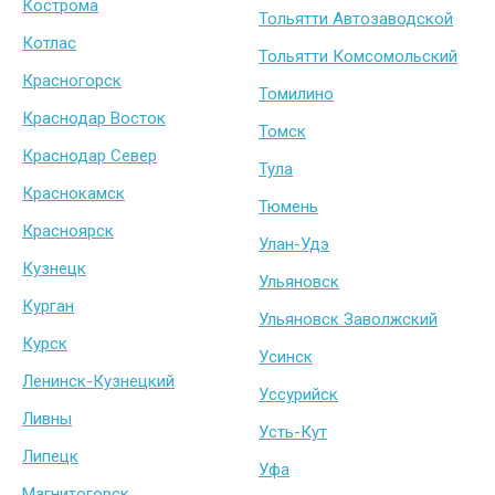
Кострома
Тольятти Автозаводской
Котлас
Тольятти Комсомольский
Красногорск
Томилино
Краснодар Восток
Томск
Краснодар Север
Тула
Краснокамск
Тюмень
Красноярск
Улан-Удэ
Кузнецк
Ульяновск
Курган
Ульяновск Заволжский
Курск
Усинск
Ленинск-Кузнецкий
Уссурийск
Ливны
Усть-Кут
Липецк
Уфа
Магнитогорск