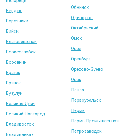
Белорецк
Обнинск
Бердск
Одинцово
Березники
Октябрьский
Бийск
Омск
Благовещенск
Орел
Борисоглебск
Оренбург
Боровичи
Орехово-Зуево
Братск
Орск
Брянск
Пенза
Бузулук
Первоуральск
Великие Луки
Пермь
Великий Новгород
Пермь Промышленная
Владивосток
Петрозаводск
Владикавказ