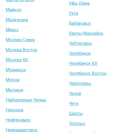
Уфа Дёма
Майкоп
Ухта
Махачкала
Хабаровск
Миасс
Ханты-Мансийск
Москва Север
Чебоксары
Москва Восток
Челябинск
Москва Юг
Челябинск Юг
Мурманск
Челябинск Восток
Муром
Череповец
Мытищи
Чехов
Набережные Челны
Чита
Находка
Шахты
Нефтекамск
Энгельс
Нижневартовск