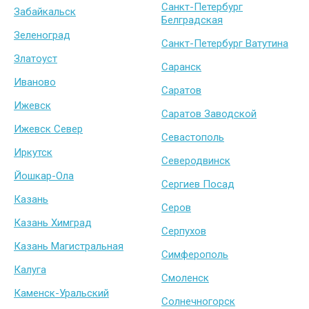
Санкт-Петербург
Забайкальск
Белградская
Зеленоград
Санкт-Петербург Ватутина
Златоуст
Саранск
Иваново
Саратов
Ижевск
Саратов Заводской
Ижевск Север
Севастополь
Иркутск
Северодвинск
Йошкар-Ола
Сергиев Посад
Казань
Серов
Казань Химград
Серпухов
Казань Магистральная
Симферополь
Калуга
Смоленск
Каменск-Уральский
Солнечногорск