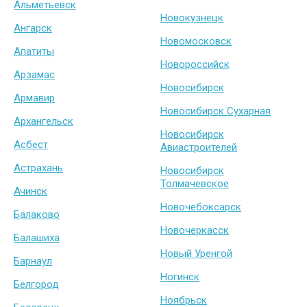
Альметьевск
Новокузнецк
Ангарск
Новомосковск
Апатиты
Новороссийск
Арзамас
Новосибирск
Армавир
Новосибирск Сухарная
Архангельск
Новосибирск
Асбест
Авиастроителей
Астрахань
Новосибирск
Толмачевское
Ачинск
Новочебоксарск
Балаково
Новочеркасск
Балашиха
Новый Уренгой
Барнаул
Ногинск
Белгород
Ноябрьск