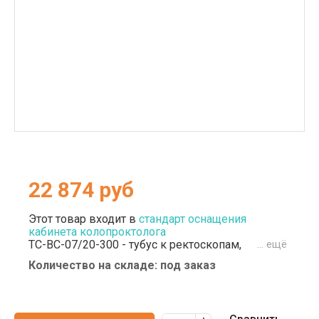
22 874
руб
Этот товар входит в
стандарт оснащения
кабинета колопроктолога
ТС-ВС-07/20-300 - тубус к ректоскопам,
… ещё
укомплектованный обтуратором. Наличие в
Количество на складе: под заказ
конструкции волоконного световода -
комфортное использование с современными
эндоскопами. Инструмент является сменным
медицинским изделием. Подлежит