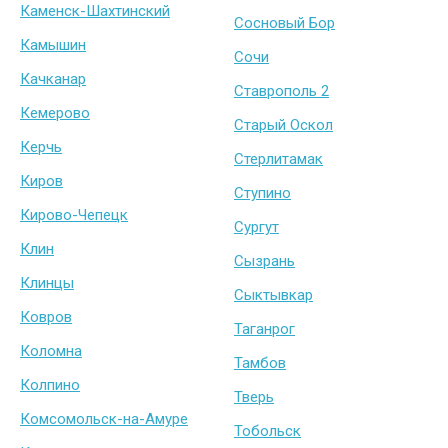
Каменск-Шахтинский
Сосновый Бор
Камышин
Сочи
Качканар
Ставрополь 2
Кемерово
Старый Оскол
Керчь
Стерлитамак
Киров
Ступино
Кирово-Чепецк
Сургут
Клин
Сызрань
Клинцы
Сыктывкар
Ковров
Таганрог
Коломна
Тамбов
Колпино
Тверь
Комсомольск-на-Амуре
Тобольск