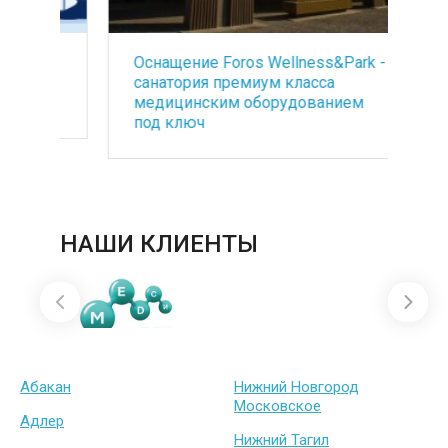
Оснащение Foros Wellness&Park -
БА
ть
санатория премиум класса
со
медицинским оборудованием
по
под ключ
ба
НАШИ КЛИЕНТЫ
Абакан
Нижний Новгород
Московское
Адлер
Нижний Тагил