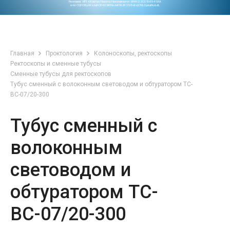
Реклама. ИП «Ковтун Никита Николаевич» ИНН 230215654199.
erid CQH36pWzJqN3F4D9iFNoJoKWJK3S8xEzjCNLGpkafkoLdL
Главная
Проктология
Колоноскопы, ректоскопы
Ректоскопы и сменные тубусы
Сменные тубусы для ректоскопов
Тубус сменный с волоконным световодом и обтуратором ТС-
ВС-07/20-300
Тубус сменный с
волоконным
световодом и
обтуратором ТС-
ВС-07/20-300