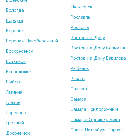
Пятигорск
Вологда
Рославль
Воркута
Россошь
Воронеж
Ростов-на-Дону
Воронеж Левобережный
Ростов-на-Дону Сельмаш
Воскресенск
Ростов-на-Дону Вавилова
Воткинск
Рыбинск
Всеволожск
Рязань
Выборг
Салават
Гатчина
Самара
Глазов
Самара Придорожный
Горелово
Самара Стройкерамика
Грозный
Санкт-Петербург Парнас
Дзержинск