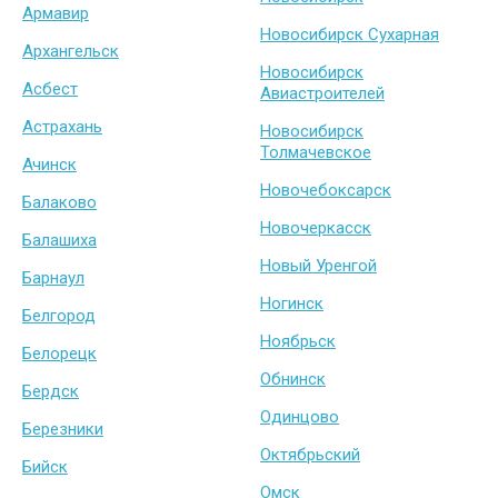
Армавир
Новосибирск Сухарная
Архангельск
Новосибирск
Асбест
Авиастроителей
Астрахань
Новосибирск
Толмачевское
Ачинск
Новочебоксарск
Балаково
Новочеркасск
Балашиха
Новый Уренгой
Барнаул
Ногинск
Белгород
Ноябрьск
Белорецк
Обнинск
Бердск
Одинцово
Березники
Октябрьский
Бийск
Омск