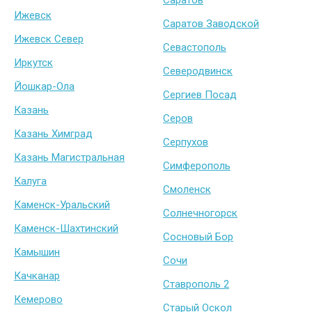
Ижевск
Саратов Заводской
Ижевск Север
Севастополь
Иркутск
Северодвинск
Йошкар-Ола
Сергиев Посад
Казань
Серов
Казань Химград
Серпухов
Казань Магистральная
Симферополь
Калуга
Смоленск
Каменск-Уральский
Солнечногорск
Каменск-Шахтинский
Сосновый Бор
Камышин
Сочи
Качканар
Ставрополь 2
Кемерово
Старый Оскол