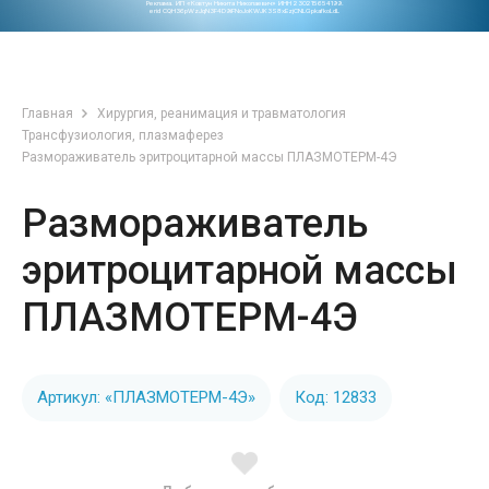
Реклама. ИП «Ковтун Никита Николаевич» ИНН 230215654199.
erid CQH36pWzJqN3F4D9iFNoJoKWJK3S8xEzjCNLGpkafkoLdL
Главная
Хирургия, реанимация и травматология
Трансфузиология, плазмаферез
Размораживатель эритроцитарной массы ПЛАЗМОТЕРМ-4Э
Размораживатель
эритроцитарной массы
ПЛАЗМОТЕРМ-4Э
Артикул: «ПЛАЗМОТЕРМ-4Э»
Код: 12833