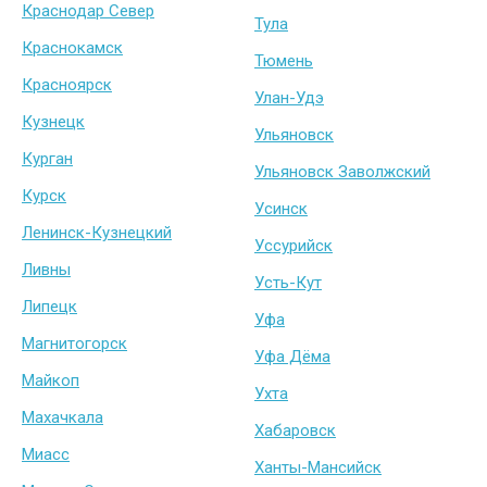
Краснодар Север
Тула
Краснокамск
Тюмень
Красноярск
Улан-Удэ
Кузнецк
Ульяновск
Курган
Ульяновск Заволжский
Курск
Усинск
Ленинск-Кузнецкий
Уссурийск
Ливны
Усть-Кут
Липецк
Уфа
Магнитогорск
Уфа Дёма
Майкоп
Ухта
Махачкала
Хабаровск
Миасс
Ханты-Мансийск