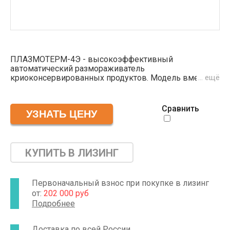
ПЛАЗМОТЕРМ-4Э - высокоэффективный
автоматический размораживатель
криоконсервированных продуктов. Модель вмещает
… ещё
в себя 4 стандартных контейнера для эритроцитной
массы ёмкостью 500 мл (стандарт КПП 500). Рабочий
объём ванны составляет 100 литров, позволяя
Сравнить
размораживать компоненты цельной крови в
разных ёмкостях. Контроль температуры
осуществляется в автоматическом режиме,
обеспечивая минимальный уровень отклонений от
заданных параметров.
КУПИТЬ В ЛИЗИНГ
Первоначальный взнос при покупке в лизинг
от:
202 000 руб
Подробнее
Доставка по всей России