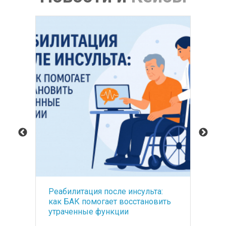
а:
Оснащение Foros Wellness&Park -
вить
санатория премиум класса
медицинским оборудованием
под ключ