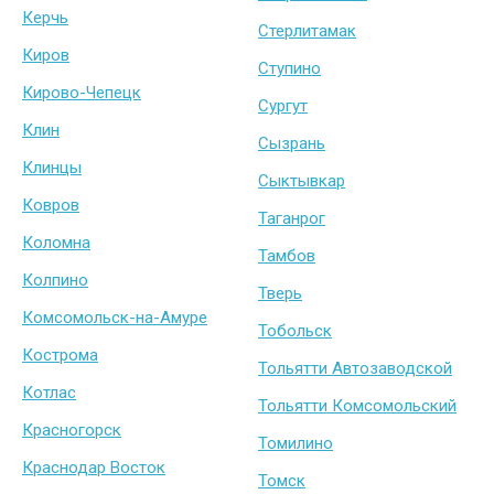
Керчь
Стерлитамак
Киров
Ступино
Кирово-Чепецк
Сургут
Клин
Сызрань
Клинцы
Сыктывкар
Ковров
Таганрог
Коломна
Тамбов
Колпино
Тверь
Комсомольск-на-Амуре
Тобольск
Кострома
Тольятти Автозаводской
Котлас
Тольятти Комсомольский
Красногорск
Томилино
Краснодар Восток
Томск