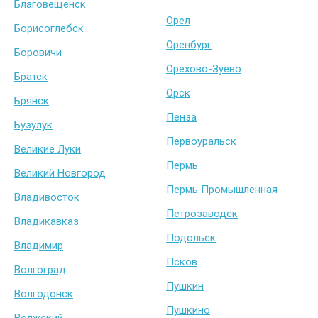
Благовещенск
Орел
Борисоглебск
Оренбург
Боровичи
Орехово-Зуево
Братск
Орск
Брянск
Пенза
Бузулук
Первоуральск
Великие Луки
Пермь
Великий Новгород
Пермь Промышленная
Владивосток
Петрозаводск
Владикавказ
Подольск
Владимир
Псков
Волгоград
Пушкин
Волгодонск
Пушкино
Волжский