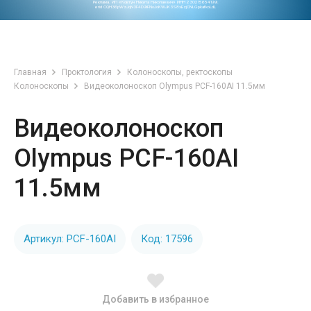
Реклама. ИП «Ковтун Никита Николаевич» ИНН 230215654199.
erid CQH36pWzJqN3F4D9iFNoJoKWJK3S8xEzjCNLGpkafkoLdL
Главная
Проктология
Колоноскопы, ректоскопы
Колоноскопы
Видеоколоноскоп Olympus PCF-160AI 11.5мм
Видеоколоноскоп
Olympus PCF-160AI
11.5мм
Артикул: PCF-160AI
Код: 17596
Добавить в избранное