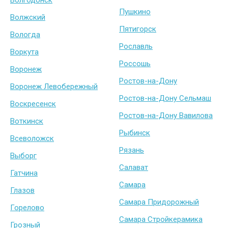
Волгодонск
Пушкино
Волжский
Пятигорск
Вологда
Рославль
Воркута
Россошь
Воронеж
Ростов-на-Дону
Воронеж Левобережный
Ростов-на-Дону Сельмаш
Воскресенск
Ростов-на-Дону Вавилова
Воткинск
Рыбинск
Всеволожск
Рязань
Выборг
Салават
Гатчина
Самара
Глазов
Самара Придорожный
Горелово
Самара Стройкерамика
Грозный