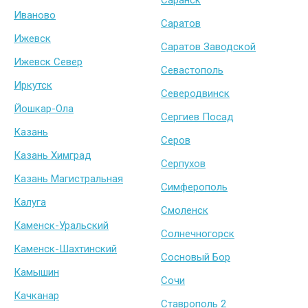
Саранск
Иваново
Саратов
Ижевск
Саратов Заводской
Ижевск Север
Севастополь
Иркутск
Северодвинск
Йошкар-Ола
Сергиев Посад
Казань
Серов
Казань Химград
Серпухов
Казань Магистральная
Симферополь
Калуга
Смоленск
Каменск-Уральский
Солнечногорск
Каменск-Шахтинский
Сосновый Бор
Камышин
Сочи
Качканар
Ставрополь 2