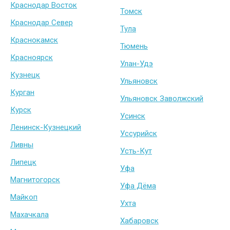
Краснодар Восток
Томск
Краснодар Север
Тула
Краснокамск
Тюмень
Красноярск
Улан-Удэ
Кузнецк
Ульяновск
Курган
Ульяновск Заволжский
Курск
Усинск
Ленинск-Кузнецкий
Уссурийск
Ливны
Усть-Кут
Липецк
Уфа
Магнитогорск
Уфа Дёма
Майкоп
Ухта
Махачкала
Хабаровск