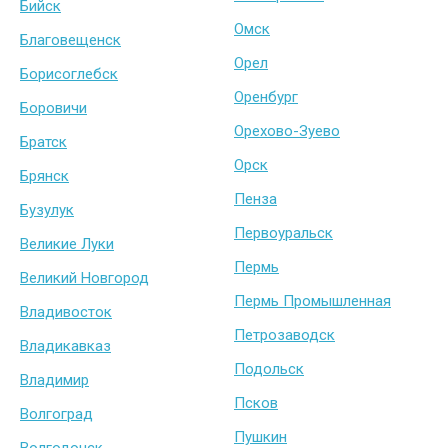
Бийск
Омск
Благовещенск
Орел
Борисоглебск
Оренбург
Боровичи
Орехово-Зуево
Братск
Орск
Брянск
Пенза
Бузулук
Первоуральск
Великие Луки
Пермь
Великий Новгород
Пермь Промышленная
Владивосток
Петрозаводск
Владикавказ
Подольск
Владимир
Псков
Волгоград
Пушкин