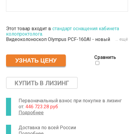
Этот товар входит в
стандарт оснащения кабинета
колопроктолога.
Видеоколоноскоп Olympus PCF-160AI - новый
… ещё
многофункциональный аппарат, совместимый сразу
с несколькими видеосистемами серии CV.
Производителю удалось уменьшить диаметр
Сравнить
вводимой части до 11,5 мм, не затронув размеры
инструментального канала. Рабочая магистраль по
прежнему обеспечивает возможность
использования большинства целевых инструментов,
способствует проведению качественной ирригации и
КУПИТЬ В ЛИЗИНГ
аспирации. Технология INNOFLEX позволяет изменять
жёсткость простым вращением ручки.
Первоначальный взнос при покупке в лизинг
от:
446 723.28 руб
Подробнее
Доставка по всей России
Подробнее