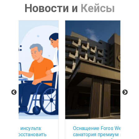
Новости
и
Кейсы
Оснащение Foros Wellness&Park -
БА
ть
санатория премиум класса
со