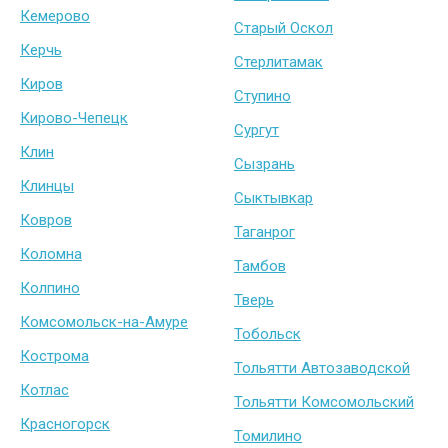
Кемерово
Старый Оскол
Керчь
Стерлитамак
Киров
Ступино
Кирово-Чепецк
Сургут
Клин
Сызрань
Клинцы
Сыктывкар
Ковров
Таганрог
Коломна
Тамбов
Колпино
Тверь
Комсомольск-на-Амуре
Тобольск
Кострома
Тольятти Автозаводской
Котлас
Тольятти Комсомольский
Красногорск
Томилино