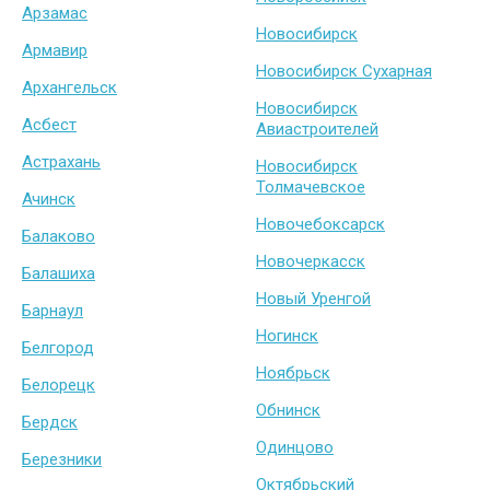
Арзамас
Новосибирск
Армавир
Новосибирск Сухарная
Архангельск
Новосибирск
Асбест
Авиастроителей
Астрахань
Новосибирск
Толмачевское
Ачинск
Новочебоксарск
Балаково
Новочеркасск
Балашиха
Новый Уренгой
Барнаул
Ногинск
Белгород
Ноябрьск
Белорецк
Обнинск
Бердск
Одинцово
Березники
Октябрьский