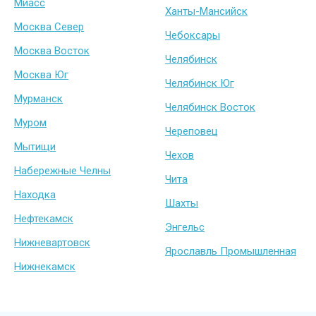
Миасс
Ханты-Мансийск
Москва Север
Чебоксары
Москва Восток
Челябинск
Москва Юг
Челябинск Юг
Мурманск
Челябинск Восток
Муром
Череповец
Мытищи
Чехов
Набережные Челны
Чита
Находка
Шахты
Нефтекамск
Энгельс
Нижневартовск
Ярославль Промышленная
Нижнекамск