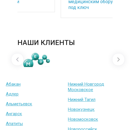
медицинским оборудованием
по
под ключ
ба
НАШИ КЛИЕНТЫ
Абакан
Нижний Новгород
Московское
Адлер
Нижний Тагил
Альметьевск
Новокузнецк
Ангарск
Новомосковск
Апатиты
Новороссийск