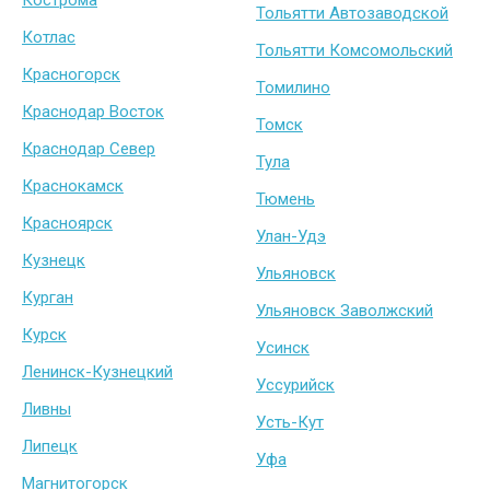
Кострома
Тольятти Автозаводской
Котлас
Тольятти Комсомольский
Красногорск
Томилино
Краснодар Восток
Томск
Краснодар Север
Тула
Краснокамск
Тюмень
Красноярск
Улан-Удэ
Кузнецк
Ульяновск
Курган
Ульяновск Заволжский
Курск
Усинск
Ленинск-Кузнецкий
Уссурийск
Ливны
Усть-Кут
Липецк
Уфа
Магнитогорск