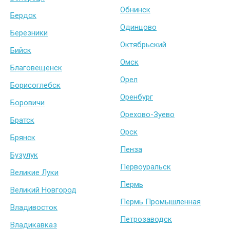
Обнинск
Бердск
Одинцово
Березники
Октябрьский
Бийск
Омск
Благовещенск
Орел
Борисоглебск
Оренбург
Боровичи
Орехово-Зуево
Братск
Орск
Брянск
Пенза
Бузулук
Первоуральск
Великие Луки
Пермь
Великий Новгород
Пермь Промышленная
Владивосток
Петрозаводск
Владикавказ