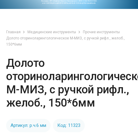
Реклама. ИП «Ковтун Никита Николаевич» ИНН 230215654199.
erid CQH36pWzJqN3F4D9iFNoJoKWJK3S8xEzjCNLGpkafkoLdL
Главная
Медицинские инструменты
Прочие инструменты
Долото оториноларингологическое М-МИЗ, с ручкой рифл., желоб.,
150*6мм
Долото
оториноларингологическ
М-МИЗ, с ручкой рифл.,
желоб., 150*6мм
Артикул: р.ч.6 мм
Код: 11323