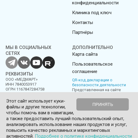
конфиденциальности
Клиника под ключ
Контакты
Партнёры
МЫ В СОЦИАЛЬНЫХ
ДОПОЛНИТЕЛЬНО
СЕТЯХ
Карта сайта
Пользовательское
соглашение
РЕКВИЗИТЫ
ООО «МЕДМАРТ»
QR-код декларации о
ИНН 7840053917
безопасности деятельности
ОГРН 1167847284758
Представленная на сайте
информация не является
публичной офертой
Этот сайт использует куки-
ПРИНЯТЬ
файлы и другие технологии,
Политика конфиденциальности
Пользовательское соглашение
чтобы помочь вам в навигации,
а также предоставить лучший пользовательский опыт,
© Medmart 2016-2026
анализировать использование наших продуктов и услуг,
повысить качество рекламных и маркетинговых
0
активностей.
Подробнее о политике конфиденциальности