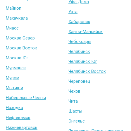
Уфа Дёма
Майкоп
Ухта
Махачкала
Хабаровск
Миасс
Ханты-Мансийск
Москва Север
Чебоксары
Москва Восток
Челябинск
Москва Юг
Челябинск Юг
Мурманск
Челябинск Восток
Муром
Череповец
Мытищи
Чехов
Набережные Челны
Чита
Находка
Шахты
Нефтекамск
Энгельс
Нижневартовск