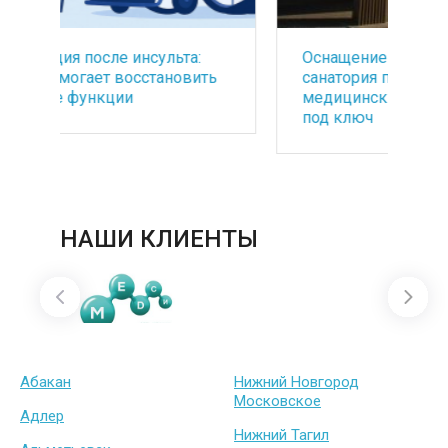
Оснащение Foros Wellness&Park -
БА
ть
санатория премиум класса
со
медицинским оборудованием
по
под ключ
ба
НАШИ КЛИЕНТЫ
Абакан
Нижний Новгород
Московское
Адлер
Нижний Тагил