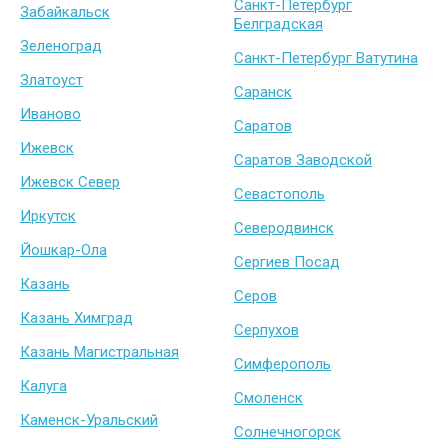
Санкт-Петербург
Забайкальск
Белградская
Зеленоград
Санкт-Петербург Ватутина
Златоуст
Саранск
Иваново
Саратов
Ижевск
Саратов Заводской
Ижевск Север
Севастополь
Иркутск
Северодвинск
Йошкар-Ола
Сергиев Посад
Казань
Серов
Казань Химград
Серпухов
Казань Магистральная
Симферополь
Калуга
Смоленск
Каменск-Уральский
Солнечногорск