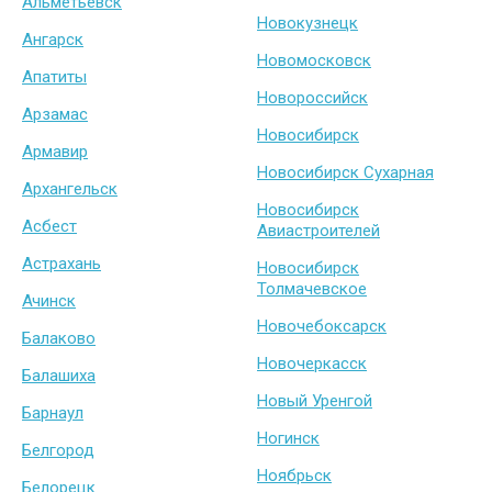
Альметьевск
Новокузнецк
Ангарск
Новомосковск
Апатиты
Новороссийск
Арзамас
Новосибирск
Армавир
Новосибирск Сухарная
Архангельск
Новосибирск
Асбест
Авиастроителей
Астрахань
Новосибирск
Толмачевское
Ачинск
Новочебоксарск
Балаково
Новочеркасск
Балашиха
Новый Уренгой
Барнаул
Ногинск
Белгород
Ноябрьск
Белорецк