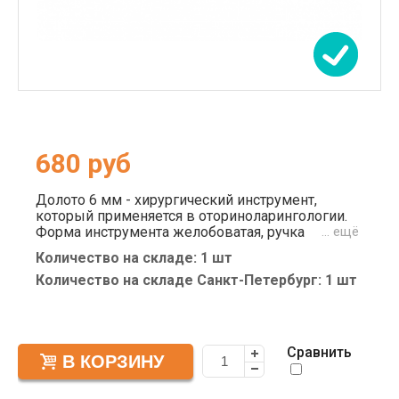
680
руб
Долото 6 мм - хирургический инструмент,
который применяется в оториноларингологии.
Форма инструмента желобоватая, ручка
… ещё
плоская, с поперечными насечками для
Количество на складе: 1 шт
лучшего захвата. Ширина рабочей части в виде
желобка составляет 6 мм, что отражено в
Количество на складе Санкт-Петербург: 1 шт
названии товара. Универсальность позволяет
использовать многоразовый инструментарий
как в плановых хирургических операциях на
твердых тканях, так и в экстренных
Сравнить
оперативных вмешательствах.