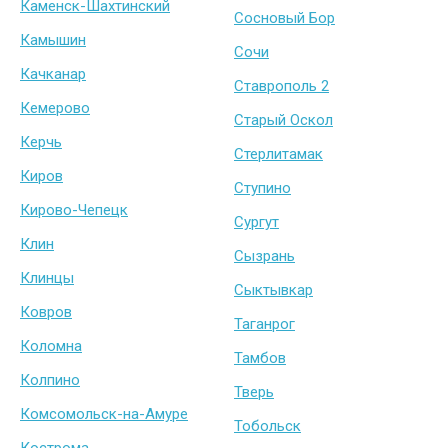
Каменск-Шахтинский
Сосновый Бор
Камышин
Сочи
Качканар
Ставрополь 2
Кемерово
Старый Оскол
Керчь
Стерлитамак
Киров
Ступино
Кирово-Чепецк
Сургут
Клин
Сызрань
Клинцы
Сыктывкар
Ковров
Таганрог
Коломна
Тамбов
Колпино
Тверь
Комсомольск-на-Амуре
Тобольск