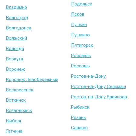
Подольск
Владимир
Псков
Волгоград
Пушкин
Волгодонск
Пушкино
Волжский
Пятигорск
Вологда
Рославль
Воркута
Россошь
Воронеж
Ростов-на-Дону
Воронеж Левобережный
Ростов-на-Дону Сельмаш
Воскресенск
Ростов-на-Дону Вавилова
Воткинск
Рыбинск
Всеволожск
Рязань
Выборг
Салават
Гатчина