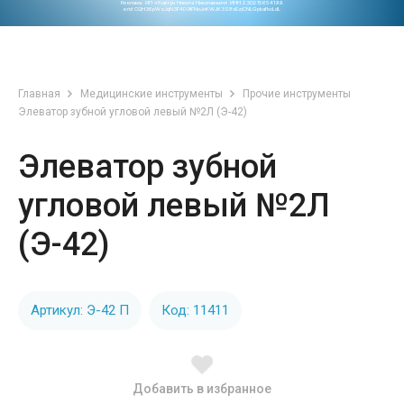
Реклама. ИП «Ковтун Никита Николаевич» ИНН 230215654199.
erid CQH36pWzJqN3F4D9iFNoJoKWJK3S8xEzjCNLGpkafkoLdL
Главная
Медицинские инструменты
Прочие инструменты
Элеватор зубной угловой левый №2Л (Э-42)
Элеватор зубной
угловой левый №2Л
(Э-42)
Артикул: Э-42 П
Код: 11411
Добавить в избранное