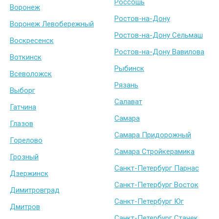
Россошь
Воронеж
Ростов-на-Дону
Воронеж Левобережный
Ростов-на-Дону Сельмаш
Воскресенск
Ростов-на-Дону Вавилова
Воткинск
Рыбинск
Всеволожск
Рязань
Выборг
Салават
Гатчина
Самара
Глазов
Самара Придорожный
Горелово
Самара Стройкерамика
Грозный
Санкт-Петербург Парнас
Дзержинск
Санкт-Петербург Восток
Димитровград
Санкт-Петербург Юг
Дмитров
Санкт-Петербург Стачек