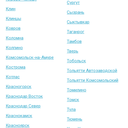
Сургут
Клин
Сызрань
Клинцы
Сыктывкар
Ковров
Таганрог
Коломна
Тамбов
Колпино
Тверь
Комсомольск-на-Амуре
Тобольск
Кострома
Тольятти Автозаводской
Котлас
Тольятти Комсомольский
Красногорск
Томилино
Краснодар Восток
Томск
Краснодар Север
Тула
Краснокамск
Тюмень
Красноярск