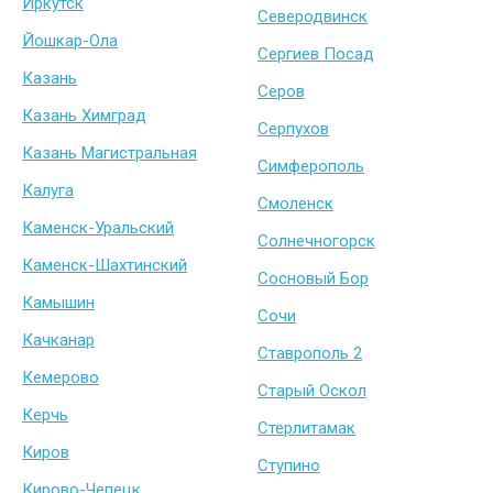
Иркутск
Северодвинск
Йошкар-Ола
Сергиев Посад
Казань
Серов
Казань Химград
Серпухов
Казань Магистральная
Симферополь
Калуга
Смоленск
Каменск-Уральский
Солнечногорск
Каменск-Шахтинский
Сосновый Бор
Камышин
Сочи
Качканар
Ставрополь 2
Кемерово
Старый Оскол
Керчь
Стерлитамак
Киров
Ступино
Кирово-Чепецк