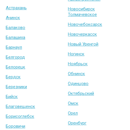
Астрахань
Новосибирск
Толмачевское
Ачинск
Новочебоксарск
Балаково
Новочеркасск
Балашиха
Новый Уренгой
Барнаул
Ногинск
Белгород
Ноябрьск
Белорецк
Обнинск
Бердск
Одинцово
Березники
Октябрьский
Бийск
Омск
Благовещенск
Орел
Борисоглебск
Оренбург
Боровичи