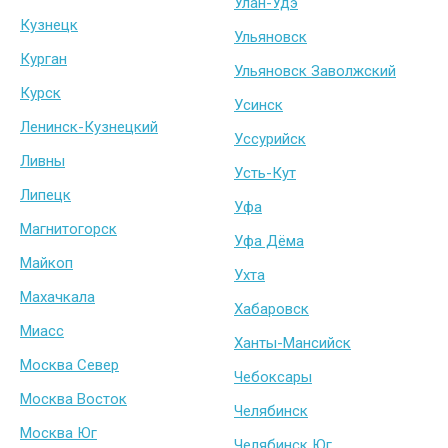
Улан-Удэ
Кузнецк
Ульяновск
Курган
Ульяновск Заволжский
Курск
Усинск
Ленинск-Кузнецкий
Уссурийск
Ливны
Усть-Кут
Липецк
Уфа
Магнитогорск
Уфа Дёма
Майкоп
Ухта
Махачкала
Хабаровск
Миасс
Ханты-Мансийск
Москва Север
Чебоксары
Москва Восток
Челябинск
Москва Юг
Челябинск Юг