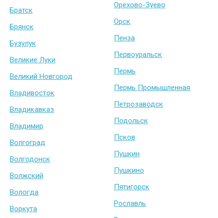
Орехово-Зуево
Братск
Орск
Брянск
Пенза
Бузулук
Первоуральск
Великие Луки
Пермь
Великий Новгород
Пермь Промышленная
Владивосток
Петрозаводск
Владикавказ
Подольск
Владимир
Псков
Волгоград
Пушкин
Волгодонск
Пушкино
Волжский
Пятигорск
Вологда
Рославль
Воркута