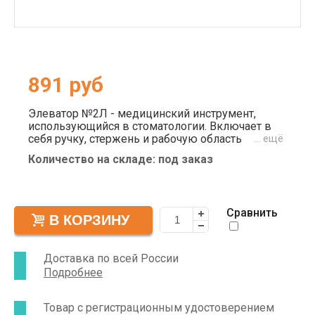
891
руб
Элеватор №2Л - медицинский инструмент,
использующийся в стоматологии. Включает в
себя ручку, стержень и рабочую область
… ещё
(изогнутую под углом 120 градусов). Угловые
Количество на складе: под заказ
элеваторы предназначены для экстракции
коренных зубов, позволяя удалять костные
ткани вместе с корнями. Материал
изготовления многоразового элеватора №2Л -
Сравнить
нержавеющая сталь. Разрешается
дезинфекция и стерилизация - обработка в
сухожаровом шкафу и автоклаве.
Доставка по всей России
Подробнее
Товар с регистрационным удостоверением