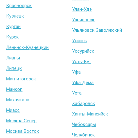
Красноярск
Улан-Удэ
Кузнецк
Ульяновск
Курган
Ульяновск Заволжский
Курск
Усинск
Ленинск-Кузнецкий
Уссурийск
Ливны
Усть-Кут
Липецк
Уфа
Магнитогорск
Уфа Дёма
Майкоп
Ухта
Махачкала
Хабаровск
Миасс
Ханты-Мансийск
Москва Север
Чебоксары
Москва Восток
Челябинск