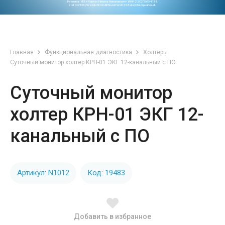
Реклама. ИП «Ковтун Никита Николаевич» ИНН 230215654199.
erid CQH36pWzJqN3F4D9iFNoJoKWJK3S8xEzjCNLGpkafkoLdL
Главная
Функциональная диагностика
Холтеры
Суточный монитор холтер КРН-01 ЭКГ 12-канальный с ПО
Суточный монитор
холтер КРН-01 ЭКГ 12-
канальный с ПО
Артикул: N1012
Код: 19483
Добавить в избранное