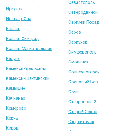
Севастополь
Иркутск
Северодвинск
Йошкар-Ола
Сергиев Посад
Казань
Серов
Казань Химград
Серпухов
Казань Магистральная
Симферополь
Калуга
Смоленск
Каменск-Уральский
Солнечногорск
Каменск-Шахтинский
Сосновый Бор
Камышин
Сочи
Качканар
Ставрополь 2
Кемерово
Старый Оскол
Керчь
Стерлитамак
Киров