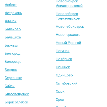
Новосибирск
Асбест
Авиастроителей
Астрахань
Новосибирск
Толмачевское
Ачинск
Новочебоксарск
Балаково
Новочеркасск
Балашиха
Новый Уренгой
Барнаул
Ногинск
Белгород
Ноябрьск
Белорецк
Обнинск
Бердск
Одинцово
Березники
Октябрьский
Бийск
Омск
Благовещенск
Орел
Борисоглебск