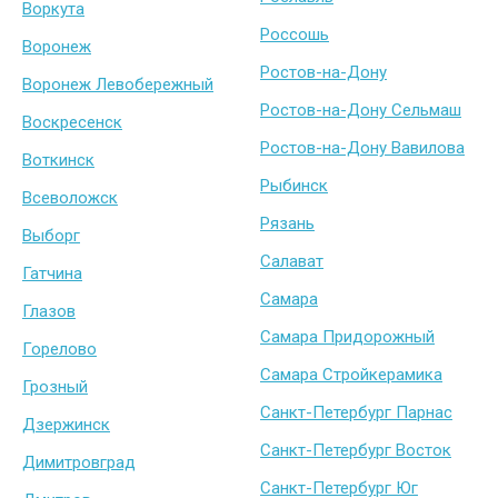
Воркута
Россошь
Воронеж
Ростов-на-Дону
Воронеж Левобережный
Ростов-на-Дону Сельмаш
Воскресенск
Ростов-на-Дону Вавилова
Воткинск
Рыбинск
Всеволожск
Рязань
Выборг
Салават
Гатчина
Самара
Глазов
Самара Придорожный
Горелово
Самара Стройкерамика
Грозный
Санкт-Петербург Парнас
Дзержинск
Санкт-Петербург Восток
Димитровград
Санкт-Петербург Юг