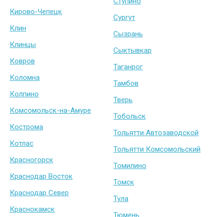
Ступино
Кирово-Чепецк
Сургут
Клин
Сызрань
Клинцы
Сыктывкар
Ковров
Таганрог
Коломна
Тамбов
Колпино
Тверь
Комсомольск-на-Амуре
Тобольск
Кострома
Тольятти Автозаводской
Котлас
Тольятти Комсомольский
Красногорск
Томилино
Краснодар Восток
Томск
Краснодар Север
Тула
Краснокамск
Тюмень