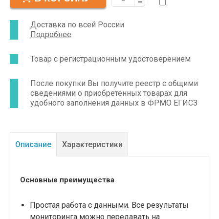
часов. Прибор в варианте исполнения КРН-01
способен распознавать двигательную
активность пациента и положение его тела.
Доставка по всей России
Система мониторирования СПДМ-01-"Р-Д" в
Подробнее
варианте КРН-01 предназначена для
использования в частной практике
кардиологов, в амбулаторных и стационарных
Товар с регистрационным удостоверением
отделениях БСМП, кардиологических
отделениях диагностических центров и
узкоспециализированных клиник.
После покупки Вы получите реестр с общими
сведениями о приобретённых товарах для
удобного заполнения данных в ФРМО ЕГИСЗ
Описание
Характеристики
Основные преимущества
Простая работа с данными. Все результаты
мониторинга можно передавать на