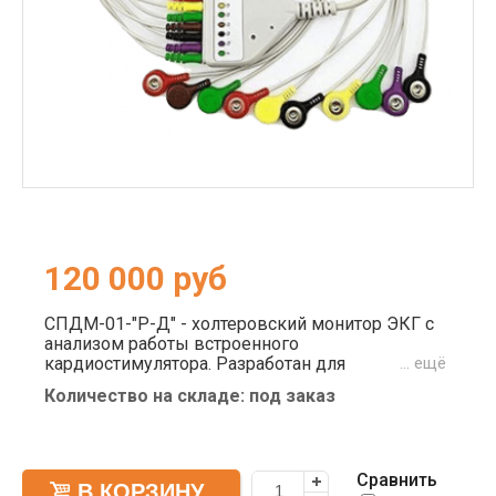
120 000
руб
СПДМ-01-"Р-Д" - холтеровский монитор ЭКГ с
анализом работы встроенного
кардиостимулятора. Разработан для
… ещё
комфортного и высокоточного наблюдения за
Количество на складе: под заказ
электрокардиограммой пациента. Прибор с
цветным OLED дисплеем позволяет считывать
данные при любом освещении в помещении.
Работает по 2-м, 3-м и 12-ти отведениям с
Сравнить
непрерывной регистрацией данных до 72-х