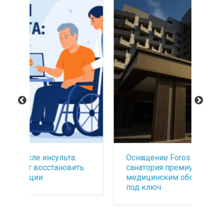
Оснащение Foros Wellness&Park -
БА
ть
санатория премиум класса
со
медицинским оборудованием
по
под ключ
ба