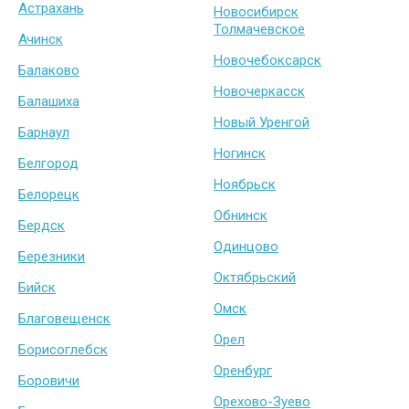
Астрахань
Новосибирск
Толмачевское
Ачинск
Новочебоксарск
Балаково
Новочеркасск
Балашиха
Новый Уренгой
Барнаул
Ногинск
Белгород
Ноябрьск
Белорецк
Обнинск
Бердск
Одинцово
Березники
Октябрьский
Бийск
Омск
Благовещенск
Орел
Борисоглебск
Оренбург
Боровичи
Орехово-Зуево