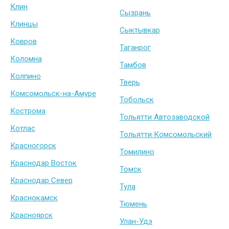
Клин
Сызрань
Клинцы
Сыктывкар
Ковров
Таганрог
Коломна
Тамбов
Колпино
Тверь
Комсомольск-на-Амуре
Тобольск
Кострома
Тольятти Автозаводской
Котлас
Тольятти Комсомольский
Красногорск
Томилино
Краснодар Восток
Томск
Краснодар Север
Тула
Краснокамск
Тюмень
Красноярск
Улан-Удэ