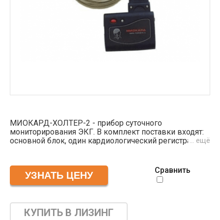
МИОКАРД-ХОЛТЕР-2 - прибор суточного
мониторирования ЭКГ. В комплект поставки входят:
основной блок, один кардиологический регистратор,
… ещё
диск с ПО, зарядка, руководство пользователя. Для
полноценной работы комплекса необходимо
подключение к персональному компьютеру и
Сравнить
лазерному принтеру. ПК может работать на
последних версиях ОС Windows.
Модель суточного мониторирования выводит
средние показания за дневной и ночной интервал, а
также за сутки. ПО работает с накоплением
КУПИТЬ В ЛИЗИНГ