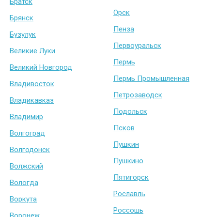
Братск
Орск
Брянск
Пенза
Бузулук
Первоуральск
Великие Луки
Пермь
Великий Новгород
Пермь Промышленная
Владивосток
Петрозаводск
Владикавказ
Подольск
Владимир
Псков
Волгоград
Пушкин
Волгодонск
Пушкино
Волжский
Пятигорск
Вологда
Рославль
Воркута
Россошь
Воронеж