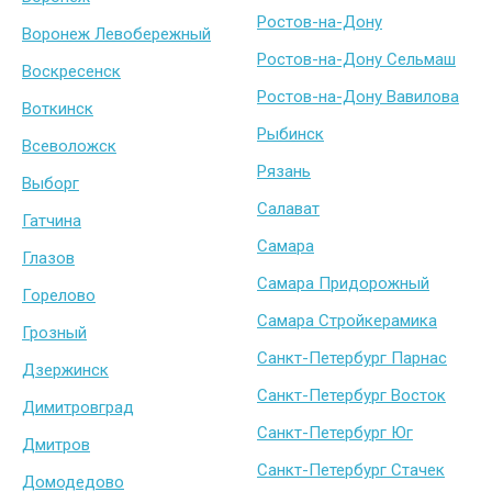
Ростов-на-Дону
Воронеж Левобережный
Ростов-на-Дону Сельмаш
Воскресенск
Ростов-на-Дону Вавилова
Воткинск
Рыбинск
Всеволожск
Рязань
Выборг
Салават
Гатчина
Самара
Глазов
Самара Придорожный
Горелово
Самара Стройкерамика
Грозный
Санкт-Петербург Парнас
Дзержинск
Санкт-Петербург Восток
Димитровград
Санкт-Петербург Юг
Дмитров
Санкт-Петербург Стачек
Домодедово