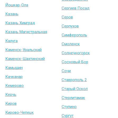
Йошкар-Ола
Сергиев Посад
Казань
Серов
Казань Химград
Серпухов
Казань Магистральная
Симферополь
Калуга
Смоленск
Каменск-Уральский
Солнечногорск
Каменск-Шахтинский
Сосновый Бор
Камышин
Сочи
Качканар
Ставрополь 2
Кемерово
Старый Оскол
Керчь
Стерлитамак
Киров
Ступино
Кирово-Чепецк
Сургут