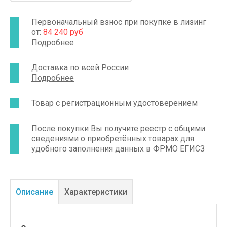
предсердного, синусового и AV эпизодов ритма, а
также фибрилляцией предсердий, тахикардией,
трепетанием желудочков.
Первоначальный взнос при покупке в лизинг
от:
84 240 руб
Подробнее
Доставка по всей России
Подробнее
Товар с регистрационным удостоверением
После покупки Вы получите реестр с общими
сведениями о приобретённых товарах для
удобного заполнения данных в ФРМО ЕГИСЗ
Описание
Характеристики