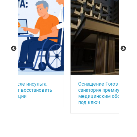
Оснащение Foros Wellness&Park -
БА
ть
санатория премиум класса
со
медицинским оборудованием
по
под ключ
ба