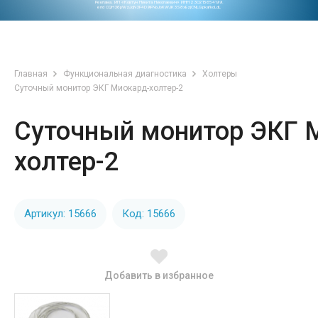
Реклама. ИП «Ковтун Никита Николаевич» ИНН 230215654199.
erid CQH36pWzJqN3F4D9iFNoJoKWJK3S8xEzjCNLGpkafkoLdL
Главная
Функциональная диагностика
Холтеры
Суточный монитор ЭКГ Миокард-холтер-2
Суточный монитор ЭКГ 
холтер-2
Артикул: 15666
Код: 15666
Добавить в избранное