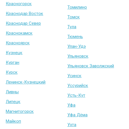
Красногорск
Томилино
Краснодар Восток
Томск
Краснодар Север
Тула
Краснокамск
Тюмень
Красноярск
Улан-Удэ
Кузнецк
Ульяновск
Курган
Ульяновск Заволжский
Курск
Усинск
Ленинск-Кузнецкий
Уссурийск
Ливны
Усть-Кут
Липецк
Уфа
Магнитогорск
Уфа Дёма
Майкоп
Ухта