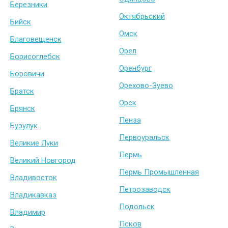
Березники
Октябрьский
Бийск
Омск
Благовещенск
Орел
Борисоглебск
Оренбург
Боровичи
Орехово-Зуево
Братск
Орск
Брянск
Пенза
Бузулук
Первоуральск
Великие Луки
Пермь
Великий Новгород
Пермь Промышленная
Владивосток
Петрозаводск
Владикавказ
Подольск
Владимир
Псков