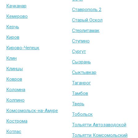
Качканар
Ставрополь 2
Кемерово
Старый Оскол
Керчь
Стерлитамак
Киров
Ступино
Кирово-Чепецк
Сургут
Клин
Сызрань
Клинцы
Сыктывкар
Ковров
Таганрог
Коломна
Тамбов
Колпино
Тверь
Комсомольск-на-Амуре
Тобольск
Кострома
Тольятти Автозаводской
Котлас
Тольятти Комсомольский