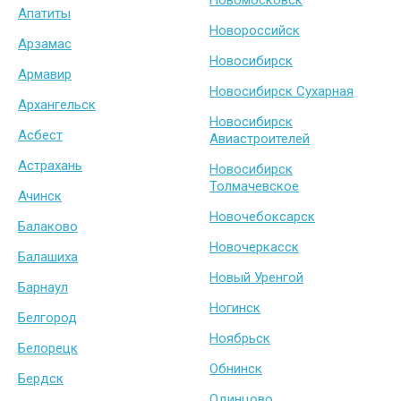
Новомосковск
Апатиты
Новороссийск
Арзамас
Новосибирск
Армавир
Новосибирск Сухарная
Архангельск
Новосибирск
Асбест
Авиастроителей
Астрахань
Новосибирск
Толмачевское
Ачинск
Новочебоксарск
Балаково
Новочеркасск
Балашиха
Новый Уренгой
Барнаул
Ногинск
Белгород
Ноябрьск
Белорецк
Обнинск
Бердск
Одинцово