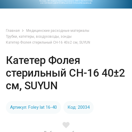
Реклама. ИП «Ковтун Никита Николаевич» ИНН 230215654199.
erid CQH36pWzJqN3F4D9iFNoJoKWJK3S8xEzjCNLGpkafkoLdL
Главная
Медицинские расходные материалы
Трубки, катетеры, воздуховоды, зонды
Катетер Фолея стерильный СН-16 40±2 см, SUYUN
Катетер Фолея
стерильный СН-16 40±2
см, SUYUN
Артикул: Foley lat 16-40
Код: 20034