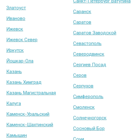
Санкт-Петербург Ватутина
Златоуст
Саранск
Иваново
Саратов
Ижевск
Саратов Заводской
Ижевск Север
Севастополь
Иркутск
Северодвинск
Йошкар-Ола
Сергиев Посад
Казань
Серов
Казань Химград
Серпухов
Казань Магистральная
Симферополь
Калуга
Смоленск
Каменск-Уральский
Солнечногорск
Каменск-Шахтинский
Сосновый Бор
Камышин
Сочи