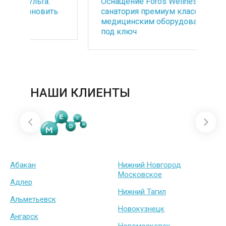
Оснащение Foros Wellness&Park -
БА
ть
санатория премиум класса
со
медицинским оборудованием
по
под ключ
ба
НАШИ КЛИЕНТЫ
Абакан
Нижний Новгород
Московское
Адлер
Нижний Тагил
Альметьевск
Новокузнецк
Ангарск