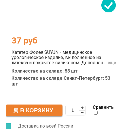
37
руб
Катетер Фолея SUYUN - медицинское
урологическое изделие, выполненное из
латекса и покрытое силиконом. Дополнен
… ещё
надувным удерживающим резервуаром
Количество на складе: 53 шт
(баллоном). Характеризуется прочностью,
химической инертностью, атравматичностью. А
Количество на складе Санкт-Петербург: 53
также совместимостью с мочеприемниками
шт
различных типов. Длина катетера 40 см.,
возможны незначительные отклонения в
размерах - до 2 см в обе стороны.
Сравнить
Доставка по всей России