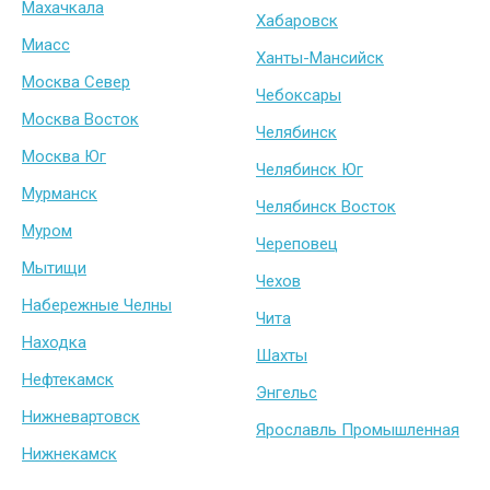
Махачкала
Хабаровск
Миасс
Ханты-Мансийск
Москва Север
Чебоксары
Москва Восток
Челябинск
Москва Юг
Челябинск Юг
Мурманск
Челябинск Восток
Муром
Череповец
Мытищи
Чехов
Набережные Челны
Чита
Находка
Шахты
Нефтекамск
Энгельс
Нижневартовск
Ярославль Промышленная
Нижнекамск