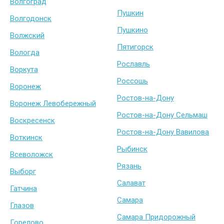
Волгоград
Пушкин
Волгодонск
Пушкино
Волжский
Пятигорск
Вологда
Рославль
Воркута
Россошь
Воронеж
Ростов-на-Дону
Воронеж Левобережный
Ростов-на-Дону Сельмаш
Воскресенск
Ростов-на-Дону Вавилова
Воткинск
Рыбинск
Всеволожск
Рязань
Выборг
Салават
Гатчина
Самара
Глазов
Самара Придорожный
Горелово