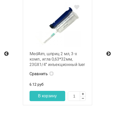
MedAim, шприц 2 мл, 3-х
комп., игла 0,63*32мм,
23GХ1/4" инъекционный luer
slip
Сравнить
6.12
руб