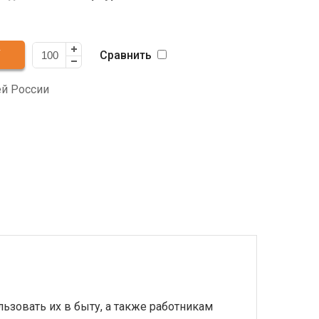
жета - 28 см. Разделение на правую/левую
Поставляются по 100 шт. в упаковке.
Сравнить
ей России
зовать их в быту, а также работникам