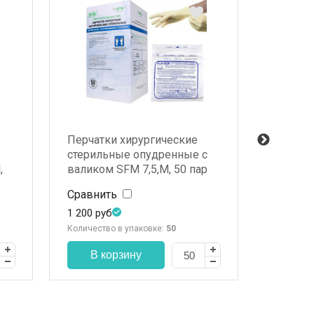
Перчатки хирургические
Латекс
стерильные опудренные с
перчатк
,
валиком SFM 7,5,М, 50 пар
покрыт
Сравнить
Сравни
1 200
руб
1 061
ру
Количество в упаковке:
50
Количеств