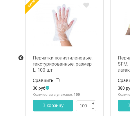
е
Перчатки полиэтиленовые,
Перч
текстурированные, размер
SFM, 
м
L, 100 шт
латек
Сравнить
Срав
30
руб
380
р
Количество в упаковке:
100
Количе