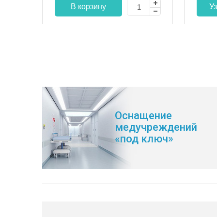
Оснащение
медучреждений
«под ключ»