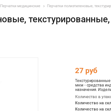
Перчатки медицинские
Перчатки полиэтиленовые, текстурир
новые, текстурированные,
27
руб
Текстурированные
мкм - средства и
назначения. Издел
защиты рук персон
Количество в упак
различных микроо
пищевых производс
Количество на ск
питания), предпри
Количество на ск