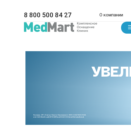
8 800 500 84 27
О компании
УВЕЛ
Реклама. ИП «Ковтун Никита Николаевич» ИНН 230215654199.
erid CQH36pWzJqN3F4D9iFNoJoKWJK3S8xEzjCNLGpkafkoLdL