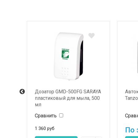
 дл.
Дозатор GMD-500FG SARAYA
Авто
пластиковый для мыла, 500
Tanzo
мл
Сравнить
Срав
1 360
руб
По 