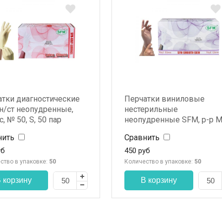
атки диагностические
Перчатки виниловые
н/ст неопудренные,
нестерильные
с, № 50, S, 50 пар
неопудренные SFM, р-р М
50 пар
нить
Сравнить
уб
450
руб
ство в упаковке:
50
Количество в упаковке:
50