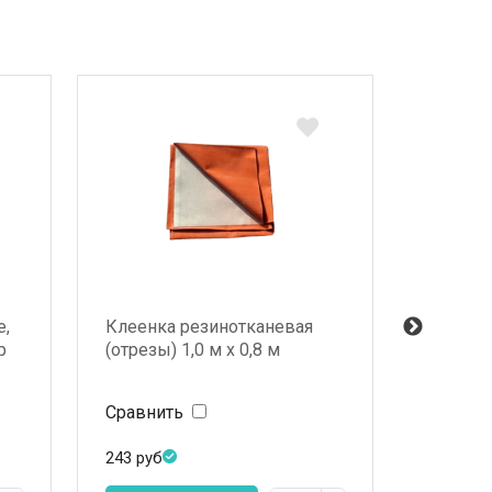
е,
Клеенка резинотканевая
Пузырь
р
(отрезы) 1,0 м х 0,8 м
резинов
мм.
Сравнить
Сравни
243
руб
322
руб