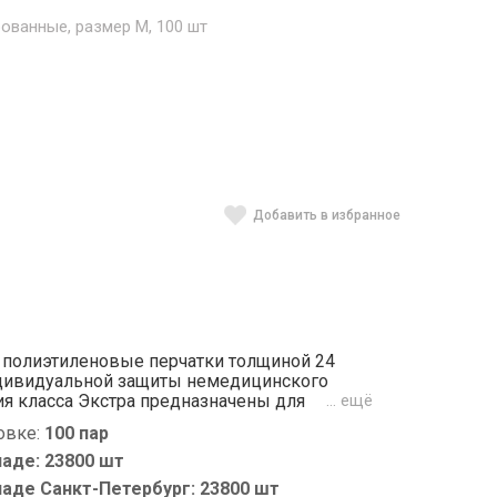
ованные, размер М, 100 шт
Добавить в избранное
 полиэтиленовые перчатки толщиной 24
ндивидуальной защиты немедицинского
ия класса Экстра предназначены для
… ещё
ала от воздействия рабочих веществ и
овке:
100 пар
рганизмов. Рекомендованы для оснащения
тв (разрешен контакт с продуктами
ладе: 23800 шт
ятий легкой промышленности. Цвет перчаток
ладе Санкт-Петербург: 23800 шт